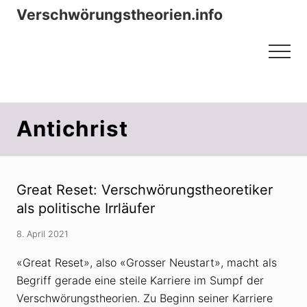
Menu
Zum
Zur
Verschwörungstheorien.info
Inhalt
Seitenspalte
Beiträge zu Merkmalen, Funktionen
springen
springen
Menu
und Risiken konspirationistischen
Denkens
Antichrist
Great Reset: Verschwörungstheoretiker
als politische Irrläufer
8. April 2021
«Great Reset», also «Grosser Neustart», macht als
Begriff gerade eine steile Karriere im Sumpf der
Verschwörungstheorien. Zu Beginn seiner Karriere