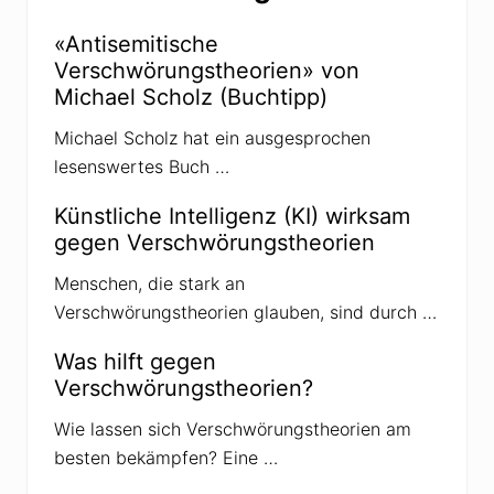
i
s
e
c
r
«Antisemitische
h
t
e
Verschwörungstheorien» von
m
I
i
Michael Scholz (Buchtipp)
r
t
r
V
Michael Scholz hat ein ausgesprochen
l
e
ä
r
lesenswertes Buch …
u
s
f
c
e
h
Künstliche Intelligenz (KI) wirksam
r
w
gegen Verschwörungstheorien
ö
r
u
Menschen, die stark an
n
Verschwörungstheorien glauben, sind durch …
g
s
t
Was hilft gegen
h
Verschwörungstheorien?
e
o
r
Wie lassen sich Verschwörungstheorien am
i
besten bekämpfen? Eine …
e
n