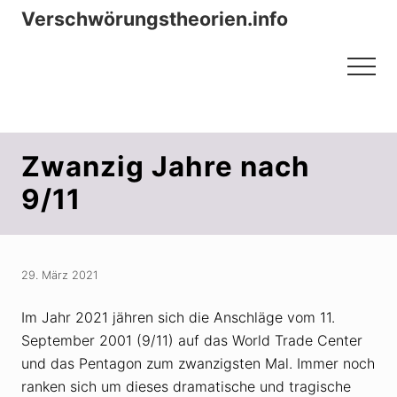
Menu
Zum
Zur
Verschwörungstheorien.info
Inhalt
Seitenspalte
Beiträge zu Merkmalen, Funktionen
springen
springen
Menu
und Risiken konspirationistischen
Denkens
Zwanzig Jahre nach
9/11
29. März 2021
Im Jahr 2021 jähren sich die Anschläge vom 11.
September 2001 (9/11) auf das World Trade Center
und das Pentagon zum zwanzigsten Mal. Immer noch
ranken sich um dieses dramatische und tragische