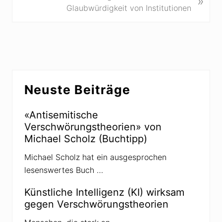
»
r
ä
Glaubwürdigkeit von Institutionen
i
c
g
h
e
s
r
t
B
e
Seitenspalte
e
r
Neuste Beiträge
i
B
t
e
r
«Antisemitische
i
a
Verschwörungstheorien» von
t
g
Michael Scholz (Buchtipp)
r
:
a
Michael Scholz hat ein ausgesprochen
g
lesenswertes Buch …
:
Künstliche Intelligenz (KI) wirksam
gegen Verschwörungstheorien