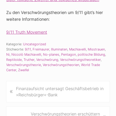
Zu den Verschwörungstheorien um 9/11 gibt’s hier
weitere Informationen:
9/11 Truth Movement
Kategorie:
Uncategorized
Stichworte:
9/11
,
Freimaurer
,
Illuminaten
,
Machiavelli
,
Misstrauen
,
Ni
,
Niccolò Machiavelli
,
No-planes
,
Pentagon
,
politische Bildung
,
Reptiloide
,
Truther
,
Verschwörung
,
Verschwörungstheoretiker
,
Verschwörungstheorie
,
Verschwörungstheorien
,
World Trade
Center
,
Zweifel
V
Finanzaufsicht untersagt Geschäftsbetrieb in
«
o
»Reichsbürger«-Bank
r
h
e
N
Verschwörungstheorien erschüttern