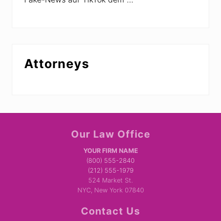
Attorneys
Site
Our Law Office
Footer
YOUR FIRM NAME
(800) 555-2840
(212) 555-1979
524 Market St.
NYC, New York 07840
Contact Us