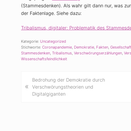
(Stammesdenken). Als wahr gilt dann nur, was z
der Faktenlage. Siehe dazu:
Tribalismus, digitaler: Problematik des Stammesd
Kategorie:
Uncategorized
Stichworte:
Coronapandemie
,
Demokratie
,
Fakten
,
Gesellschaf
Stammesdenken
,
Tribalismus
,
Verschwörungserzählungen
,
Ver
Wissenschaftsfeindlichkeit
V
Bedrohung der Demokratie durch
«
o
Verschwörungstheorien und
r
Digitalgiganten
h
e
r
i
g