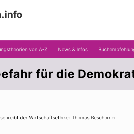
.info
Kopfz
 Risiken konspirationistischen Denkens
recht
ngstheorien von A-Z
News & Infos
Buchempfehlun
efahr für die Demokra
eschreibt der Wirtschaftsethiker Thomas Beschorner