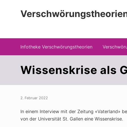
Zur
Zum
Zur
Hauptnavigation
Inhalt
Seitenspalte
Verschwörungstheorien
springen
springen
springen
Beiträge zu Merkmalen, Funktionen und
Infotheke Verschwörungstheorien
Verschwöru
Wissenskrise als G
2. Februar 2022
In einem Interview mit der Zeitung «Vaterland» b
von der Universität St. Gallen eine Wissenskrise.