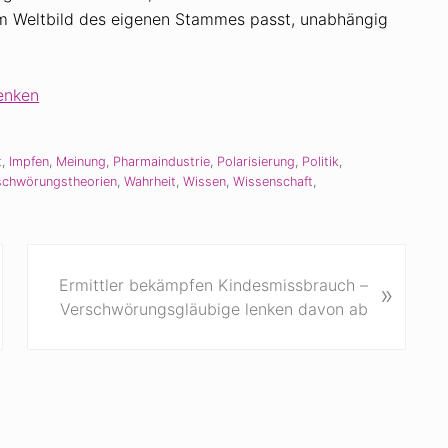
um Weltbild des eigenen Stammes passt, unabhängig
enken
t
,
Impfen
,
Meinung
,
Pharmaindustrie
,
Polarisierung
,
Politik
,
schwörungstheorien
,
Wahrheit
,
Wissen
,
Wissenschaft
,
N
Ermittler bekämpfen Kindesmissbrauch –
»
ä
Verschwörungsgläubige lenken davon ab
c
h
s
t
e
r