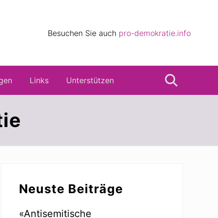
eile
Besuchen Sie auch
pro-demokratie.info
s
gen
Links
Unterstützen
Suche
tie
Seitenspalte
Neuste Beiträge
«Antisemitische