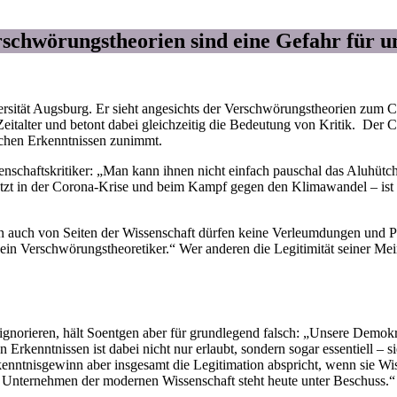
rschwörungstheorien sind eine Gefahr für u
ersität Augsburg. Er sieht angesichts der Verschwörungstheorien zum C
Zeitalter und betont dabei gleichzeitig die Bedeutung von Kritik. D
ichen Erkenntnissen zunimmt.
senschaftskritiker: „Man kann ihnen nicht einfach pauschal das Aluhütc
zt in der Corona-Krise und beim Kampf gegen den Klimawandel – ist l
n auch von Seiten der Wissenschaft dürfen keine Verleumdungen und P
n Verschwörungstheoretiker.“ Wer anderen die Legitimität seiner Mei
orieren, hält Soentgen aber für grundlegend falsch: „Unsere Demokrati
ren Erkenntnissen ist dabei nicht nur erlaubt, sondern sogar essentiell –
nntnisgewinn aber insgesamt die Legitimation abspricht, wenn sie Wisse
 Unternehmen der modernen Wissenschaft steht heute unter Beschuss.“