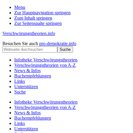
Menu
Zur Hauptnavigation springen
Zum Inhalt springen
Zur Seitenspalte springen
Verschwörungstheorien.info
Beiträge
Kopfzeile
Besuchen Sie auch
pro-demokratie.info
zu
Webseite
rechts
Merkmalen,
durchsuchen
Funktionen
Infotheke Verschwörungstheorien
und
Verschwörungstheorien von A-Z
Risiken
News & Infos
konspirationistischen
Buchempfehlungen
Denkens
Links
Unterstützen
Suche
Infotheke Verschwörungstheorien
Verschwörungstheorien von A-Z
News & Infos
Buchempfehlungen
Links
Unterstützen