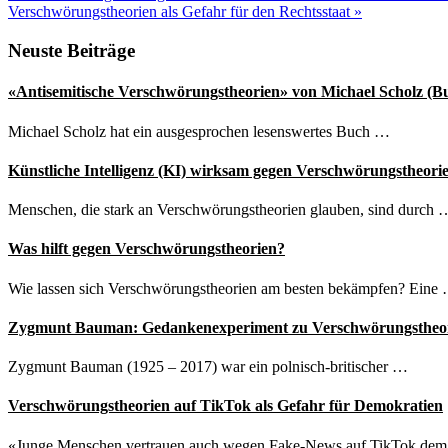
Beitrag:
Nächster
Verschwörungstheorien als Gefahr für den Rechtsstaat
»
Beitrag:
Seitenspalte
Neuste Beiträge
«Antisemitische Verschwörungstheorien» von Michael Scholz (B
Michael Scholz hat ein ausgesprochen lesenswertes Buch …
Künstliche Intelligenz (KI) wirksam gegen Verschwörungstheori
Menschen, die stark an Verschwörungstheorien glauben, sind durch 
Was hilft gegen Verschwörungstheorien?
Wie lassen sich Verschwörungstheorien am besten bekämpfen? Eine
Zygmunt Bauman: Gedankenexperiment zu Verschwörungstheo
Zygmunt Bauman (1925 – 2017) war ein polnisch-britischer …
Verschwörungstheorien auf TikTok als Gefahr für Demokratien
«Junge Menschen vertrauen auch wegen Fake-News auf TikTok de