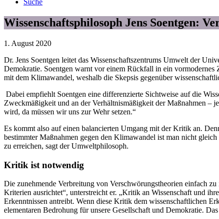
Suche
Wissenschaftsphilosoph Jens Soentgen: Ve
1. August 2020
Dr. Jens Soentgen leitet das Wissenschaftszentrums Umwelt der Univ
Demokratie. Soentgen warnt vor einem Rückfall in ein vormodernes 
mit dem Klimawandel, weshalb die Skepsis gegenüber wissenschaftl
Dabei empfiehlt Soentgen eine differenzierte Sichtweise auf die Wis
Zweckmäßigkeit und an der Verhältnismäßigkeit der Maßnahmen – jet
wird, da müssen wir uns zur Wehr setzen.“
Es kommt also auf einen balancierten Umgang mit der Kritik an. Den
bestimmter Maßnahmen gegen den Klimawandel ist man nicht gleich ei
zu erreichen, sagt der Umweltphilosoph.
Kritik ist notwendig
Die zunehmende Verbreitung von Verschwörungstheorien einfach zu ign
Kriterien ausrichtet“, unterstreicht er. „Kritik an Wissenschaft und ih
Erkenntnissen antreibt. Wenn diese Kritik dem wissenschaftlichen Erke
elementaren Bedrohung für unsere Gesellschaft und Demokratie. Das