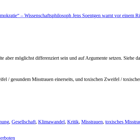
mokratie“ – Wissenschaftsphilosoph Jens Soentgen warnt vor einem Rüc
lte aber möglichst differenziert sein und auf Argumente setzen. Siehe d
el / gesundem Misstrauen einerseits, und toxischen Zweifel / toxische
hung
,
Gesellschaft
,
Klimawandel
,
Kritik
,
Misstrauen
,
toxisches Misstr
verboten