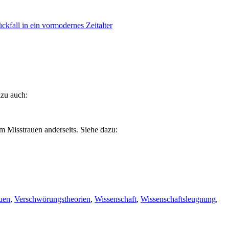
kfall in ein vormodernes Zeitalter
azu auch:
m Misstrauen anderseits. Siehe dazu:
auen
,
Verschwörungstheorien
,
Wissenschaft
,
Wissenschaftsleugnung
,