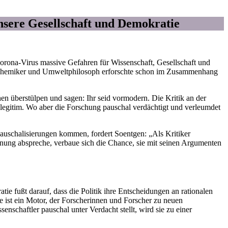
nsere Gesellschaft und Demokratie
orona-Virus massive Gefahren für Wissenschaft, Gesellschaft und
er Chemiker und Umweltphilosoph erforschte schon im Zusammenhang
hen überstülpen und sagen: Ihr seid vormodern. Die Kritik an der
egitim. Wo aber die Forschung pauschal verdächtigt und verleumdet
auschalisierungen kommen, fordert Soentgen: „Als Kritiker
nung abspreche, verbaue sich die Chance, sie mit seinen Argumenten
e fußt darauf, dass die Politik ihre Entscheidungen an rationalen
 sie ist ein Motor, der Forscherinnen und Forscher zu neuen
nschaftler pauschal unter Verdacht stellt, wird sie zu einer