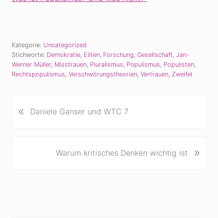
Kategorie:
Uncategorized
Stichworte:
Demokratie
,
Eliten
,
Forschung
,
Gesellschaft
,
Jan-
Werner Müller
,
Misstrauen
,
Pluralismus
,
Populismus
,
Populisten
,
Rechtspopulismus
,
Verschwörungstheorien
,
Vertrauen
,
Zweifel
«
V
Daniele Ganser und WTC 7
o
r
h
N
»
Warum kritisches Denken wichtig ist
e
ä
r
c
i
h
g
s
e
t
r