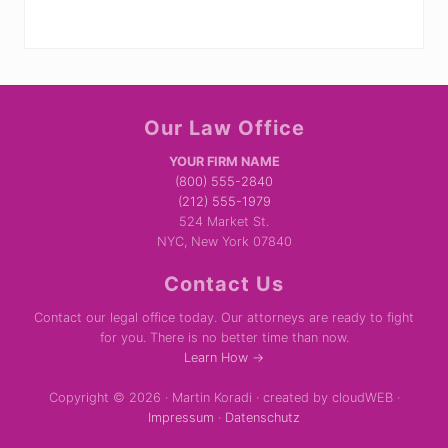
Site
Our Law Office
Footer
YOUR FIRM NAME
(800) 555-2840
(212) 555-1979
524 Market St.
NYC, New York 07840
Contact Us
Contact our legal office today. Our attorneys are ready to fight
for you. There is no better time than now.
Learn How →
Copyright © 2026 · Martin Koradi · created by cloudWEB ·
Impressum
·
Datenschutz