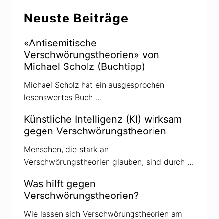
e
Seitenspalte
B
r
Neuste Beiträge
e
B
i
e
«Antisemitische
t
i
Verschwörungstheorien» von
r
t
Michael Scholz (Buchtipp)
a
r
g
a
Michael Scholz hat ein ausgesprochen
:
g
lesenswertes Buch …
:
Künstliche Intelligenz (KI) wirksam
gegen Verschwörungstheorien
Menschen, die stark an
Verschwörungstheorien glauben, sind durch …
Was hilft gegen
Verschwörungstheorien?
Wie lassen sich Verschwörungstheorien am