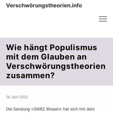
Menu
Zum
Zur
Verschwörungstheorien.info
Inhalt
Seitenspalte
Beiträge zu Merkmalen, Funktionen
springen
springen
Menu
und Risiken konspirationistischen
Denkens
Wie hängt Populismus
mit dem Glauben an
Verschwörungstheorien
zusammen?
28. April 2022
Die Sendung «SWR2 Wissen» hat sich mit dem