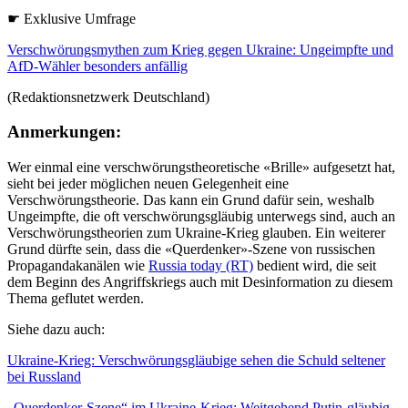
☛ Exklusive Umfrage
Verschwörungsmythen zum Krieg gegen Ukraine: Ungeimpfte und
AfD-Wähler besonders anfällig
(Redaktionsnetzwerk Deutschland)
Anmerkungen:
Wer einmal eine verschwörungstheoretische «Brille» aufgesetzt hat,
sieht bei jeder möglichen neuen Gelegenheit eine
Verschwörungstheorie. Das kann ein Grund dafür sein, weshalb
Ungeimpfte, die oft verschwörungsgläubig unterwegs sind, auch an
Verschwörungstheorien zum Ukraine-Krieg glauben. Ein weiterer
Grund dürfte sein, dass die «Querdenker»-Szene von russischen
Propagandakanälen wie
Russia today (RT)
bedient wird, die seit
dem Beginn des Angriffskriegs auch mit Desinformation zu diesem
Thema geflutet werden.
Siehe dazu auch:
Ukraine-Krieg: Verschwörungsgläubige sehen die Schuld seltener
bei Russland
„Querdenker-Szene“ im Ukraine-Krieg: Weitgehend Putin-gläubig