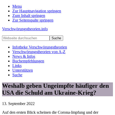
Menu
Zur Hauptnavigation springen
Zum Inhalt springen
Zur Seitenspalte springen
Verschwörungstheorien.info
Beiträge
Webseite
zu
durchsuchen
Merkmalen,
Infotheke Verschwörungstheorien
Funktionen
Verschwörungstheorien von A-Z
und
News & Infos
Risiken
Buchempfehlungen
konspirationistischen
Links
Denkens
Unterstützen
Suche
Weshalb geben Ungeimpfte häufiger den
USA die Schuld am Ukraine-Krieg?
13. September 2022
Auf den ersten Blick scheinen die Corona-Impfung und der