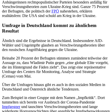
Anhängerinnen rechtspopulistischer Parteien besonders anfällig für
Verschwörungstheorien zum Ukraine-Krieg sind. Ganze 75 Prozent
der Befragten, die politisch der
FPÖ
nahestehen, erklären
realitätsfern: Die USA sind schuld am Krieg in der Ukraine.
Umfrage in Deutschland kommt zu ähnlichem
Resultat
Ähnlich sind die Ergebnisse in Deutschland. Insbesondere AfD-
Wähler und Ungeimpfte glauben an Verschwörungstheorien über
den russischen Angriffskrieg gegen die Ukraine.
Beinahe 20 Prozent der Befragten stimmen zumindest teilweise der
Aussage zu, dass Wladimir Putin gegen „eine globale Elite vorgeht,
die im Hintergrund die Fäden zieht“. Das zeigt eine repräsentative
Umfrage des Centers für Monitoring, Analyse und Strategie
(Cemas) vom Mai.
Über die Umfragen hinaus gibt es auch in den sozialen Medien in
Deutschland und Österreich ähnliche Tendenzen.
Zum Beispiel in einer Gruppe mit dem Namen „Impfkritik“. Dort
tummelten sich bereits vor Ausbruch der Corona-Pandemie
Impfgegner
und tauschten Verschwörungstheorien und lange
widerlegte Horrorgeschichten über angebliche Impfnebenwirkungen