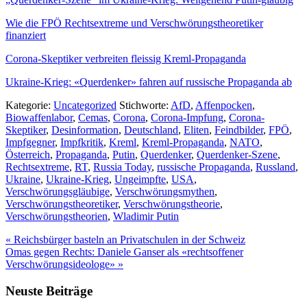
Wie die FPÖ Rechtsextreme und Verschwörungstheoretiker
finanziert
Corona-Skeptiker verbreiten fleissig Kreml-Propaganda
Ukraine-Krieg: «Querdenker» fahren auf russische Propaganda ab
Kategorie:
Uncategorized
Stichworte:
AfD
,
Affenpocken
,
Biowaffenlabor
,
Cemas
,
Corona
,
Corona-Impfung
,
Corona-
Skeptiker
,
Desinformation
,
Deutschland
,
Eliten
,
Feindbilder
,
FPÖ
,
Impfgegner
,
Impfkritik
,
Kreml
,
Kreml-Propaganda
,
NATO
,
Österreich
,
Propaganda
,
Putin
,
Querdenker
,
Querdenker-Szene
,
Rechtsextreme
,
RT
,
Russia Today
,
russische Propaganda
,
Russland
,
Ukraine
,
Ukraine-Krieg
,
Ungeimpfte
,
USA
,
Verschwörungsgläubige
,
Verschwörungsmythen
,
Verschwörungstheoretiker
,
Verschwörungstheorie
,
Verschwörungstheorien
,
Wladimir Putin
Vorheriger
«
Reichsbürger basteln an Privatschulen in der Schweiz
Beitrag:
Nächster
Omas gegen Rechts: Daniele Ganser als «rechtsoffener
Beitrag:
Verschwörungsideologe»
»
Seitenspalte
Neuste Beiträge