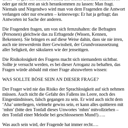
oder gar nicht erst an sich herankommen zu lassen: Man fragt.
Niemals und Nirgendwo wird man von dem Fragenden die Antwort
verlangen oder nur erwarten – keineswegs: Er hat ja gefragt; das
Antworten ist Sache der anderen.
Die Fragenden fragen, um von sich fernzuhalten: die Befragten
(Personen) gleichwie das zu Erfragende (Wissen, Kennen,
Bekennen). Sie bringen es auf diese Weise dahin, dass sie nie irren,
auch nie irre
werden
in ihrer Gewissheit, der Grundvoraussetzung
aller Seligkeit, der säkularen wie der jenseitigen.
Die Risikolosigkeit des Fragens macht sich niemandem sichtbar.
Sollte je versucht werden, es bei dieser Arroganz zu behaften, das
Fragen würde alsbald mit einer Frage abzuwehren wissen:
WAS SOLLTE BÖSE SEIN AN DIESER FRAGE?
Der Frager wird nie das Risiko der Sprachlosigkeit auf sich nehmen
müssen. Auch nicht die Gefahr des Fallens ins Leere, noch des
Eingeständnisses, falsch gegangen zu sein. Er wird auch nicht dem
‘Aha’ unterliegen, vielmehr gewiss sein, er kann alles quittieren mit
‘mhm’ (bitte den Tonfall dieses Unwortes ‘mhm’ mitvollziehen –
den Tonfall einer Melodie bei geschlossenem Mund!)…..
Was auch sein wird, der Fragende hat immer recht….