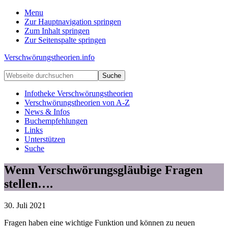
Menu
Zur Hauptnavigation springen
Zum Inhalt springen
Zur Seitenspalte springen
Verschwörungstheorien.info
Beiträge
Webseite
zu
durchsuchen
Merkmalen,
Infotheke Verschwörungstheorien
Funktionen
Verschwörungstheorien von A-Z
und
News & Infos
Risiken
Buchempfehlungen
konspirationistischen
Links
Denkens
Unterstützen
Suche
Wenn Verschwörungsgläubige Fragen
stellen….
30. Juli 2021
Fragen haben eine wichtige Funktion und können zu neuen