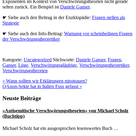
Exponenten im Kontext von Verschwörungstheorien nicht gerade
selten zurück. Ein Beispiel ist
Daniele Ganser
.
☛ Siehe auch den Beitrag in der Enzklopädie:
Fragen stellen als
Strategie
☛ Siehe auch den Info-Beitrag:
Warnung vor scheinheiligen Fragen
der Verschwörungstheoretiker
Kategorie:
Uncategorized
Stichworte:
Daniele Ganser
,
Fragen
,
Ganser
,
Lüge
,
Verschwörungsgläubige
,
Verschwörungstheoretiker
,
Verschwörungstheorien
Vorheriger
«
Wann sollten wir Erklärungen misstrauen?
Beitrag:
Nächster
QAnon-Sekte hat in Italien Fuss gefasst
»
Beitrag:
Seitenspalte
Neuste Beiträge
«Antisemitische Verschwörungstheorien» von Michael Scholz
(Buchtipp)
Michael Scholz hat ein ausgesprochen lesenswertes Buch …