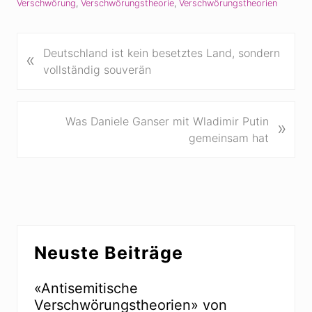
Verschwörung
,
Verschwörungstheorie
,
Verschwörungstheorien
V
Deutschland ist kein besetztes Land, sondern
«
o
vollständig souverän
r
h
e
N
Was Daniele Ganser mit Wladimir Putin
»
r
ä
gemeinsam hat
i
c
g
h
e
s
r
t
B
e
Seitenspalte
e
r
Neuste Beiträge
i
B
t
e
r
«Antisemitische
i
a
Verschwörungstheorien» von
t