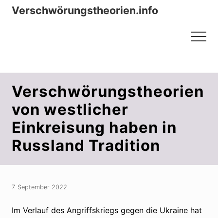
Menu
Zum
Zur
Verschwörungstheorien.info
Inhalt
Seitenspalte
Beiträge zu Merkmalen, Funktionen
springen
springen
Menu
und Risiken konspirationistischen
Denkens
Verschwörungstheorien
von westlicher
Einkreisung haben in
Russland Tradition
7. September 2022
Im Verlauf des Angriffskriegs gegen die Ukraine hat