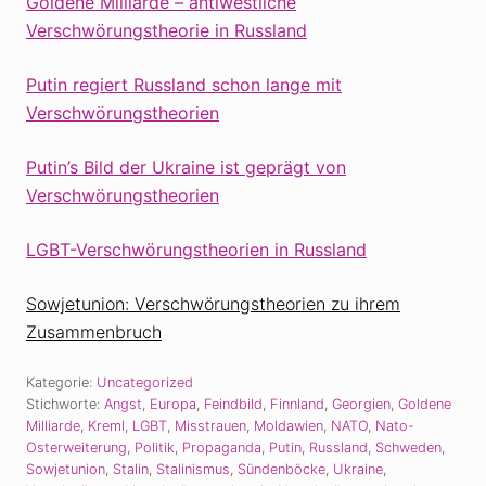
Goldene Milliarde – antiwestliche
Verschwörungstheorie in Russland
Putin regiert Russland schon lange mit
Verschwörungstheorien
Putin’s Bild der Ukraine ist geprägt von
Verschwörungstheorien
LGBT-Verschwörungstheorien in Russland
Sowjetunion: Verschwörungstheorien zu ihrem
Zusammenbruch
Kategorie:
Uncategorized
Stichworte:
Angst
,
Europa
,
Feindbild
,
Finnland
,
Georgien
,
Goldene
Milliarde
,
Kreml
,
LGBT
,
Misstrauen
,
Moldawien
,
NATO
,
Nato-
Osterweiterung
,
Politik
,
Propaganda
,
Putin
,
Russland
,
Schweden
,
Sowjetunion
,
Stalin
,
Stalinismus
,
Sündenböcke
,
Ukraine
,