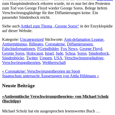
zum Hauptsündenbock erkoren wurde, ist es nun bei den Protesten
zum Tod von George Floyd wieder George Soros. Belege liefern
Verschwörungsgläubige für ihre Diffamierungen keine. Ein
passender Sündenbock reicht.
Siehe auch
Artikel zum Thema „George Soros“
in der Enzyklopädie
auf dieser Website.
Kategorie:
Uncategorized
Stichworte:
Anti-defamation League
,
Antisemitismus
,
Billgates
,
Coronakrise
,
Diffamierungen
,
Falschinformationen
,
FGeindbilder
,
Fox News
,
George Floyd
,
George Soros
,
Holocaust
,
Israel
,
Jude
,
Schoa
,
Soros
,
Sündenbock
,
Sündenböcke
,
Twitter
,
Ungarn
,
USA
,
Verschwörungsgläubige
,
Verschwörungstheorien
,
Weltherrschaft
Vorheriger
«
Coronakrise: Verschwörungstheorien im Sport
Beitrag:
Nächster
Staatsschutz untersucht Äusserungen von Attila Hildmann
»
Beitrag:
Seitenspalte
Neuste Beiträge
«Antisemitische Verschwörungstheorien» von Michael Scholz
(Buchtipp)
Michael Scholz hat ein ausgesprochen lesenswertes Buch …