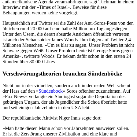
antiamerikanische Agenda voranzubringen«, sagt Tuchman in einem
Interview mit der »Times of Israel«. Beweise für diese
Behauptungen werden keine vorgelegt.
Hauptsächlich auf Twitter sei die Zahl der Anti-Soros-Posts von den
üblichen rund 20.000 auf eine halbe Million pro Tag angestiegen.
Unter den Usern, die derart absurde Ansichten öffentlich vertreten,
ist auch der Schauspieler James Woods. Ihm folgen auf Twitter 2,4
Millionen Menschen. »Um es klar zu sagen. Unser Problem ist nicht
Schwarz gegen Weiß. Unser Problem heute ist George Soros gegen
Amerika«, twitterte Woods. Er bekam dafür schon in den ersten 24
Stunden über 80.000 Likes.
Verschwörungstheorien brauchen Sündenböcke
Nicht nur in der virtuellen, sondern auch in der realen Welt scheint
der Hass auf den »
Sündenbock
« Soros offenbar zuzunehmen. Auf
»Fox News« verlangte ein Studiogast sogar die Deportation des
gebürtigen Ungarn, der als Jugendlicher die Schoa überlebt hatte
und seit einigen Jahrzehnten in den USA lebt.
Der republikanische Aktivist Niger Innis sagte dort:
»Man hätte diesen Mann schon vor Jahrzehnten ausweisen sollen.
Er ist die Zerstörung unserer Zivilisation und eine klare und