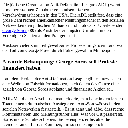
Die jüdische Organisation Anti-Defamation League (ADL) warnt
vor einer rasanten Zunahme von antisemitischen
Verschwörungstheorien in den USA. Die ADL stellt fest, dass eine
große Zahl rechter amerikanischer Meinungsmacher in den sozialen
Netzwerken den jüdischen Milliardär und Holocaust-Überlebenden
George Soros
(89) als Anstifter der jüngsten Unruhen in den
Vereinigten Staaten an den Pranger stellt.
Auslöser vieler zum Teil gewaltsamer Proteste im ganzen Land war
der Tod von George Floyd durch Polizeigewalt in Minneapolis.
Absurde Behauptung: George Soros soll Proteste
finanziert haben
Laut dem Bericht der Anti-Defamation League gibt es inzwischen
eine Welle von Falschinformationen, nach denen das Ganze eine
gezielt von George Soros geplante und finanzierte Aktion sei.
ADL-Mitarbeiter Aryeh Tuchman erklärte, man habe in den letzten
Tagen einen »dramatischen Anstieg« von Anti-Soros-Posts in den
sozialen Netzwerken festgestellt. »Es ist gang und gäbe, dass rechte
Kommentatoren und Meinungsführer alles, was vor Ort passiert ist,
Soros in die Schuhe schieben. Sie behaupten, er bezahle die
Demonstranten für das Kommen, um so seine angeblich