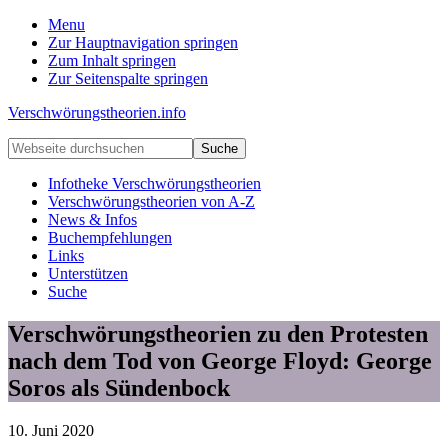
Menu
Zur Hauptnavigation springen
Zum Inhalt springen
Zur Seitenspalte springen
Verschwörungstheorien.info
Beiträge
Webseite
zu
durchsuchen
Merkmalen,
Infotheke Verschwörungstheorien
Funktionen
Verschwörungstheorien von A-Z
und
News & Infos
Risiken
Buchempfehlungen
konspirationistischen
Links
Denkens
Unterstützen
Suche
Verschwörungstheorien zu den Protesten
nach dem Tod von George Floyd: George
Soros als Sündenbock
10. Juni 2020