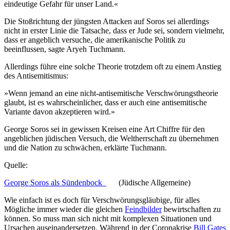
eindeutige Gefahr für unser Land.«
Die Stoßrichtung der jüngsten Attacken auf Soros sei allerdings
nicht in erster Linie die Tatsache, dass er Jude sei, sondern vielmehr,
dass er angeblich versuche, die amerikanische Politik zu
beeinflussen, sagte Aryeh Tuchmann.
Allerdings führe eine solche Theorie trotzdem oft zu einem Anstieg
des Antisemitismus:
»Wenn jemand an eine nicht-antisemitische Verschwörungstheorie
glaubt, ist es wahrscheinlicher, dass er auch eine antisemitische
Variante davon akzeptieren wird.»
George Soros sei in gewissen Kreisen eine Art Chiffre für den
angeblichen jüdischen Versuch, die Weltherrschaft zu übernehmen
und die Nation zu schwächen, erklärte Tuchmann.
Quelle:
George Soros als Sündenbock
(Jüdische Allgemeine)
Wie einfach ist es doch für Verschwörungsgläubige, für alles
Mögliche immer wieder die gleichen
Feindbilder
bewirtschaften zu
können. So muss man sich nicht mit komplexen Situationen und
Ursachen auseinandersetzen. Während in der Coronakrise
Bill Gates