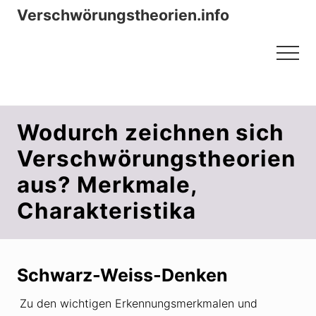
Menu
Zum
Zur
Verschwörungstheorien.info
Inhalt
Seitenspalte
Beiträge zu Merkmalen, Funktionen
springen
springen
Menu
und Risiken konspirationistischen
Denkens
Wodurch zeichnen sich
Verschwörungstheorien
aus? Merkmale,
Charakteristika
Schwarz-Weiss-Denken
Zu den wichtigen Erkennungsmerkmalen und