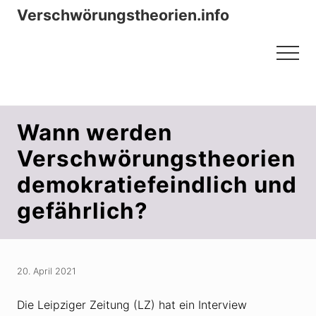
Menu
Zum
Zur
Verschwörungstheorien.info
Inhalt
Seitenspalte
Beiträge zu Merkmalen, Funktionen
springen
springen
Menu
und Risiken konspirationistischen
Denkens
Wann werden
Verschwörungstheorien
demokratiefeindlich und
gefährlich?
20. April 2021
Die Leipziger Zeitung (LZ) hat ein Interview