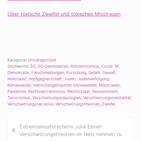
Über toxische Zweifel und toxisches Misstrauen
Kategorie:
Uncategorized
Stichworte:
5G
,
5G-Sendmasten
,
Antisemitismus
,
Covid-19
,
Demokratie
,
Falschmeldungen
,
Forschung
,
Gefahr
,
Gewalt
,
Holocaust
,
Impfgegnerschaft
,
Juden
,
Judenverfolgung
,
Klimawandel
,
menschengemachter Klimawandel
,
Misstrauen
,
Pandemie
,
Rechtsextremismus
,
Rechtsstaat
,
Ressentiment
,
Terrorismus
,
Verschwörungsideologien
,
Verschwörungsmentalität
,
Verschwörungsnarrative
,
Verschwörungstheorien
,
Zweifel
V
Extremismusforscherin Julia Ebner:
«
o
Verschwörungstheorien im Netz nehmen zu