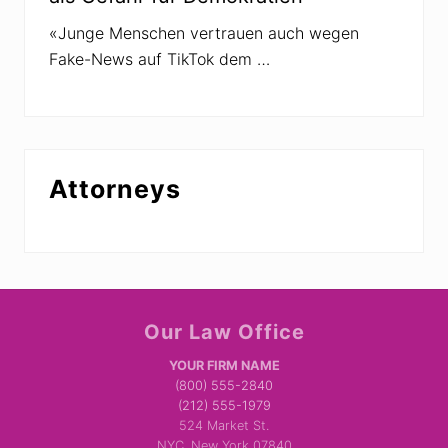
«Junge Menschen vertrauen auch wegen
Fake-News auf TikTok dem …
Attorneys
Site
Our Law Office
Footer
YOUR FIRM NAME
(800) 555-2840
(212) 555-1979
524 Market St.
NYC, New York 07840