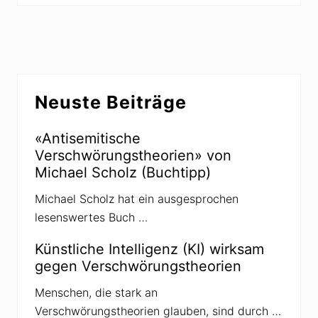
c
i
h
g
s
e
t
r
e
B
Seitenspalte
r
e
Neuste Beiträge
B
i
e
t
«Antisemitische
i
r
Verschwörungstheorien» von
t
a
Michael Scholz (Buchtipp)
r
g
a
:
Michael Scholz hat ein ausgesprochen
g
lesenswertes Buch …
:
Künstliche Intelligenz (KI) wirksam
gegen Verschwörungstheorien
Menschen, die stark an
Verschwörungstheorien glauben, sind durch …