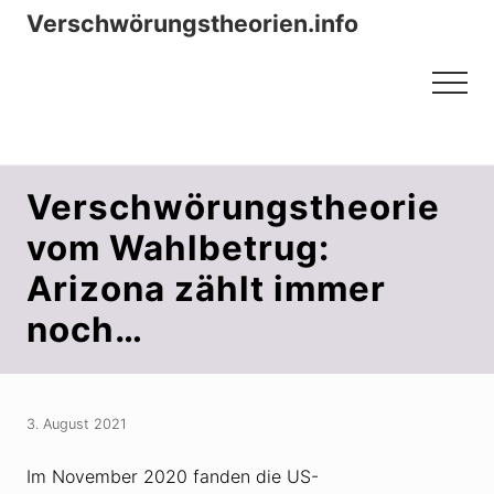
Menu
Zum
Zur
Verschwörungstheorien.info
Inhalt
Seitenspalte
Beiträge zu Merkmalen, Funktionen
springen
springen
Menu
und Risiken konspirationistischen
Denkens
Verschwörungstheorie
vom Wahlbetrug:
Arizona zählt immer
noch…
3. August 2021
Im November 2020 fanden die US-