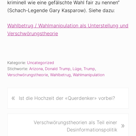
kriminell wie eine gefälschte Wahl fair zu nennen“
(Schach-Legende Gary Kasparow). Siehe dazu:
Wahlbetrug / Wahlmanipulation als Unterstellung und
Verschwörungstheorie
Kategorie:
Uncategorized
Stichworte:
Arizona
,
Donald Trump
,
Lüge
,
Trump
,
Verschwörungstheorie
,
Wahlbetrug
,
Wahlmanipulation
«
V
Ist die Hochzeit der «Querdenker» vorbei?
o
r
h
N
Verschwörungstheorien als Teil einer
»
e
ä
Desinformationspolitik
r