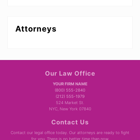
Attorneys
Site
Our Law Office
Footer
YOUR FIRM NAME
(800) 555-2840
(212) 555-1979
524 Market St.
NYC, New York 07840
Contact Us
Contact our legal office today. Our attorneys are ready to fight
for you. There is no better time than now.