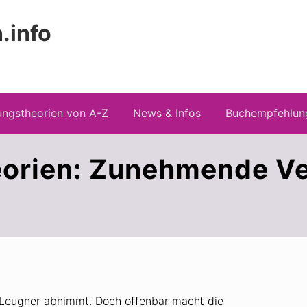
.info
Kopfz
 Risiken konspirationistischen Denkens
recht
ngstheorien von A-Z
News & Infos
Buchempfehlun
orien: Zunehmende Ve
-Leugner abnimmt. Doch offenbar macht die