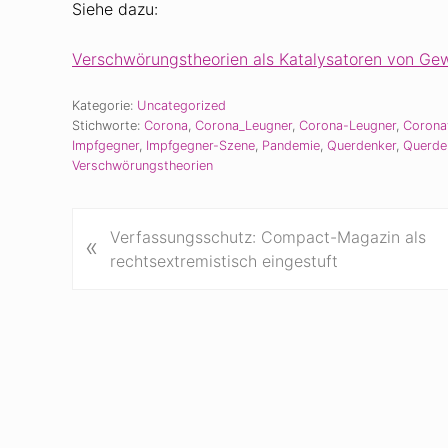
Siehe dazu:
Verschwörungstheorien als Katalysatoren von Gew
Kategorie:
Uncategorized
Stichworte:
Corona
,
Corona_Leugner
,
Corona-Leugner
,
Corona
Impfgegner
,
Impfgegner-Szene
,
Pandemie
,
Querdenker
,
Querde
Verschwörungstheorien
V
Verfassungsschutz: Compact-Magazin als
«
o
rechtsextremistisch eingestuft
r
h
e
r
i
g
e