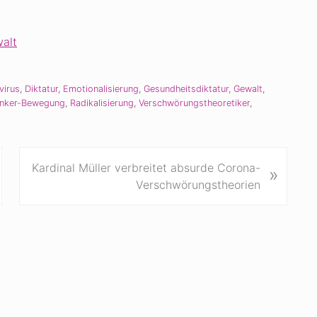
alt
virus
,
Diktatur
,
Emotionalisierung
,
Gesundheitsdiktatur
,
Gewalt
,
nker-Bewegung
,
Radikalisierung
,
Verschwörungstheoretiker
,
N
Kardinal Müller verbreitet absurde Corona-
»
ä
Verschwörungstheorien
c
h
s
t
e
r
B