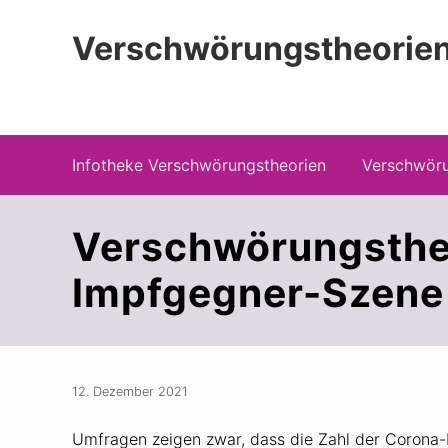
Zur
Zum
Zur
Hauptnavigation
Inhalt
Seitenspalte
Verschwörungstheorien
springen
springen
springen
Beiträge zu Merkmalen, Funktionen und
Infotheke Verschwörungstheorien
Verschwöru
Verschwörungsthe
Impfgegner-Szene
12. Dezember 2021
Umfragen zeigen zwar, dass die Zahl der Corona