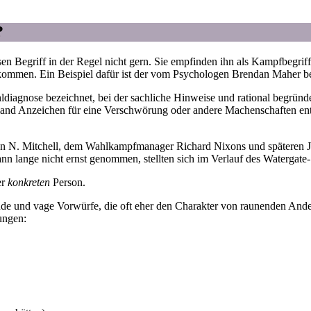
?
Begriff in der Regel nicht gern. Sie empfinden ihn als Kampfbegriff
rkommen. Ein Beispiel dafür ist der vom Psychologen Brendan Maher be
hldiagnose bezeichnet, bei der sachliche Hinweise und rational begrü
nd Anzeichen für eine Verschwörung oder andere Machenschaften entde
n N. Mitchell, dem Wahlkampfmanager Richard Nixons und späteren Jus
lange nicht ernst genommen, stellten sich im Verlauf des Watergate-S
er
konkreten
Person.
de und vage Vorwürfe, die oft eher den Charakter von raunenden And
rungen: