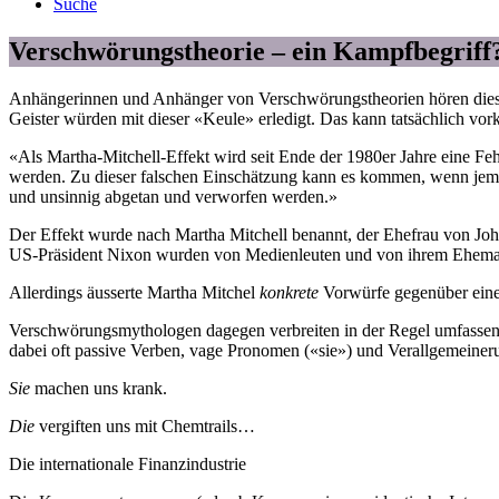
Suche
Verschwörungstheorie – ein Kampfbegriff
Anhängerinnen und Anhänger von Verschwörungstheorien hören diesen 
Geister würden mit dieser «Keule» erledigt. Das kann tatsächlich vo
«Als Martha-Mitchell-Effekt wird seit Ende der 1980er Jahre eine Fe
werden. Zu dieser falschen Einschätzung kann es kommen, wenn jema
und unsinnig abgetan und verworfen werden.»
Der Effekt wurde nach Martha Mitchell benannt, der Ehefrau von Joh
US-Präsident Nixon wurden von Medienleuten und von ihrem Ehemann 
Allerdings äusserte Martha Mitchel
konkrete
Vorwürfe gegenüber ein
Verschwörungsmythologen dagegen verbreiten in der Regel umfassen
dabei oft passive Verben, vage Pronomen («sie») und Verallgemeine
Sie
machen uns krank.
Die
vergiften uns mit Chemtrails…
Die internationale Finanzindustrie