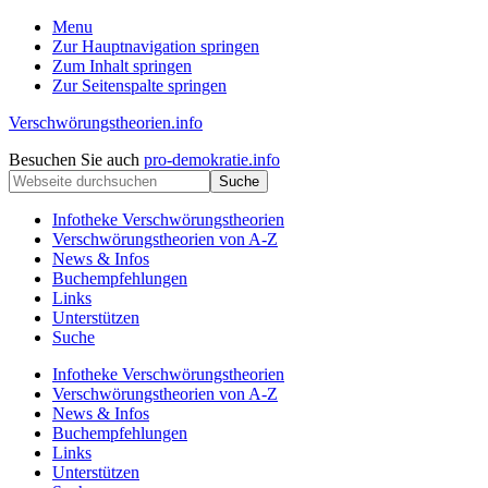
Menu
Zur Hauptnavigation springen
Zum Inhalt springen
Zur Seitenspalte springen
Verschwörungstheorien.info
Beiträge
Kopfzeile
Besuchen Sie auch
pro-demokratie.info
zu
Webseite
rechts
Merkmalen,
durchsuchen
Funktionen
Infotheke Verschwörungstheorien
und
Verschwörungstheorien von A-Z
Risiken
News & Infos
konspirationistischen
Buchempfehlungen
Denkens
Links
Unterstützen
Suche
Infotheke Verschwörungstheorien
Verschwörungstheorien von A-Z
News & Infos
Buchempfehlungen
Links
Unterstützen