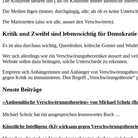
Die Konzerne steuern uns ( als ob Konzerne immer identische Interes
Die Medien lügen (immer, durchgängig, alle; als ob es keine Untersc
Die Marionetten (also wir alle, ausser den Verschwörern).
Kritik und Zweifel sind lebenswichtig für Demokrati
Es ist also durchaus wichtig, Querdenker, kritische Geister und Wistl
Wer sich allerdings wie ein Verschwörungstheoretiker äussert und ver
Website sollen dazu beitragen, solche Unterschiede zu erkennen.
Empören sich Anhängerinnen und Anhänger von Verschwörungstheorien 
gegen Kritik zu immunisieren. Den Begriff „Verschwörungstheorie“ pa
Seitenspalte
Neuste Beiträge
«Antisemitische Verschwörungstheorien» von Michael Scholz (B
Michael Scholz hat ein ausgesprochen lesenswertes Buch …
Künstliche Intelligenz (KI) wirksam gegen Verschwörungstheori