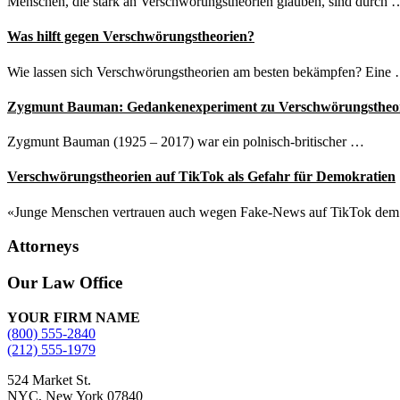
Menschen, die stark an Verschwörungstheorien glauben, sind durch 
Was hilft gegen Verschwörungstheorien?
Wie lassen sich Verschwörungstheorien am besten bekämpfen? Eine
Zygmunt Bauman: Gedankenexperiment zu Verschwörungstheo
Zygmunt Bauman (1925 – 2017) war ein polnisch-britischer …
Verschwörungstheorien auf TikTok als Gefahr für Demokratien
«Junge Menschen vertrauen auch wegen Fake-News auf TikTok de
Attorneys
Site
Our Law Office
Footer
YOUR FIRM NAME
(800) 555-2840
(212) 555-1979
524 Market St.
NYC, New York 07840