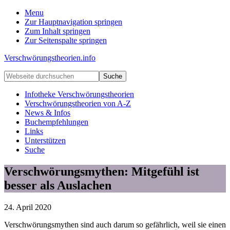
Menu
Zur Hauptnavigation springen
Zum Inhalt springen
Zur Seitenspalte springen
Verschwörungstheorien.info
Beiträge
Webseite
zu
durchsuchen
Merkmalen,
Infotheke Verschwörungstheorien
Funktionen
Verschwörungstheorien von A-Z
und
News & Infos
Risiken
Buchempfehlungen
konspirationistischen
Links
Denkens
Unterstützen
Suche
Verschwörungsmythen: Mitgefühl ist
besser als Auslachen
24. April 2020
Verschwörungsmythen sind auch darum so gefährlich, weil sie einen