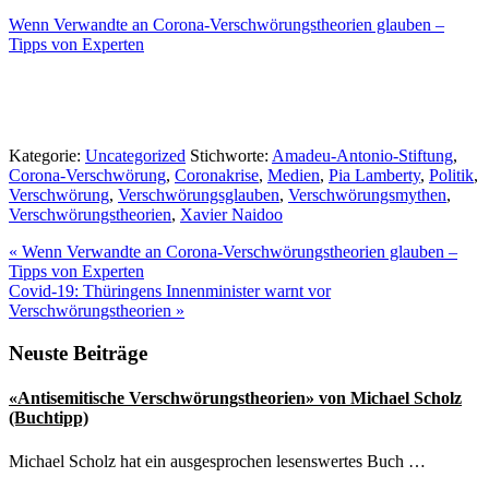
Wenn Verwandte an Corona-Verschwörungstheorien glauben –
Tipps von Experten
Kategorie:
Uncategorized
Stichworte:
Amadeu-Antonio-Stiftung
,
Corona-Verschwörung
,
Coronakrise
,
Medien
,
Pia Lamberty
,
Politik
,
Verschwörung
,
Verschwörungsglauben
,
Verschwörungsmythen
,
Verschwörungstheorien
,
Xavier Naidoo
Vorheriger
«
Wenn Verwandte an Corona-Verschwörungstheorien glauben –
Beitrag:
Tipps von Experten
Nächster
Covid-19: Thüringens Innenminister warnt vor
Beitrag:
Verschwörungstheorien
»
Seitenspalte
Neuste Beiträge
«Antisemitische Verschwörungstheorien» von Michael Scholz
(Buchtipp)
Michael Scholz hat ein ausgesprochen lesenswertes Buch …