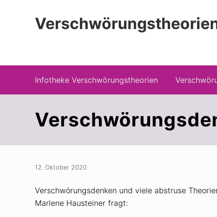
Zur
Zum
Zur
Hauptnavigation
Inhalt
Seitenspalte
Verschwörungstheorien
springen
springen
springen
Beiträge zu Merkmalen, Funktionen und
Infotheke Verschwörungstheorien
Verschwöru
Verschwörungsdenk
12. Oktober 2020
Verschwörungsdenken und viele abstruse Theorie
Marlene Hausteiner fragt: