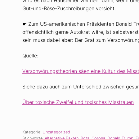
wird es nach Hausteiner vielmehr dann, wenn die
Gut-und-Böse-Zuschreibungen versieht.
☛ Zum US-amerikanischen Präsidenten Donald Tr
offensichtlich gerne Autokrat wäre, ist selbstver
sein muss dabei aber: Der Grat zum Verschwörung
Quelle:
Verschwörungstheorien säen eine Kultur des Miss
Siehe dazu auch zum Unterschied zwischen gesu
Über toxische Zweifel und toxisches Misstrauen
Kategorie:
Uncategorized
Stichworte:
Alternative Fakten
,
Bots
,
Corona
,
Donald Trump
,
F