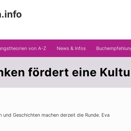
.info
Kopfz
 Risiken konspirationistischen Denkens
recht
ngstheorien von A-Z
News & Infos
Buchempfehlun
en fördert eine Kultu
n und Geschichten machen derzeit die Runde. Eva