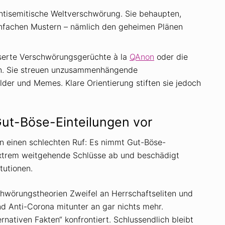
antisemitische Weltverschwörung. Sie behaupten,
nfachen Mustern – nämlich den geheimen Plänen
aserte Verschwörungsgerüchte à la
QAnon
oder die
en. Sie streuen unzusammenhängende
der und Memes. Klare Orientierung stiften sie jedoch
t-Böse-Einteilungen vor
 einen schlechten Ruf: Es nimmt Gut-Böse-
 extrem weitgehende Schlüsse ab und beschädigt
tutionen.
örungstheorien Zweifel an Herrschaftseliten und
 Anti-Corona mitunter an gar nichts mehr.
rnativen Fakten“ konfrontiert. Schlussendlich bleibt