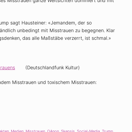
ses Misstrauen ganze Weltsichten dominiert und mit
ump sagt Hausteiner: «Jemandem, der so
ständlich unbedingt mit Misstrauen zu begegnen. Klar
sdenken, das alle Maßstäbe verzerrt, ist schmal.»
trauens
(Deutschlandfunk Kultur)
ndem Misstrauen und toxischem Misstrauen:
akten
,
Medien
,
Misstrauen
,
QAnon
,
Skepsis
,
Social-Media
,
Trump
,