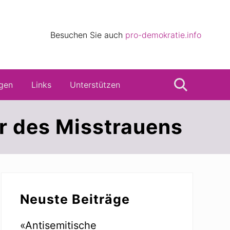
eile
Besuchen Sie auch
pro-demokratie.info
s
gen
Links
Unterstützen
Suche
r des Misstrauens
Seitenspalte
Neuste Beiträge
«Antisemitische