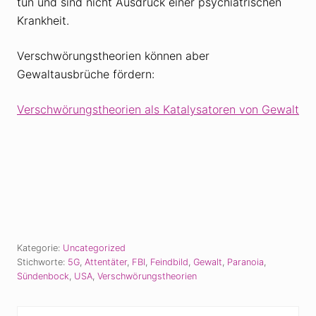
tun und sind nicht Ausdruck einer psychiatrischen
Krankheit.
Verschwörungstheorien können aber
Gewaltausbrüche fördern:
Verschwörungstheorien als Katalysatoren von Gewalt
Kategorie:
Uncategorized
Stichworte:
5G
,
Attentäter
,
FBI
,
Feindbild
,
Gewalt
,
Paranoia
,
Sündenbock
,
USA
,
Verschwörungstheorien