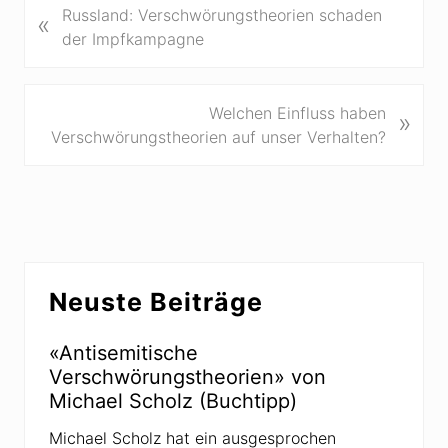
V
Russland: Verschwörungstheorien schaden
«
o
der Impfkampagne
r
h
e
N
Welchen Einfluss haben
»
r
ä
Verschwörungstheorien auf unser Verhalten?
i
c
g
h
e
s
r
t
B
e
Seitenspalte
e
r
Neuste Beiträge
i
B
t
e
r
«Antisemitische
i
a
Verschwörungstheorien» von
t
g
Michael Scholz (Buchtipp)
r
:
a
Michael Scholz hat ein ausgesprochen
g