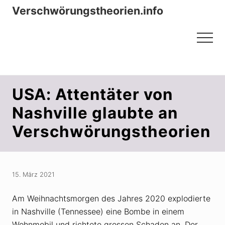
Menu
Zum
Zur
Verschwörungstheorien.info
Inhalt
Seitenspalte
Beiträge zu Merkmalen, Funktionen
springen
springen
Menu
und Risiken konspirationistischen
Denkens
USA: Attentäter von
Nashville glaubte an
Verschwörungstheorien
15. März 2021
Am Weihnachtsmorgen des Jahres 2020 explodierte
in Nashville (Tennessee) eine Bombe in einem
Wohnmobil und richtete grossen Schaden an. Der