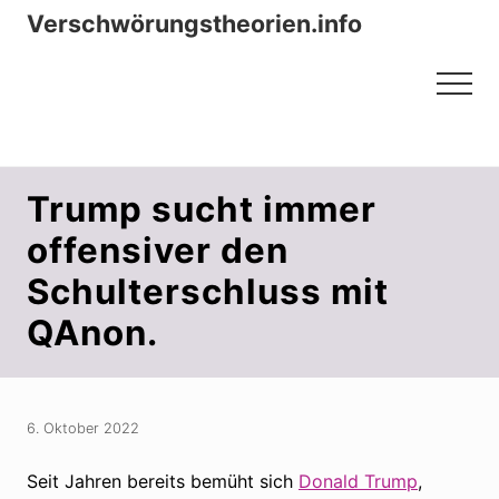
Menu
Zum
Zur
Verschwörungstheorien.info
Inhalt
Seitenspalte
Beiträge zu Merkmalen, Funktionen
springen
springen
Menu
und Risiken konspirationistischen
Denkens
Trump sucht immer
offensiver den
Schulterschluss mit
QAnon.
6. Oktober 2022
Seit Jahren bereits bemüht sich
Donald Trump
,