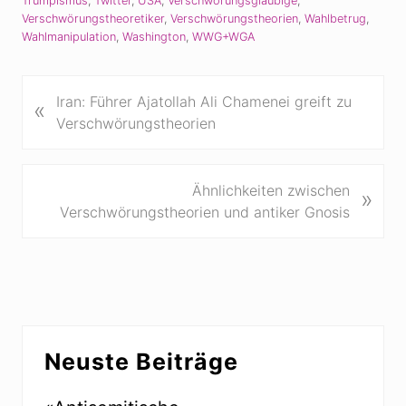
Trumpismus
,
Twitter
,
USA
,
Verschwörungsgläubige
,
Verschwörungstheoretiker
,
Verschwörungstheorien
,
Wahlbetrug
,
Wahlmanipulation
,
Washington
,
WWG+WGA
V
Iran: Führer Ajatollah Ali Chamenei greift zu
«
o
Verschwörungstheorien
r
h
e
N
Ähnlichkeiten zwischen
»
r
ä
Verschwörungstheorien und antiker Gnosis
i
c
g
h
e
s
r
t
B
e
Seitenspalte
e
r
Neuste Beiträge
i
B
t
e
r