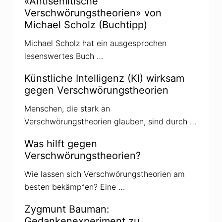
«Antisemitische
i
a
Verschwörungstheorien» von
t
g
Michael Scholz (Buchtipp)
r
:
a
Michael Scholz hat ein ausgesprochen
g
lesenswertes Buch …
:
Künstliche Intelligenz (KI) wirksam
gegen Verschwörungstheorien
Menschen, die stark an
Verschwörungstheorien glauben, sind durch …
Was hilft gegen
Verschwörungstheorien?
Wie lassen sich Verschwörungstheorien am
besten bekämpfen? Eine …
Zygmunt Bauman:
Gedankenexperiment zu