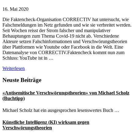
16. Mai 2020
Die Faktencheck-Organisation CORRECTIV hat untersucht, wie
Falschmeldungen im Netz gefunden und wie sie verbreitet werden.
Seit Wochen reisst der Strom falscher und manipulativer
Behauptungen zum Thema Covid-19 nicht ab. Verschiedene
Akteure setzen Falschinformationen und Verschwörungstheorien
über Plattformen wie Youtube oder Facebook in die Welt. Eine
Datenanalyse von CORRECTIV.Faktencheck kommt nun zum
Schluss: YouTube ist in …
CORRECTIV:
Weiterlesen
Falschmeldungen
zu
Seitenspalte
Neuste Beiträge
Covid-
19
«Antisemitische Verschwörungstheorien» von Michael Scholz
vor
(Buchtipp)
allem
via
Michael Scholz hat ein ausgesprochen lesenswertes Buch …
YouTube
und
Künstliche Intelligenz (KI) wirksam gegen
WhatsApp
Verschwörungstheorien