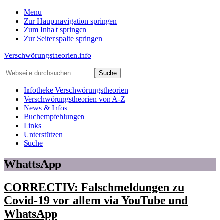
Menu
Zur Hauptnavigation springen
Zum Inhalt springen
Zur Seitenspalte springen
Verschwörungstheorien.info
Beiträge
Webseite
zu
durchsuchen
Merkmalen,
Infotheke Verschwörungstheorien
Funktionen
Verschwörungstheorien von A-Z
und
News & Infos
Risiken
Buchempfehlungen
konspirationistischen
Links
Denkens
Unterstützen
Suche
WhattsApp
CORRECTIV: Falschmeldungen zu
Covid-19 vor allem via YouTube und
WhatsApp