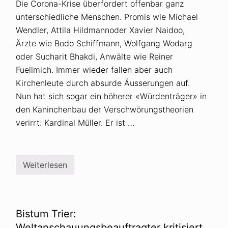
Die Corona-Krise überfordert offenbar ganz
unterschiedliche Menschen. Promis wie Michael
Wendler, Attila Hildmannoder Xavier Naidoo,
Ärzte wie Bodo Schiffmann, Wolfgang Wodarg
oder Sucharit Bhakdi, Anwälte wie Reiner
Fuellmich. Immer wieder fallen aber auch
Kirchenleute durch absurde Äusserungen auf.
Nun hat sich sogar ein höherer «Würdenträger» in
den Kaninchenbau der Verschwörungstheorien
verirrt: Kardinal Müller. Er ist …
Weiterlesen
K
a
r
d
i
n
Bistum Trier:
a
l
Weltanschauungsbeauftragter kritisiert