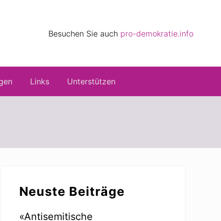
eile
Besuchen Sie auch
pro-demokratie.info
s
gen
Links
Unterstützen
Seitenspalte
Neuste Beiträge
«Antisemitische