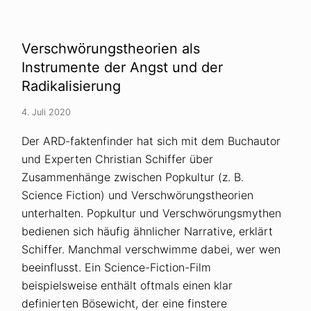
a
s
-
t
V
u
e
m
Verschwörungstheorien als
r
T
s
r
Instrumente der Angst und der
c
i
Radikalisierung
h
e
w
r
ö
:
4. Juli 2020
r
W
u
e
n
Der ARD-faktenfinder hat sich mit dem Buchautor
l
g
t
und Experten Christian Schiffer über
s
a
t
n
Zusammenhänge zwischen Popkultur (z. B.
h
s
Science Fiction) und Verschwörungstheorien
e
c
o
h
unterhalten. Popkultur und Verschwörungsmythen
r
a
i
u
bedienen sich häufig ähnlicher Narrative, erklärt
e
u
Schiffer. Manchmal verschwimme dabei, wer wen
n
n
g
beeinflusst. Ein Science-Fiction-Film
s
beispielsweise enthält oftmals einen klar
b
e
definierten Bösewicht, der eine finstere
a