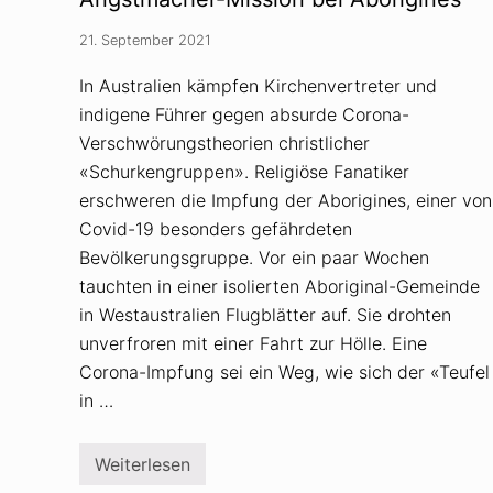
e
r
21. September 2021
s
–
V
In Australien kämpfen Kirchenvertreter und
e
indigene Führer gegen absurde Corona-
r
s
Verschwörungstheorien christlicher
c
h
«Schurkengruppen». Religiöse Fanatiker
w
erschweren die Impfung der Aborigines, einer von
ö
r
Covid-19 besonders gefährdeten
u
Bevölkerungsgruppe. Vor ein paar Wochen
n
g
tauchten in einer isolierten Aboriginal-Gemeinde
s
t
in Westaustralien Flugblätter auf. Sie drohten
h
unverfroren mit einer Fahrt zur Hölle. Eine
e
o
Corona-Impfung sei ein Weg, wie sich der «Teufel
r
e
in …
t
i
k
Weiterlesen
e
F
r
a