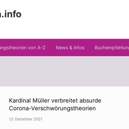
.info
Kopfz
 Risiken konspirationistischen Denkens
recht
ngstheorien von A-Z
News & Infos
Buchempfehlun
Kardinal Müller verbreitet absurde
Corona-Verschwörungstheorien
13. Dezember 2021