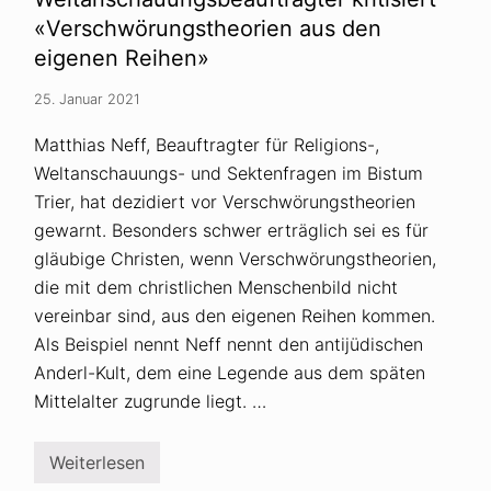
M
«Verschwörungstheorien aus den
ü
l
eigenen Reihen»
l
e
r
25. Januar 2021
v
e
Matthias Neff, Beauftragter für Religions-,
r
b
Weltanschauungs- und Sektenfragen im Bistum
r
Trier, hat dezidiert vor Verschwörungstheorien
e
i
gewarnt. Besonders schwer erträglich sei es für
t
e
gläubige Christen, wenn Verschwörungstheorien,
t
die mit dem christlichen Menschenbild nicht
a
b
vereinbar sind, aus den eigenen Reihen kommen.
s
Als Beispiel nennt Neff nennt den antijüdischen
u
r
Anderl-Kult, dem eine Legende aus dem späten
d
e
Mittelalter zugrunde liegt. …
C
o
r
Weiterlesen
o
B
n
i