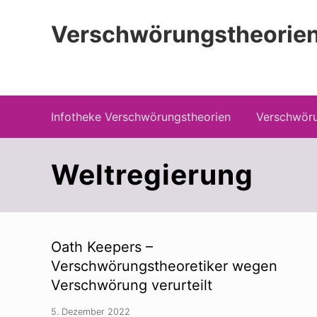
Menu
Zur
Zum
Zur
Hauptnavigation
Inhalt
Seitenspalte
Verschwörungstheorien
springen
springen
springen
Beiträge zu Merkmalen, Funktionen und
Infotheke Verschwörungstheorien
Verschwöru
Weltregierung
Oath Keepers –
Verschwörungstheoretiker wegen
Verschwörung verurteilt
5. Dezember 2022