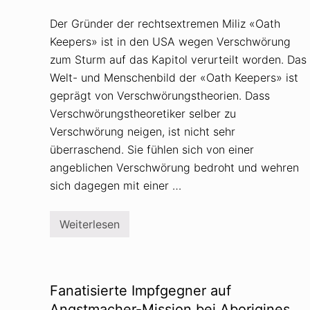
Der Gründer der rechtsextremen Miliz «Oath
Keepers» ist in den USA wegen Verschwörung
zum Sturm auf das Kapitol verurteilt worden. Das
Welt- und Menschenbild der «Oath Keepers» ist
geprägt von Verschwörungstheorien. Dass
Verschwörungstheoretiker selber zu
Verschwörung neigen, ist nicht sehr
überraschend. Sie fühlen sich von einer
angeblichen Verschwörung bedroht und wehren
sich dagegen mit einer …
Weiterlesen
O
a
t
h
K
e
Fanatisierte Impfgegner auf
e
p
Angstmacher-Mission bei Aborigines