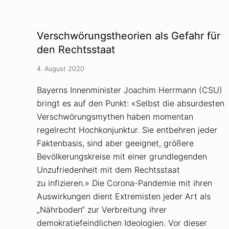
w
n
e
a
g
t
e
i
Verschwörungstheorien als Gefahr für
n
s
V
i
den Rechtsstaat
e
e
r
r
4. August 2020
s
t
c
e
h
I
Bayerns Innenminister Joachim Herrmann (CSU)
w
m
bringt es auf den Punkt: «Selbst die absurdesten
ö
p
r
f
Verschwörungsmythen haben momentan
u
g
n
e
regelrecht Hochkonjunktur. Sie entbehren jeder
g
g
Faktenbasis, sind aber geeignet, größere
v
n
e
e
Bevölkerungskreise mit einer grundlegenden
r
r
u
Unzufriedenheit mit dem Rechtsstaat
a
r
u
zu infizieren.» Die Corona-Pandemie mit ihren
t
f
e
A
Auswirkungen dient Extremisten jeder Art als
i
n
„Nährboden“ zur Verbreitung ihrer
l
g
t
s
demokratiefeindlichen Ideologien. Vor dieser
t