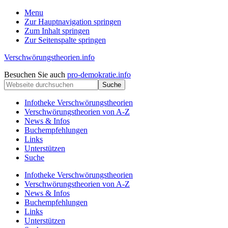
Menu
Zur Hauptnavigation springen
Zum Inhalt springen
Zur Seitenspalte springen
Verschwörungstheorien.info
Beiträge
Kopfzeile
Besuchen Sie auch
pro-demokratie.info
zu
Webseite
rechts
Merkmalen,
durchsuchen
Funktionen
Infotheke Verschwörungstheorien
und
Verschwörungstheorien von A-Z
Risiken
News & Infos
konspirationistischen
Buchempfehlungen
Denkens
Links
Unterstützen
Suche
Infotheke Verschwörungstheorien
Verschwörungstheorien von A-Z
News & Infos
Buchempfehlungen
Links
Unterstützen