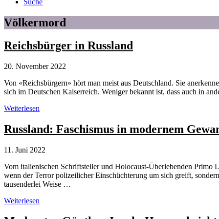
Suche
Völkermord
Reichsbürger in Russland
20. November 2022
Von «Reichsbürgern» hört man meist aus Deutschland. Sie anerkenn
sich im Deutschen Kaiserreich. Weniger bekannt ist, dass auch in a
Reichsbürger
Weiterlesen
in
Russland
Russland: Faschismus in modernem Gewa
11. Juni 2022
Vom italienischen Schriftsteller und Holocaust-Überlebenden Primo Le
wenn der Terror polizeilicher Einschüchterung um sich greift, sonde
tausenderlei Weise …
Russland:
Weiterlesen
Faschismus
in