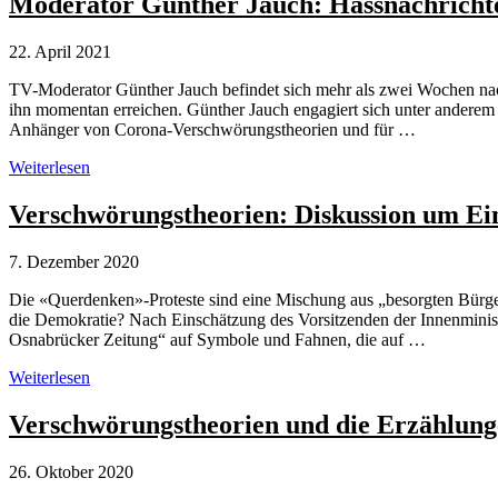
Moderator Günther Jauch: Hassnachricht
modernem
Gewand
22. April 2021
TV-Moderator Günther Jauch befindet sich mehr als zwei Wochen nach
ihn momentan erreichen. Günther Jauch engagiert sich unter anderem
Anhänger von Corona-Verschwörungstheorien und für …
Moderator
Weiterlesen
Günther
Jauch:
Verschwörungstheorien: Diskussion um 
Hassnachrichten
von
7. Dezember 2020
Verschwörungstheoretikern
Die «Querdenken»-Proteste sind eine Mischung aus „besorgten Bürg
die Demokratie? Nach Einschätzung des Vorsitzenden der Innenministe
Osnabrücker Zeitung“ auf Symbole und Fahnen, die auf …
Verschwörungstheorien:
Weiterlesen
Diskussion
um
Verschwörungstheorien und die Erzählun
Einordnung
der
26. Oktober 2020
„Querdenken“-
Bewegung