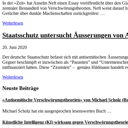
In der «Zeit» hat Anselm Neft einen Essay veröffentlicht über de
zentraler Bestandteil von Verschwörungstheorien. Neft weist darauf hi
Gerüchte über dunkle Machenschaften zurückgreifen: …
Verschwörungstheorien
Weiterlesen
und
die
Staatsschutz untersucht Äusserungen von 
Erzählungen
vom
20. Juni 2020
Sündenbock
Der deutsche Staatsschutz befasst sich mit antisemitischen Äusserun
Gegner beschimpft er inzwischen als “Parasiten” und “Untermensche
mitfinanziert hätten. Diese “Zionisten” – gemäss Hildmann handelt e
Staatsschutz
Weiterlesen
untersucht
Äusserungen
Seitenspalte
Neuste Beiträge
von
Attila
«Antisemitische Verschwörungstheorien» von Michael Scholz (B
Hildmann
Michael Scholz hat ein ausgesprochen lesenswertes Buch …
Künstliche Intelligenz (KI) wirksam gegen Verschwörungstheori