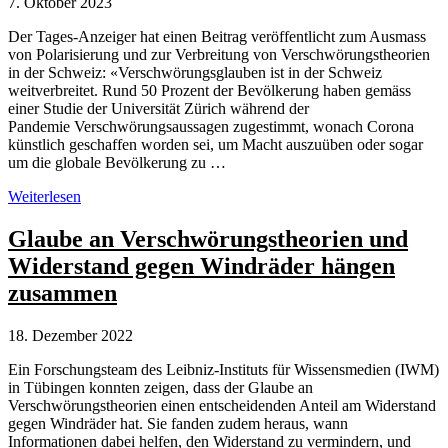
7. Oktober 2023
Der Tages-Anzeiger hat einen Beitrag veröffentlicht zum Ausmass
von Polarisierung und zur Verbreitung von Verschwörungstheorien
in der Schweiz: «Verschwörungsglauben ist in der Schweiz
weitverbreitet. Rund 50 Prozent der Bevölkerung haben gemäss
einer Studie der Universität Zürich während der
Pandemie Verschwörungsaussagen zugestimmt, wonach Corona
künstlich geschaffen worden sei, um Macht auszuüben oder sogar
um die globale Bevölkerung zu …
Umfragen
Weiterlesen
zu
Verschwörungstheorien
Glaube an Verschwörungstheorien und
in
Widerstand gegen Windräder hängen
der
Schweiz
zusammen
18. Dezember 2022
Ein Forschungsteam des Leibniz-Instituts für Wissensmedien (IWM)
in Tübingen konnten zeigen, dass der Glaube an
Verschwörungstheorien einen entscheidenden Anteil am Widerstand
gegen Windräder hat. Sie fanden zudem heraus, wann
Informationen dabei helfen, den Widerstand zu vermindern, und