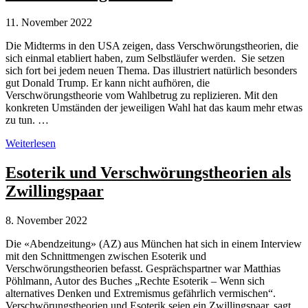
Projekt
in
11. November 2022
Wienrode
Die Midterms in den USA zeigen, dass Verschwörungstheorien, die
sich einmal etabliert haben, zum Selbstläufer werden. Sie setzen
sich fort bei jedem neuen Thema. Das illustriert natürlich besonders
gut Donald Trump. Er kann nicht aufhören, die
Verschwörungstheorie vom Wahlbetrug zu replizieren. Mit den
konkreten Umständen der jeweiligen Wahl hat das kaum mehr etwas
zu tun. …
Midterms:
Weiterlesen
Anhaltende
Verschwörungstheorien
Esoterik und Verschwörungstheorien als
Zwillingspaar
8. November 2022
Die «Abendzeitung» (AZ) aus München hat sich in einem Interview
mit den Schnittmengen zwischen Esoterik und
Verschwörungstheorien befasst. Gesprächspartner war Matthias
Pöhlmann, Autor des Buches „Rechte Esoterik – Wenn sich
alternatives Denken und Extremismus gefährlich vermischen“.
Verschwörungstheorien und Esoterik seien ein Zwillingspaar, sagt