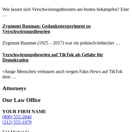
Wie lassen sich Verschwörungstheorien am besten bekämpfen? Eine
…
Zygmunt Bauman: Gedankenexperiment zu
Verschwörungstheorien
Zygmunt Bauman (1925 – 2017) war ein polnisch-britischer …
Verschwörungstheorien auf TikTok als Gefahr für
Demokratien
«Junge Menschen vertrauen auch wegen Fake-News auf TikTok
dem …
Attorneys
Site
Our Law Office
Footer
YOUR FIRM NAME
(800) 555-2840
(212) 555-1979