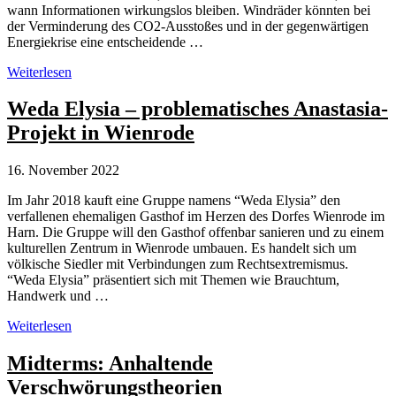
wann Informationen wirkungslos bleiben. Windräder könnten bei
der Verminderung des CO2-Ausstoßes und in der gegenwärtigen
Energiekrise eine entscheidende …
Glaube
Weiterlesen
an
Verschwörungstheorien
Weda Elysia – problematisches Anastasia-
und
Projekt in Wienrode
Widerstand
gegen
Windräder
16. November 2022
hängen
zusammen
Im Jahr 2018 kauft eine Gruppe namens “Weda Elysia” den
verfallenen ehemaligen Gasthof im Herzen des Dorfes Wienrode im
Harn. Die Gruppe will den Gasthof offenbar sanieren und zu einem
kulturellen Zentrum in Wienrode umbauen. Es handelt sich um
völkische Siedler mit Verbindungen zum Rechtsextremismus.
“Weda Elysia” präsentiert sich mit Themen wie Brauchtum,
Handwerk und …
Weda
Weiterlesen
Elysia
–
Midterms: Anhaltende
problematisches
Verschwörungstheorien
Anastasia-