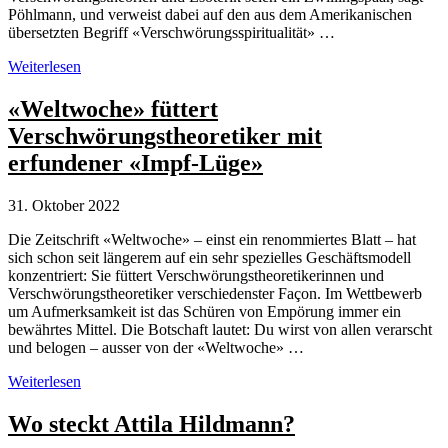
Pöhlmann, und verweist dabei auf den aus dem Amerikanischen
übersetzten Begriff «Verschwörungsspiritualität» …
Esoterik
Weiterlesen
und
Verschwörungstheorien
«Weltwoche» füttert
als
Verschwörungstheoretiker mit
Zwillingspaar
erfundener «Impf-Lüge»
31. Oktober 2022
Die Zeitschrift «Weltwoche» – einst ein renommiertes Blatt – hat
sich schon seit längerem auf ein sehr spezielles Geschäftsmodell
konzentriert: Sie füttert Verschwörungstheoretikerinnen und
Verschwörungstheoretiker verschiedenster Façon. Im Wettbewerb
um Aufmerksamkeit ist das Schüren von Empörung immer ein
bewährtes Mittel. Die Botschaft lautet: Du wirst von allen verarscht
und belogen – ausser von der «Weltwoche» …
«Weltwoche»
Weiterlesen
füttert
Verschwörungstheoretiker
Wo steckt Attila Hildmann?
mit