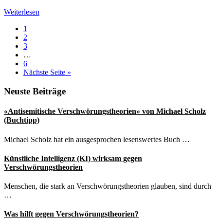
Der
Weiterlesen
Glaube
Seite
1
an
Seite
2
Verschwörungstheorien
Seite
3
Weggelassene
…
Zwischenseiten
Seite
6
aufrufen
Nächste Seite
»
Seitenspalte
Neuste Beiträge
«Antisemitische Verschwörungstheorien» von Michael Scholz
(Buchtipp)
Michael Scholz hat ein ausgesprochen lesenswertes Buch …
Künstliche Intelligenz (KI) wirksam gegen
Verschwörungstheorien
Menschen, die stark an Verschwörungstheorien glauben, sind durch
…
Was hilft gegen Verschwörungstheorien?