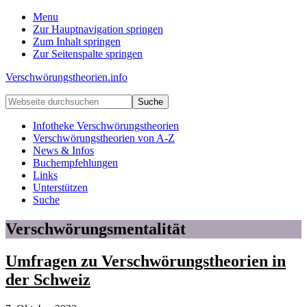
Menu
Zur Hauptnavigation springen
Zum Inhalt springen
Zur Seitenspalte springen
Verschwörungstheorien.info
Beiträge
Webseite
zu
durchsuchen
Merkmalen,
Infotheke Verschwörungstheorien
Funktionen
Verschwörungstheorien von A-Z
und
News & Infos
Risiken
Buchempfehlungen
konspirationistischen
Links
Denkens
Unterstützen
Suche
Verschwörungsmentalität
Umfragen zu Verschwörungstheorien in
der Schweiz