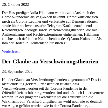
erfundener
26. Oktober 2022
«Impf-
Lüge»
Der Hassprediger Attila Hildmann war bis zum Ausbruch der
Corona-Pandemie als Vegi-Koch bekannt. Er radikalisierte sich
rasch als Corona-Leugner und verbreitete auf Demonstrationen
sowie über reichweitenstarke Telegram-Kanäle zunehmend
Reichsbürger-Ideologie sowie Verschwörungstheorien, die mit
Antisemitismus und Rechtsextremismus einhergehen. Hildmann
tauchte auch tief in den Kaninchenbau des QAnon-Kultes ab. Als
ihm der Boden in Deutschland juristisch zu …
Wo
Weiterlesen
steckt
Attila
Der Glaube an Verschwörungstheorien
Hildmann?
23. September 2022
Hat der Glaube an Verschwörungstheorien zugenommen? Das ist
nicht eindeutig geklärt. Offensichtlich ist aber, dass
Verschwörungstheorien seit der Corona-Pandemie in der
Öffentlichkeit sichtbarer geworden sind und oft auch lauter vertreten
werden. In der jüngeren Geschichte sei die Existenz und die
Wirkmacht von Verschwörungstheorien wohl noch nie so deutlich
vor Augen geführt worden wie in der Corona­-Pandemie, …