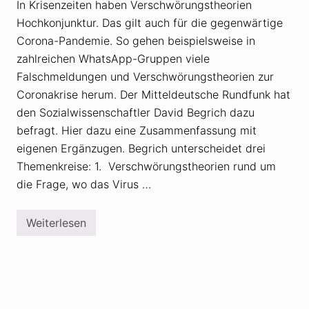
In Krisenzeiten haben Verschwörungstheorien
t
e
Hochkonjunktur. Das gilt auch für die gegenwärtige
n
g
Corona-Pandemie. So gehen beispielsweise in
r
zahlreichen WhatsApp-Gruppen viele
o
s
Falschmeldungen und Verschwörungstheorien zur
s
e
Coronakrise herum. Der Mitteldeutsche Rundfunk hat
r
den Sozialwissenschaftler David Begrich dazu
U
n
befragt. Hier dazu eine Zusammenfassung mit
s
eigenen Ergänzugen. Begrich unterscheidet drei
i
c
Themenkreise: 1. Verschwörungstheorien rund um
h
e
die Frage, wo das Virus …
r
h
e
Weiterlesen
i
Z
t
u
p
r
r
H
ü
o
f
c
e
h
n
k