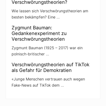
Verschwörungstheorien?
o
o
r
r
m
i
Wie lassen sich Verschwörungstheorien am
a
e
besten bekämpfen? Eine …
t
n
i
i
o
n
Zygmunt Bauman:
n
d
e
e
Gedankenexperiment zu
n
r
Verschwörungstheorien
n
C
i
o
c
r
Zygmunt Bauman (1925 – 2017) war ein
h
o
polnisch-britischer …
t
n
a
k
Verschwörungstheorien auf TikTok
r
als Gefahr für Demokratien
i
s
e
«Junge Menschen vertrauen auch wegen
Fake-News auf TikTok dem …