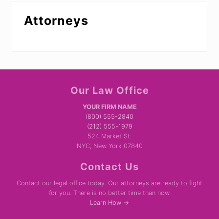
Attorneys
Site
Our Law Office
Footer
YOUR FIRM NAME
(800) 555-2840
(212) 555-1979
524 Market St.
NYC, New York 07840
Contact Us
Contact our legal office today. Our attorneys are ready to fight
for you. There is no better time than now.
Learn How →