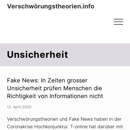
Menu
Zum
Zur
Verschwörungstheorien.info
Inhalt
Seitenspalte
Beiträge zu Merkmalen, Funktionen
springen
springen
Menu
und Risiken konspirationistischen
Denkens
Unsicherheit
Fake News: In Zeiten grosser
Unsicherheit prüfen Menschen die
Richtigkeit von Informationen nicht
12. April 2020
Verschwörungstheorien und Fake News haben in der
Coronakrise Hochkonjunktur. T-online hat darüber mit