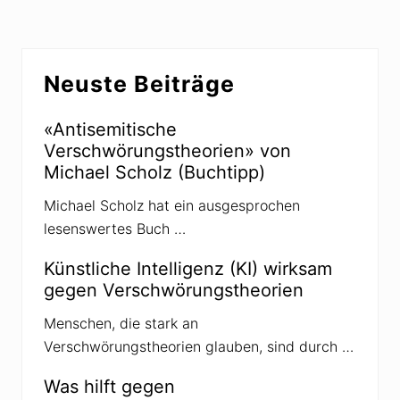
M
o
e
n
n
j
s
u
Seitenspalte
c
n
h
Neuste Beiträge
k
e
t
n
u
d
r
«Antisemitische
i
d
Verschwörungstheorien» von
e
e
R
r
Michael Scholz (Buchtipp)
i
V
c
e
Michael Scholz hat ein ausgesprochen
h
r
t
s
lesenswertes Buch …
i
c
g
h
k
w
Künstliche Intelligenz (KI) wirksam
e
ö
gegen Verschwörungstheorien
i
r
t
u
v
n
Menschen, die stark an
o
g
Verschwörungstheorien glauben, sind durch …
n
s
I
t
n
h
Was hilft gegen
f
e