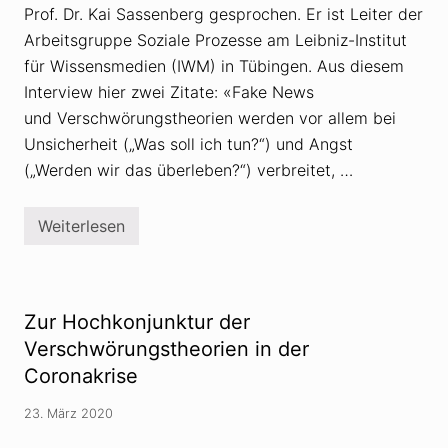
Prof. Dr. Kai Sassenberg gesprochen. Er ist Leiter der
Arbeitsgruppe Soziale Prozesse am Leibniz-Institut
für Wissensmedien (IWM) in Tübingen. Aus diesem
Interview hier zwei Zitate: «Fake News
und Verschwörungstheorien werden vor allem bei
Unsicherheit („Was soll ich tun?“) und Angst
(„Werden wir das überleben?“) verbreitet, …
Weiterlesen
F
a
k
e
N
e
Zur Hochkonjunktur der
w
s
Verschwörungstheorien in der
:
Coronakrise
I
n
Z
23. März 2020
e
i