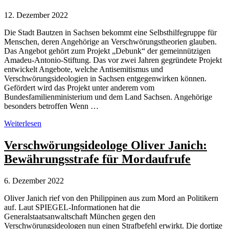
12. Dezember 2022
Die Stadt Bautzen in Sachsen bekommt eine Selbsthilfegruppe für
Menschen, deren Angehörige an Verschwörungstheorien glauben.
Das Angebot gehört zum Projekt „Debunk“ der gemeinnützigen
Amadeu-Antonio-Stiftung. Das vor zwei Jahren gegründete Projekt
entwickelt Angebote, welche Antisemitismus und
Verschwörungsideologien in Sachsen entgegenwirken können.
Gefördert wird das Projekt unter anderem vom
Bundesfamilienministerium und dem Land Sachsen. Angehörige
besonders betroffen Wenn …
Bautzen:
Weiterlesen
Selbsthilfegruppe
für
Verschwörungsideologe Oliver Janich:
Angehörige
Bewährungsstrafe für Mordaufrufe
von
Verschwörungstheoretikern
6. Dezember 2022
Oliver Janich rief von den Philippinen aus zum Mord an Politikern
auf. Laut SPIEGEL-Informationen hat die
Generalstaatsanwaltschaft München gegen den
Verschwörungsideologen nun einen Strafbefehl erwirkt. Die dortige