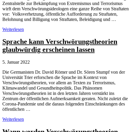
Zentralstelle zur Bekämpfung von Extremismus und Terrorismus
wirft dem Verschwörungsideologen eine ganze Reihe von Straftaten
vor: Volksverhetzung, öffentliche Aufforderung zu Straftaten,
Belohnung und Billigung von Straftaten, Beleidigung und …
Verschwörungsideologe
Weiterlesen
Oliver
Janich:
Sprache kann Verschwörungstheorien
Bewährungsstrafe
glaubwürdig erscheinen lassen
für
Mordaufrufe
5. Januar 2022
Die Germanisten Dr. David Römer und Dr. Sören Stumpf von der
Universität Trier erforschen die Sprache im Kontext von
Verschwörungstheorien, vor allem an Texten zu Terrorismus,
Klimawandel und Gesundheitspolitik. Das Phänomen
Verschwörungstheorien ist in den letzten Jahren verstärkt ins
Zentrum der öffentlichen Aufmerksamkeit geraten. Nicht zuletzt die
Corona-Pandemie und die daraus folgenden Einschränkungen des
öffentlichen …
Sprache
Weiterlesen
kann
Verschwörungstheorien
Wann werden Verschwörungstheorien