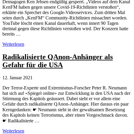
Demagogen Ken Jebsen endgültig gesperrt. „Videos auf dem Kanal
KenFM haben gegen unsere Covid-19-Richtlinien verstoßen“,
erklärte ein Sprecher des Google-Videoservices. Zum dritten Mal
seien durch „KenFM“ Community-Richtlinien missachtet worden.
YouTube löscht einen Kanal dauerhaft, wenn innert 90 Tagen
dreimal gegen diese Richtlinien verstoßen wird. Der Konzern hatte
bereits …
YouTube
Weiterlesen
sperrt
den
Radikalisierte QAnon-Anhänger als
Verschwörungsideologen
Gefahr für die USA
Ken
Jebsen
endgültig
12. Januar 2021
Der Terror-Experte und Extremismus-Forscher Peter R. Neumann
hat sich auf «Spiegel online» zur Entwicklung in den USA nach der
Stürmung des Kapitols geäussert. Dabei sieht er vor allem eine
Gefahr durch radikalisierte QAnon-Anhänger. Hier daraus ein paar
Kerngedanken: ☛ Neumann sieht in der gewaltsamen Besetzung
des Kapitols keinen Terrorismus, aber einen Vorgeschmack davon.
☛ Radikalisierte …
Radikalisierte
Weiterlesen