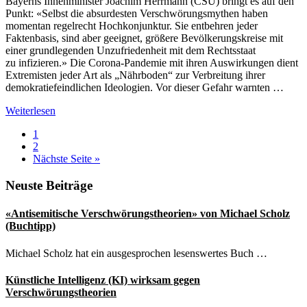
Bayerns Innenminister Joachim Herrmann (CSU) bringt es auf den
Punkt: «Selbst die absurdesten Verschwörungsmythen haben
momentan regelrecht Hochkonjunktur. Sie entbehren jeder
Faktenbasis, sind aber geeignet, größere Bevölkerungskreise mit
einer grundlegenden Unzufriedenheit mit dem Rechtsstaat
zu infizieren.» Die Corona-Pandemie mit ihren Auswirkungen dient
Extremisten jeder Art als „Nährboden“ zur Verbreitung ihrer
demokratiefeindlichen Ideologien. Vor dieser Gefahr warnten …
Verschwörungstheorien
Weiterlesen
als
Seite
1
Gefahr
Seite
2
für
aufrufen
Nächste Seite
»
den
Rechtsstaat
Seitenspalte
Neuste Beiträge
«Antisemitische Verschwörungstheorien» von Michael Scholz
(Buchtipp)
Michael Scholz hat ein ausgesprochen lesenswertes Buch …
Künstliche Intelligenz (KI) wirksam gegen
Verschwörungstheorien