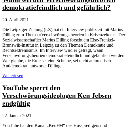
glaubwürdig
demokratiefeindlich und gefährlich?
erscheinen
lassen
20. April 2021
Die Leipziger Zeitung (LZ) hat ein Interview publiziert mit Marius
Dilling zum Thema «Verschwörungstheorien in Krisenzeiten». Der
Sozialwissenschaftler Marius Dilling forscht am Else-Frenkel-
Brunswik-Institut in Leipzig zu den Themen Demokratie und
Rechtsextremismus. Im Interview wird er gefragt, wann
Verschwörungstheorien demokratiefeindlich und gefährlich werden.
Wer glaube, die Erde sei eine Scheibe, sei nicht automatisch
Antidemokrat, antwortet Dilling: …
Wann
Weiterlesen
werden
Verschwörungstheorien
YouTube sperrt den
demokratiefeindlich
Verschwörungsideologen Ken Jebsen
und
gefährlich?
endgültig
22. Januar 2021
YouTube hat den Kanal „KenFM“ des Hasspredigers und