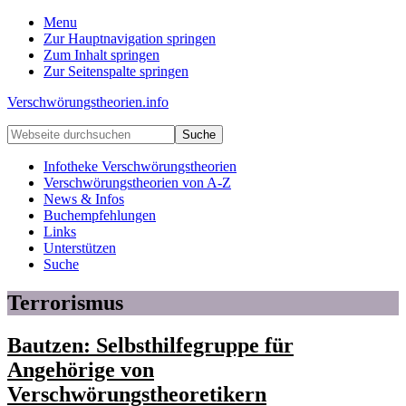
Menu
Zur Hauptnavigation springen
Zum Inhalt springen
Zur Seitenspalte springen
Verschwörungstheorien.info
Beiträge
Webseite
zu
durchsuchen
Merkmalen,
Infotheke Verschwörungstheorien
Funktionen
Verschwörungstheorien von A-Z
und
News & Infos
Risiken
Buchempfehlungen
konspirationistischen
Links
Denkens
Unterstützen
Suche
Terrorismus
Bautzen: Selbsthilfegruppe für
Angehörige von
Verschwörungstheoretikern