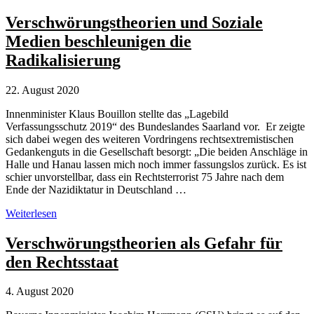
QAnon-
Anhänger
Verschwörungstheorien und Soziale
als
Medien beschleunigen die
Gefahr
für
Radikalisierung
die
USA
22. August 2020
Innenminister Klaus Bouillon stellte das „Lagebild
Verfassungsschutz 2019“ des Bundeslandes Saarland vor. Er zeigte
sich dabei wegen des weiteren Vordringens rechtsextremistischen
Gedankenguts in die Gesellschaft besorgt: „Die beiden Anschläge in
Halle und Hanau lassen mich noch immer fassungslos zurück. Es ist
schier unvorstellbar, dass ein Rechtsterrorist 75 Jahre nach dem
Ende der Nazidiktatur in Deutschland …
Verschwörungstheorien
Weiterlesen
und
Soziale
Verschwörungstheorien als Gefahr für
Medien
den Rechtsstaat
beschleunigen
die
Radikalisierung
4. August 2020