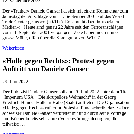
12. September 2022
Der «Truther» Daniele Ganser hat sich mit einem Kommentar zum
Jahrestag der Anschläge vom 11. September 2001 auf das World
Trade Center geäussert («9/11»). Er schreibt dazu in «sozialen
Medien»: «Heute sind genau 22 Jahre seit den Terroranschlägen
vom 11. September 2001 vergangen. Viele haben noch immer
grosse Mühe, offen über die Sprengung von WTC7 …
Daniele
Weiterlesen
Ganser:
Kommentar
«Halle gegen Rechts»: Protest gegen
zum
Auftritt von Daniele Ganser
Jahrestag
von
9/11
29. Juni 2022
Der Publizist Daniele Ganser soll am 29. Juni 2022 unter dem Titel
„Imperium USA – Die skrupellose Weltmacht“ in der Georg-
Friedrich-Händel-Halle in Halle (Saale) auftreten. Die Organisation
«Halle gegen Rechts» ruft zum Protest auf und schreibt dazu: «Der
schweizer Daniele Ganser verbreitet mit und durch seine Vorträge
und Bücher bereits seit Jahren Verschwörungsideologien, die
teilweise …
«Halle