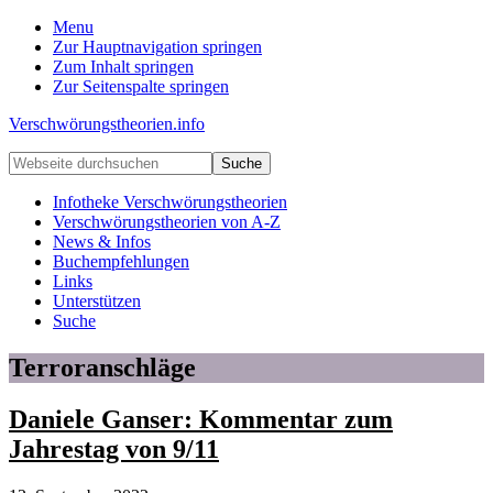
Menu
Zur Hauptnavigation springen
Zum Inhalt springen
Zur Seitenspalte springen
Verschwörungstheorien.info
Beiträge
Webseite
zu
durchsuchen
Merkmalen,
Infotheke Verschwörungstheorien
Funktionen
Verschwörungstheorien von A-Z
und
News & Infos
Risiken
Buchempfehlungen
konspirationistischen
Links
Denkens
Unterstützen
Suche
Terroranschläge
Daniele Ganser: Kommentar zum
Jahrestag von 9/11