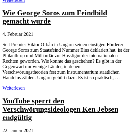
Weiterlesen
gegen
Rechts»:
Wie George Soros zum Feindbild
Protest
gemacht wurde
gegen
Auftritt
von
4. Februar 2021
Daniele
Ganser
Seit Premier Viktor Orbán in Ungarn seinen einstigen Förderer
George Soros zum Staatsfeind Nummer Eins deklariert hat, ist der
Philanthrop und Milliardär zur Hassfigur der internationalen
Rechten geworden. Wie konnte das geschehen? Es gibt in der
Gegenwart nur wenige Länder, in denen
Verschwörungstheorien fest zum Instrumentarium staatlichen
Handelns zählen. Ungarn gehört dazu. Es ist so praktisch, …
Wie
Weiterlesen
George
Soros
YouTube sperrt den
zum
Verschwörungsideologen Ken Jebsen
Feindbild
gemacht
endgültig
wurde
22. Januar 2021