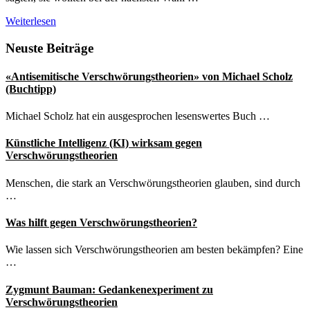
Studie
Weiterlesen
zeigt:
AfD-
Seitenspalte
Neuste Beiträge
Wähler
glauben
«Antisemitische Verschwörungstheorien» von Michael Scholz
in
(Buchtipp)
hohem
Mass
Michael Scholz hat ein ausgesprochen lesenswertes Buch …
an
Verschwörungstheorien
Künstliche Intelligenz (KI) wirksam gegen
Verschwörungstheorien
Menschen, die stark an Verschwörungstheorien glauben, sind durch
…
Was hilft gegen Verschwörungstheorien?
Wie lassen sich Verschwörungstheorien am besten bekämpfen? Eine
…
Zygmunt Bauman: Gedankenexperiment zu
Verschwörungstheorien