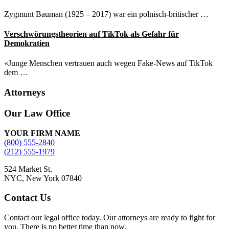
Zygmunt Bauman (1925 – 2017) war ein polnisch-britischer …
Verschwörungstheorien auf TikTok als Gefahr für
Demokratien
«Junge Menschen vertrauen auch wegen Fake-News auf TikTok
dem …
Attorneys
Site
Our Law Office
Footer
YOUR FIRM NAME
(800) 555-2840
(212) 555-1979
524 Market St.
NYC, New York 07840
Contact Us
Contact our legal office today. Our attorneys are ready to fight for
you. There is no better time than now.