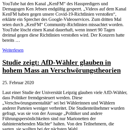
YouTube hat den Kanal „KenFM“ des Hasspredigers und
Demagogen Ken Jebsen endgültig gesperrt. „Videos auf dem Kanal
KenFM haben gegen unsere Covid-19-Richtlinien verstoßen“,
erklärte ein Sprecher des Google-Videoservices. Zum dritten Mal
seien durch „KenFM“ Community-Richtlinien missachtet worden.
YouTube löscht einen Kanal dauerhaft, wenn innert 90 Tagen
dreimal gegen diese Richtlinien verstoßen wird. Der Konzern hatte
bereits …
YouTube
Weiterlesen
sperrt
den
Studie zeigt: AfD-Wähler glauben in
Verschwörungsideologen
hohem Mass an Verschwörungstheorien
Ken
Jebsen
endgültig
25. Februar 2020
Laut einer Studie der Universität Leipzig glauben viele AfD-Wähler,
dass Politiker fremdgesteuert werden. Diese
„Verschwörungsmentalität“ sei bei Wählerinnen und Wählern
anderer Parteien weniger verbreitet. Die Studienteilnehmer wurden
gefragt, was sie von der Aussage „Politiker und andere
Führungspersönlichkeiten sind nur Marionetten der
dahinterstehenden Mächte“ halten. Von den Teilnehmern, die
sagten, sie wollten bei der nächsten Wahl …