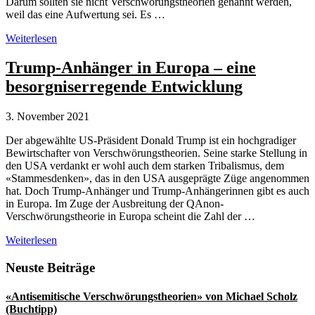
Darum sollten sie nicht Verschwörungstheorien genannt werden,
weil das eine Aufwertung sei. Es …
Mangelnde
Weiterlesen
Falsifizierbarkeit
von
Trump-Anhänger in Europa – eine
Verschwörungstheorien?
besorgniserregende Entwicklung
3. November 2021
Der abgewählte US-Präsident Donald Trump ist ein hochgradiger
Bewirtschafter von Verschwörungstheorien. Seine starke Stellung in
den USA verdankt er wohl auch dem starken Tribalismus, dem
«Stammesdenken», das in den USA ausgeprägte Züge angenommen
hat. Doch Trump-Anhänger und Trump-Anhängerinnen gibt es auch
in Europa. Im Zuge der Ausbreitung der QAnon-
Verschwörungstheorie in Europa scheint die Zahl der …
Trump-
Weiterlesen
Anhänger
in
Seitenspalte
Neuste Beiträge
Europa
–
«Antisemitische Verschwörungstheorien» von Michael Scholz
eine
(Buchtipp)