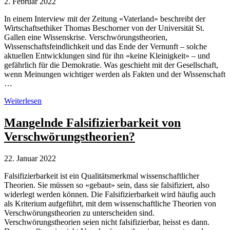
2. Februar 2022
In einem Interview mit der Zeitung «Vaterland» beschreibt der
Wirtschaftsethiker Thomas Beschorner von der Universität St.
Gallen eine Wissenskrise. Verschwörungstheorien,
Wissenschaftsfeindlichkeit und das Ende der Vernunft – solche
aktuellen Entwicklungen sind für ihn «keine Kleinigkeit» – und
gefährlich für die Demokratie. Was geschieht mit der Gesellschaft,
wenn Meinungen wichtiger werden als Fakten und der Wissenschaft
…
Wissenskrise
Weiterlesen
als
Gefahr
Mangelnde Falsifizierbarkeit von
für
Verschwörungstheorien?
die
Demokratie
22. Januar 2022
Falsifizierbarkeit ist ein Qualitätsmerkmal wissenschaftlicher
Theorien. Sie müssen so «gebaut» sein, dass sie falsifiziert, also
widerlegt werden können. Die Falsifizierbarkeit wird häufig auch
als Kriterium aufgeführt, mit dem wissenschaftliche Theorien von
Verschwörungstheorien zu unterscheiden sind.
Verschwörungstheorien seien nicht falsifizierbar, heisst es dann.