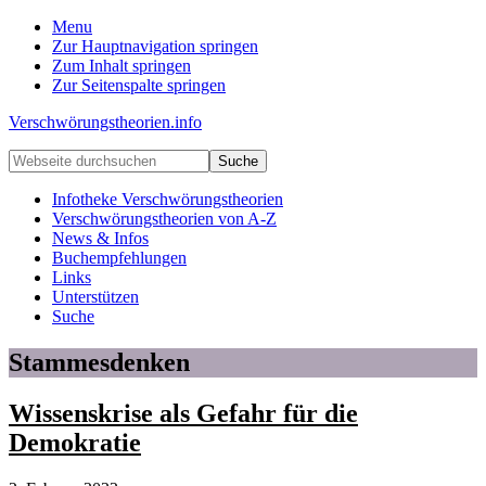
Menu
Zur Hauptnavigation springen
Zum Inhalt springen
Zur Seitenspalte springen
Verschwörungstheorien.info
Beiträge
Webseite
zu
durchsuchen
Merkmalen,
Infotheke Verschwörungstheorien
Funktionen
Verschwörungstheorien von A-Z
und
News & Infos
Risiken
Buchempfehlungen
konspirationistischen
Links
Denkens
Unterstützen
Suche
Stammesdenken
Wissenskrise als Gefahr für die
Demokratie