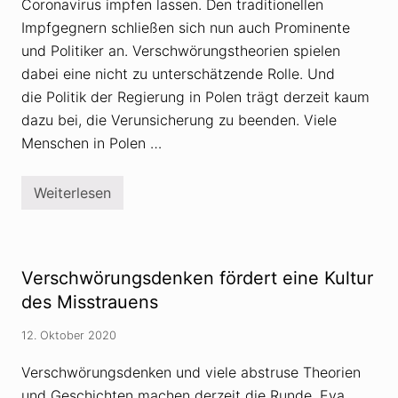
Coronavirus impfen lassen. Den traditionellen
V
e
Impfgegnern schließen sich nun auch Prominente
r
und Politiker an. Verschwörungstheorien spielen
s
c
dabei eine nicht zu unterschätzende Rolle. Und
h
die Politik der Regierung in Polen trägt derzeit kaum
w
ö
dazu bei, die Verunsicherung zu beenden. Viele
r
u
Menschen in Polen …
n
g
s
Weiterlesen
t
V
h
e
e
r
o
b
r
r
i
e
Verschwörungsdenken fördert eine Kultur
e
i
n
t
des Misstrauens
e
e
n
t
12. Oktober 2020
t
e
l
I
a
m
Verschwörungsdenken und viele abstruse Theorien
r
p
und Geschichten machen derzeit die Runde. Eva
v
f