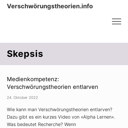
Menu
Zum
Zur
Verschwörungstheorien.info
Inhalt
Seitenspalte
Beiträge zu Merkmalen, Funktionen
springen
springen
Menu
und Risiken konspirationistischen
Denkens
Skepsis
Medienkompetenz:
Verschwörungstheorien entlarven
24. Oktober 2022
Wie kann man Verschwörungstheorien entlarven?
Dazu gibt es ein kurzes Video von «Alpha Lernen».
Was bedeutet Recherche? Wenn