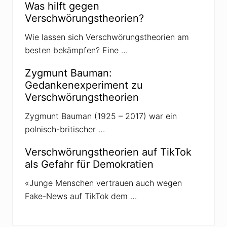
i
Was hilft gegen
t
Verschwörungstheorien?
p
r
ü
Wie lassen sich Verschwörungstheorien am
f
besten bekämpfen? Eine …
e
n
M
Zygmunt Bauman:
e
n
Gedankenexperiment zu
s
Verschwörungstheorien
c
h
e
Zygmunt Bauman (1925 – 2017) war ein
n
polnisch-britischer …
d
i
e
Verschwörungstheorien auf TikTok
R
als Gefahr für Demokratien
i
c
h
«Junge Menschen vertrauen auch wegen
t
Fake-News auf TikTok dem …
i
g
k
e