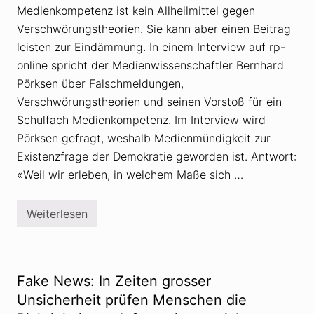
s
Medienkompetenz ist kein Allheilmittel gegen
i
d
e
Verschwörungstheorien. Sie kann aber einen Beitrag
e
n
n
i
leisten zur Eindämmung. In einem Interview auf rp-
k
n
e
online spricht der Medienwissenschaftler Bernhard
P
n
o
Pörksen über Falschmeldungen,
f
l
ö
e
Verschwörungstheorien und seinen Vorstoß für ein
r
n
Schulfach Medienkompetenz. Im Interview wird
d
e
Pörksen gefragt, weshalb Medienmündigkeit zur
r
t
Existenzfrage der Demokratie geworden ist. Antwort:
e
«Weil wir erleben, in welchem Maße sich …
i
n
e
K
Weiterlesen
M
u
e
l
d
t
i
u
e
r
n
d
Fake News: In Zeiten grosser
k
e
o
Unsicherheit prüfen Menschen die
s
m
M