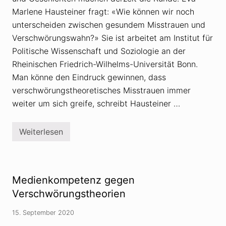
e
s
Marlene Hausteiner fragt: «Wie können wir noch
n
k
e
unterscheiden zwischen gesundem Misstrauen und
p
Verschwörungswahn?» Sie ist arbeitet am Institut für
s
i
Politische Wissenschaft und Soziologie an der
s
Rheinischen Friedrich-Wilhelms-Universität Bonn.
u
n
Man könne den Eindruck gewinnen, dass
d
V
verschwörungstheoretisches Misstrauen immer
e
weiter um sich greife, schreibt Hausteiner …
r
s
c
h
Weiterlesen
V
w
e
ö
r
r
s
u
c
n
h
g
Medienkompetenz gegen
w
s
ö
Verschwörungstheorien
t
r
h
u
e
15. September 2020
n
o
g
r