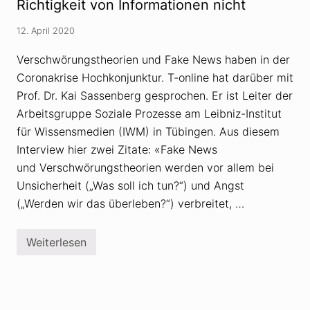
Richtigkeit von Informationen nicht
p
i
e
s
t
s
12. April 2020
e
t
n
r
Verschwörungstheorien und Fake News haben in der
z
a
g
u
Coronakrise Hochkonjunktur. T-online hat darüber mit
e
e
g
Prof. Dr. Kai Sassenberg gesprochen. Er ist Leiter der
n
e
s
Arbeitsgruppe Soziale Prozesse am Leibniz-Institut
n
V
für Wissensmedien (IWM) in Tübingen. Aus diesem
e
r
Interview hier zwei Zitate: «Fake News
s
und Verschwörungstheorien werden vor allem bei
c
h
Unsicherheit („Was soll ich tun?“) und Angst
w
(„Werden wir das überleben?“) verbreitet, …
ö
r
u
n
Weiterlesen
F
g
a
s
k
t
e
h
N
e
e
o