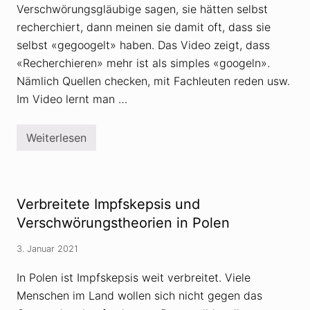
Verschwörungsgläubige sagen, sie hätten selbst
recherchiert, dann meinen sie damit oft, dass sie
selbst «gegoogelt» haben. Das Video zeigt, dass
«Recherchieren» mehr ist als simples «googeln».
Nämlich Quellen checken, mit Fachleuten reden usw.
Im Video lernt man …
Weiterlesen
M
e
d
i
e
n
Verbreitete Impfskepsis und
k
o
Verschwörungstheorien in Polen
m
p
3. Januar 2021
e
t
e
In Polen ist Impfskepsis weit verbreitet. Viele
n
Menschen im Land wollen sich nicht gegen das
z
: