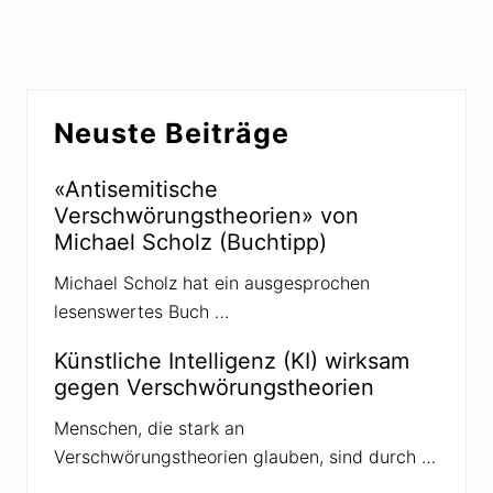
w
r
s
i
:
e
I
n
n
Z
Seitenspalte
e
Neuste Beiträge
i
t
e
n
«Antisemitische
g
Verschwörungstheorien» von
r
o
Michael Scholz (Buchtipp)
s
s
Michael Scholz hat ein ausgesprochen
e
r
lesenswertes Buch …
U
n
s
Künstliche Intelligenz (KI) wirksam
i
gegen Verschwörungstheorien
c
h
e
Menschen, die stark an
r
Verschwörungstheorien glauben, sind durch …
h
e