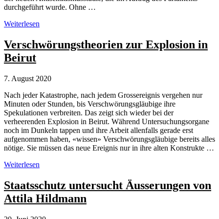
durchgeführt wurde. Ohne …
Studie
Weiterlesen
zeigt
Zusammenhang
Verschwörungstheorien zur Explosion in
zwischen
Beirut
Antisemitismus
und
Verschwörungstheorien
7. August 2020
Nach jeder Katastrophe, nach jedem Grossereignis vergehen nur
Minuten oder Stunden, bis Verschwörungsgläubige ihre
Spekulationen verbreiten. Das zeigt sich wieder bei der
verheerenden Explosion in Beirut. Während Untersuchungsorgane
noch im Dunkeln tappen und ihre Arbeit allenfalls gerade erst
aufgenommen haben, «wissen» Verschwörungsgläubige bereits alles
nötige. Sie müssen das neue Ereignis nur in ihre alten Konstrukte …
Verschwörungstheorien
Weiterlesen
zur
Explosion
Staatsschutz untersucht Äusserungen von
in
Attila Hildmann
Beirut