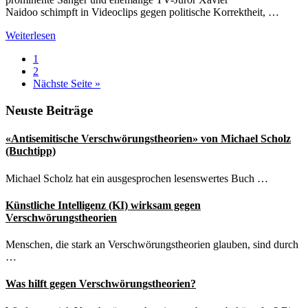
Naidoo schimpft in Videoclips gegen politische Korrektheit, …
Sido
Weiterlesen
verbreitet
Seite
1
Verschwörungstheorien
Seite
2
–
aufrufen
Nächste Seite
»
und
distanziert
Seitenspalte
Neuste Beiträge
sich.
Was
jetzt?
«Antisemitische Verschwörungstheorien» von Michael Scholz
(Buchtipp)
Michael Scholz hat ein ausgesprochen lesenswertes Buch …
Künstliche Intelligenz (KI) wirksam gegen
Verschwörungstheorien
Menschen, die stark an Verschwörungstheorien glauben, sind durch
…
Was hilft gegen Verschwörungstheorien?