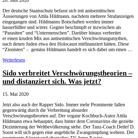
20. Juni 2020
Der deutsche Staatsschutz befasst sich mit antisemitischen
Äusserungen von Attila Hildmann, nachdem mehrere Strafanzeigen
eingegangen sind. Hildmanns Botschaften werden immer
hasserfüllter und wirrer. Gegner beschimpft er inzwischen als
“Parasiten” und “Untermenschen”. Darüber hinaus verbreitet
er einen kruden Mix aus antisemitischen Verschwörungsmythen,
nach denen Juden etwa den Holocaust mitfinanziert hätten. Diese
“Zionisten” – gemäss Hildmann handelt es sich dabei um einen …
Staatsschutz
Weiterlesen
untersucht
Äusserungen
Sido verbreitet Verschwörungstheorien –
von
und distanziert sich. Was jetzt?
Attila
Hildmann
15. Mai 2020
Jetzt also auch der Rapper Sido. Immer mehr Prominente fallen
gegenwärtig durch die Verbreitung absurder
Verschwörungstheorien auf. Der vegane Kochbuch-Autor Attila
Hildmann etwa behauptet, dass hinter dem Coronavirus die gezielte
Dezimierung der Weltbevölkerung stehe. Der Tanz-Coach Detlef D.
Soost will sich gegen eine angebliche Zwangsimpfung wehren. Der
prominente Sänger und ehemalige TV-Juror Xavier