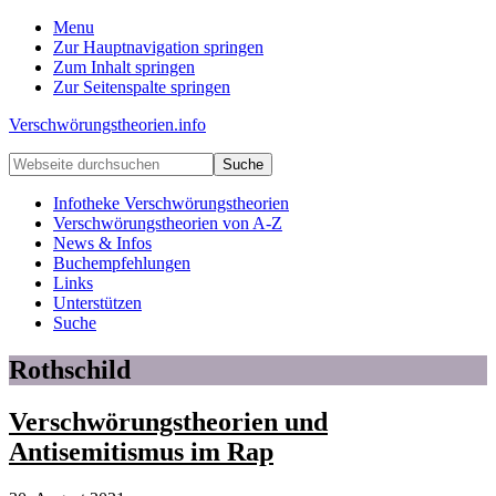
Menu
Zur Hauptnavigation springen
Zum Inhalt springen
Zur Seitenspalte springen
Verschwörungstheorien.info
Beiträge
Webseite
zu
durchsuchen
Merkmalen,
Infotheke Verschwörungstheorien
Funktionen
Verschwörungstheorien von A-Z
und
News & Infos
Risiken
Buchempfehlungen
konspirationistischen
Links
Denkens
Unterstützen
Suche
Rothschild
Verschwörungstheorien und
Antisemitismus im Rap