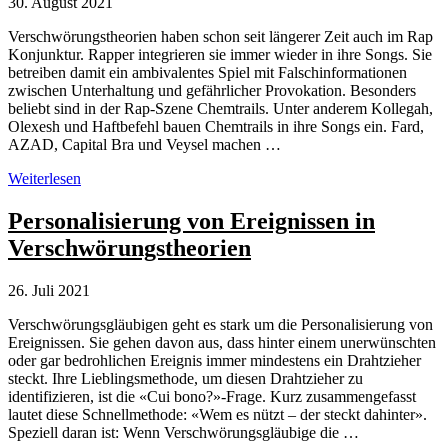
30. August 2021
Verschwörungstheorien haben schon seit längerer Zeit auch im Rap
Konjunktur. Rapper integrieren sie immer wieder in ihre Songs. Sie
betreiben damit ein ambivalentes Spiel mit Falschinformationen
zwischen Unterhaltung und gefährlicher Provokation. Besonders
beliebt sind in der Rap-Szene Chemtrails. Unter anderem Kollegah,
Olexesh und Haftbefehl bauen Chemtrails in ihre Songs ein. Fard,
AZAD, Capital Bra und Veysel machen …
Verschwörungstheorien
Weiterlesen
und
Antisemitismus
Personalisierung von Ereignissen in
im
Verschwörungstheorien
Rap
26. Juli 2021
Verschwörungsgläubigen geht es stark um die Personalisierung von
Ereignissen. Sie gehen davon aus, dass hinter einem unerwünschten
oder gar bedrohlichen Ereignis immer mindestens ein Drahtzieher
steckt. Ihre Lieblingsmethode, um diesen Drahtzieher zu
identifizieren, ist die «Cui bono?»-Frage. Kurz zusammengefasst
lautet diese Schnellmethode: «Wem es nützt – der steckt dahinter».
Speziell daran ist: Wenn Verschwörungsgläubige die …