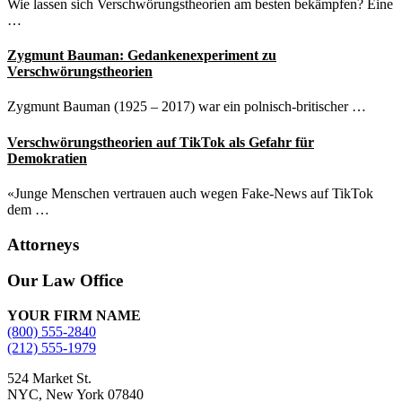
Wie lassen sich Verschwörungstheorien am besten bekämpfen? Eine
…
Zygmunt Bauman: Gedankenexperiment zu
Verschwörungstheorien
Zygmunt Bauman (1925 – 2017) war ein polnisch-britischer …
Verschwörungstheorien auf TikTok als Gefahr für
Demokratien
«Junge Menschen vertrauen auch wegen Fake-News auf TikTok
dem …
Attorneys
Site
Our Law Office
Footer
YOUR FIRM NAME
(800) 555-2840
(212) 555-1979
524 Market St.
NYC, New York 07840