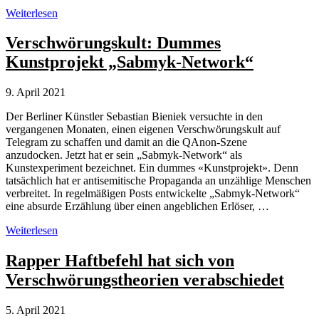
Personalisierung
Weiterlesen
von
Ereignissen
Verschwörungskult: Dummes
in
Kunstprojekt „Sabmyk-Network“
Verschwörungstheorien
9. April 2021
Der Berliner Künstler Sebastian Bieniek versuchte in den
vergangenen Monaten, einen eigenen Verschwörungskult auf
Telegram zu schaffen und damit an die QAnon-Szene
anzudocken. Jetzt hat er sein „Sabmyk-Network“ als
Kunstexperiment bezeichnet. Ein dummes «Kunstprojekt». Denn
tatsächlich hat er antisemitische Propaganda an unzählige Menschen
verbreitet. In regelmäßigen Posts entwickelte „Sabmyk-Network“
eine absurde Erzählung über einen angeblichen Erlöser, …
Verschwörungskult:
Weiterlesen
Dummes
Kunstprojekt
Rapper Haftbefehl hat sich von
„Sabmyk-
Verschwörungstheorien verabschiedet
Network“
5. April 2021