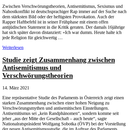
Zwischen Verschwörungstheorien, Antisemitismus, Sexismus und
Nahostkonflikt ist deutschsprachiger Rap immer auf der Suche nach
dem stärksten Bild oder der heftigsten Provokation. Auch der
Rapper Haftbefehl ist in seiner Frühphase mit einem offen
antijüdischen Statement in die Kritik geraten. Der damals 16jährige
hat sich später davon distanziert: «Ich war dumm. Heute halte ich
jede Religion für gleichwertig …
Rapper
Weiterlesen
Haftbefehl
hat
Studie zeigt Zusammenhang zwischen
sich
Antisemitismus und
von
Verschwörungstheorien
Verschwörungstheorien
verabschiedet
14. März 2021
Eine repräsentative Studie des Parlaments in Österreich zeigt einen
starken Zusammenhang zwischen einer hohen Neigung zu
Verschwörungsmythen und antisemitischen Einstellungen.
Antisemitismus sei „kein Randphänomen“, sondern komme seit
jeher „aus der Mitte der Gesellschaft – auch heute“, sagte
Nationalratspräsident Wolfgang Sobotka (ÖVP) bei der Vorstellung
der neuen Antisemitismusstudie, die im Auftrag des Parlaments