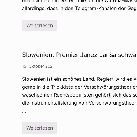
offensichtlich in erster Linie um die Corona-Mass
s
e
r
m
s
b
allerdings, dass in den Telegram-Kanälen der Geg
u
i
e
s
n
i
m
f
R
Weiterlesen
i
o
u
A
t
r
s
b
d
m
s
s
e
a
l
t
m
t
a
i
G
i
n
m
Slowenien: Premier Janez Janša schwa
l
o
d
m
a
n
u
u
n
15. Oktober 2021
b
g
e
C
Slowenien ist ein schönes Land. Regiert wird e
n
o
a
v
gerne in die Trickkiste der Verschwörungstheorien
n
i
V
waschechten Rechtspopulisten gehört sich das so
d
e
-
die Instrumentalisierung von Verschwörungstheor
r
G
s
e
…
c
s
h
e
w
t
Weiterlesen
ö
S
z
r
l
: