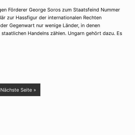
tigen Förderer George Soros zum Staatsfeind Nummer
rdär zur Hassfigur der internationalen Rechten
 der Gegenwart nur wenige Länder, in denen
staatlichen Handelns zählen. Ungarn gehört dazu. Es
a
Nächste Seite
»
u
f
r
u
f