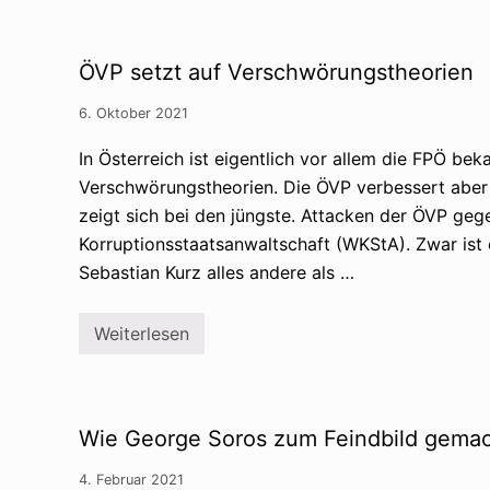
u
o
G
n
w
e
g
e
g
s
n
n
ÖVP setzt auf Verschwörungstheorien
t
i
e
h
e
r
e
n
f
6. Oktober 2021
o
:
a
r
P
b
In Österreich ist eigentlich vor allem die FPÖ be
i
r
u
e
e
l
Verschwörungstheorien. Die ÖVP verbessert aber 
n
m
i
z
zeigt sich bei den jüngste. Attacken der ÖVP geg
i
e
u
e
r
Korruptionsstaatsanwaltschaft (WKStA). Zwar ist 
s
r
e
a
J
Sebastian Kurz alles andere als …
n
m
a
v
m
n
o
e
e
n
Weiterlesen
n
Ö
z
B
?
V
J
e
P
a
t
s
n
r
e
š
u
t
a
g
Wie George Soros zum Feindbild gema
z
s
t
c
a
h
4. Februar 2021