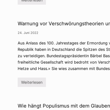
g
U
e
k
a
r
l
a
s
i
M
n
Warnung vor Verschwörungstheorien un
ö
e
c
-
h
K
24. Juni 2022
t
r
e
i
Aus Anlass des 100. Jahrestages der Ermordung 
g
e
e
g
Republik haben in Deutschland die Spitzen des S
r
:
n
zu verteidigen. Bundestagspräsidentin Bärbel Ba
V
r
e
freiheitliche Gesellschaft wird bedroht von Vers
e
r
b
s
Hetze und Hass.» Sie wies zusammen mit Bundes
e
c
l
h
l
w
Weiterlesen
e
W
ö
n
a
r
g
r
u
e
n
n
g
u
g
e
n
s
Wie hängt Populismus mit dem Glaube
n
g
g