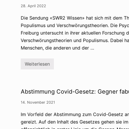
d
v
l
e
o
ä
28. April 2022
n
r
u
«
V
b
Die Sendung «SWR2 Wissen» hat sich mit dem Th
M
e
i
a
r
g
Populismus und Verschwörungstheorien. Die Psyc
i
s
e
n
Freiburg untersucht in ihrer aktuellen Forschu
c
s
s
h
e
Verschwörungstheorien und Populismus. Dabei ha
t
w
h
r
ö
Menschen, die anderen und der …
e
e
r
n
a
u
d
m
n
i
Weiterlesen
»
W
g
e
i
s
S
e
t
c
h
h
h
ä
e
u
n
o
l
Abstimmung Covid-Gesetz: Gegner fabu
g
r
d
t
i
s
P
e
14. November 2021
e
o
n
l
p
u
t
Im Vorfeld der Abstimmung zum Covid-Gesetz am
u
n
e
l
d
n
gereizt. Auf den Inhalt des Gesetzes gehen sie 
i
D
e