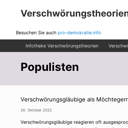
Menu
Zur
Zum
Zur
Verschwörungstheorien
Hauptnavigation
Inhalt
Seitenspalte
springen
springen
springen
Beiträge
Kopfzeile
Besuchen Sie auch
pro-demokratie.info
zu
rechts
Infotheke Verschwörungstheorien
Verschwö
Merkmalen,
Funktionen
Populisten
und
Risiken
konspirationistischen
Denkens
Verschwörungsgläubige als Möchteger
26. Oktober 2022
Verschwörungsgläubige reagieren oft ausgesproch