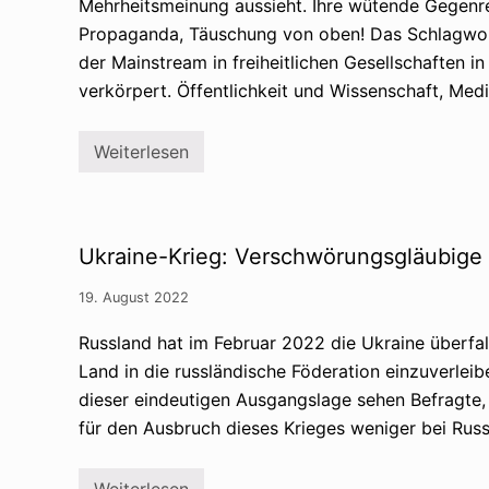
Mehrheitsmeinung aussieht. Ihre wütende Gegenrea
Propaganda, Täuschung von oben! Das Schlagwort 
der Mainstream in freiheitlichen Gesellschaften i
verkörpert. Öffentlichkeit und Wissenschaft, Med
Weiterlesen
V
e
r
s
c
h
Ukraine-Krieg: Verschwörungsgläubige 
w
ö
r
19. August 2022
u
n
Russland hat im Februar 2022 die Ukraine überfal
g
s
Land in die russländische Föderation einzuverlei
g
dieser eindeutigen Ausgangslage sehen Befragte,
l
ä
für den Ausbruch dieses Krieges weniger bei Russ
u
b
i
Weiterlesen