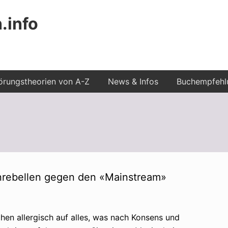
.info
rungstheorien von A-Z
News & Infos
Buchempfehl
nrebellen gegen den «Mainstream»
en allergisch auf alles, was nach Konsens und