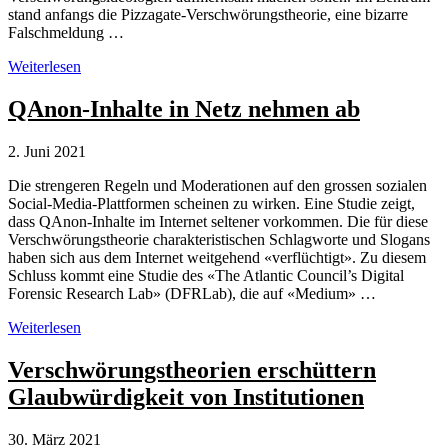
stand anfangs die Pizzagate-Verschwörungstheorie, eine bizarre
Falschmeldung …
QAnon-
Weiterlesen
Sekte
in
QAnon-Inhalte in Netz nehmen ab
Österreich
2. Juni 2021
Die strengeren Regeln und Moderationen auf den grossen sozialen
Social-Media-Plattformen scheinen zu wirken. Eine Studie zeigt,
dass QAnon-Inhalte im Internet seltener vorkommen. Die für diese
Verschwörungstheorie charakteristischen Schlagworte und Slogans
haben sich aus dem Internet weitgehend «verflüchtigt». Zu diesem
Schluss kommt eine Studie des «The Atlantic Council’s Digital
Forensic Research Lab» (DFRLab), die auf «Medium» …
QAnon-
Weiterlesen
Inhalte
in
Verschwörungstheorien erschüttern
Netz
Glaubwürdigkeit von Institutionen
nehmen
ab
30. März 2021