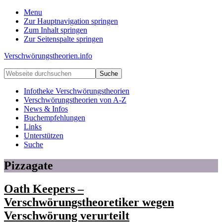
Menu
Zur Hauptnavigation springen
Zum Inhalt springen
Zur Seitenspalte springen
Verschwörungstheorien.info
Beiträge
Webseite
zu
durchsuchen
Merkmalen,
Infotheke Verschwörungstheorien
Funktionen
Verschwörungstheorien von A-Z
und
News & Infos
Risiken
Buchempfehlungen
konspirationistischen
Links
Denkens
Unterstützen
Suche
Pizzagate
Oath Keepers –
Verschwörungstheoretiker wegen
Verschwörung verurteilt