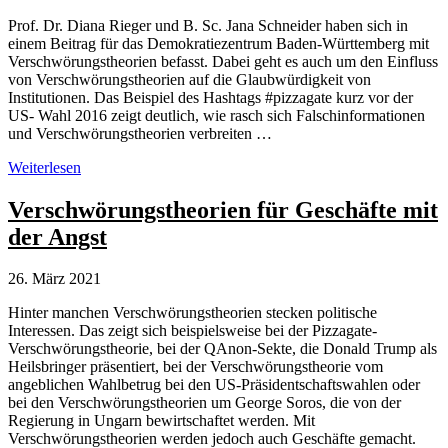
Prof. Dr. Diana Rieger und B. Sc. Jana Schneider haben sich in
einem Beitrag für das Demokratiezentrum Baden-Württemberg mit
Verschwörungstheorien befasst. Dabei geht es auch um den Einfluss
von Verschwörungstheorien auf die Glaubwürdigkeit von
Institutionen. Das Beispiel des Hashtags #pizzagate kurz vor der
US- Wahl 2016 zeigt deutlich, wie rasch sich Falschinformationen
und Verschwörungstheorien verbreiten …
Verschwörungstheorien
Weiterlesen
erschüttern
Glaubwürdigkeit
Verschwörungstheorien für Geschäfte mit
von
der Angst
Institutionen
26. März 2021
Hinter manchen Verschwörungstheorien stecken politische
Interessen. Das zeigt sich beispielsweise bei der Pizzagate-
Verschwörungstheorie, bei der QAnon-Sekte, die Donald Trump als
Heilsbringer präsentiert, bei der Verschwörungstheorie vom
angeblichen Wahlbetrug bei den US-Präsidentschaftswahlen oder
bei den Verschwörungstheorien um George Soros, die von der
Regierung in Ungarn bewirtschaftet werden. Mit
Verschwörungstheorien werden jedoch auch Geschäfte gemacht.