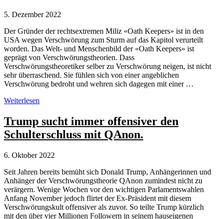
5. Dezember 2022
Der Gründer der rechtsextremen Miliz «Oath Keepers» ist in den
USA wegen Verschwörung zum Sturm auf das Kapitol verurteilt
worden. Das Welt- und Menschenbild der «Oath Keepers» ist
geprägt von Verschwörungstheorien. Dass
Verschwörungstheoretiker selber zu Verschwörung neigen, ist nicht
sehr überraschend. Sie fühlen sich von einer angeblichen
Verschwörung bedroht und wehren sich dagegen mit einer …
Oath
Weiterlesen
Keepers
–
Trump sucht immer offensiver den
Verschwörungstheoretiker
Schulterschluss mit QAnon.
wegen
Verschwörung
verurteilt
6. Oktober 2022
Seit Jahren bereits bemüht sich Donald Trump, Anhängerinnen und
Anhänger der Verschwörungstheorie QAnon zumindest nicht zu
verärgern. Wenige Wochen vor den wichtigen Parlamentswahlen
Anfang November jedoch flirtet der Ex-Präsident mit diesem
Verschwörungskult offensiver als zuvor. So teilte Trump kürzlich
mit den über vier Millionen Followern in seinem hauseigenen