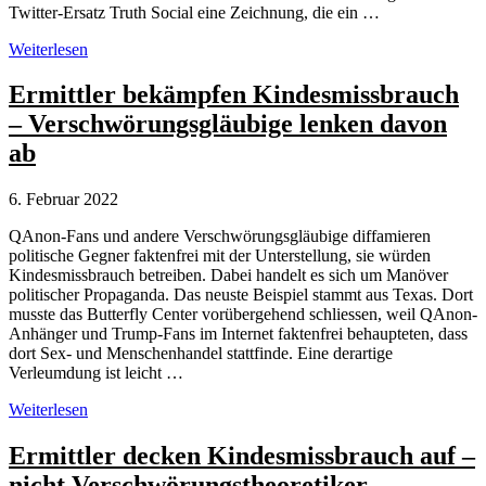
Twitter-Ersatz Truth Social eine Zeichnung, die ein …
Trump
Weiterlesen
sucht
immer
Ermittler bekämpfen Kindesmissbrauch
offensiver
– Verschwörungsgläubige lenken davon
den
Schulterschluss
ab
mit
QAnon.
6. Februar 2022
QAnon-Fans und andere Verschwörungsgläubige diffamieren
politische Gegner faktenfrei mit der Unterstellung, sie würden
Kindesmissbrauch betreiben. Dabei handelt es sich um Manöver
politischer Propaganda. Das neuste Beispiel stammt aus Texas. Dort
musste das Butterfly Center vorübergehend schliessen, weil QAnon-
Anhänger und Trump-Fans im Internet faktenfrei behaupteten, dass
dort Sex- und Menschenhandel stattfinde. Eine derartige
Verleumdung ist leicht …
Ermittler
Weiterlesen
bekämpfen
Kindesmissbrauch
Ermittler decken Kindesmissbrauch auf –
–
nicht Verschwörungstheoretiker