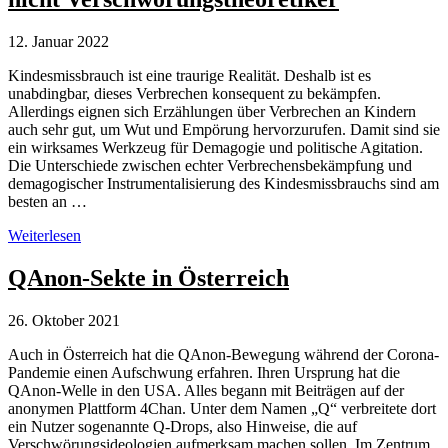
Verschwörungsgläubige
lenken
davon
12. Januar 2022
ab
Kindesmissbrauch ist eine traurige Realität. Deshalb ist es
unabdingbar, dieses Verbrechen konsequent zu bekämpfen.
Allerdings eignen sich Erzählungen über Verbrechen an Kindern
auch sehr gut, um Wut und Empörung hervorzurufen. Damit sind sie
ein wirksames Werkzeug für Demagogie und politische Agitation.
Die Unterschiede zwischen echter Verbrechensbekämpfung und
demagogischer Instrumentalisierung des Kindesmissbrauchs sind am
besten an …
Ermittler
Weiterlesen
decken
Kindesmissbrauch
QAnon-Sekte in Österreich
auf
–
26. Oktober 2021
nicht
Verschwörungstheoretiker
Auch in Österreich hat die QAnon-Bewegung während der Corona-
Pandemie einen Aufschwung erfahren. Ihren Ursprung hat die
QAnon-Welle in den USA. Alles begann mit Beiträgen auf der
anonymen Plattform 4Chan. Unter dem Namen „Q“ verbreitete dort
ein Nutzer sogenannte Q-Drops, also Hinweise, die auf
Verschwörungsideologien aufmerksam machen sollen. Im Zentrum