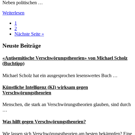
Neben politischen …
Verschwörungstheorien
Weiterlesen
für
Seite
1
Geschäfte
Seite
2
mit
aufrufen
Nächste Seite
»
der
Angst
Seitenspalte
Neuste Beiträge
«Antisemitische Verschwörungstheorien» von Michael Scholz
(Buchtipp)
Michael Scholz hat ein ausgesprochen lesenswertes Buch …
Künstliche Intelligenz (KI) wirksam gegen
Verschwörungstheorien
Menschen, die stark an Verschwörungstheorien glauben, sind durch
…
Was hilft gegen Verschwörungstheorien?
Wie lassen sich Verschwörungstheorien am besten bekämpfen? Eine