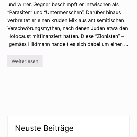
i
und wirrer. Gegner beschimpft er inzwischen als
e
n
“Parasiten” und “Untermenschen”. Darüber hinaus
a
verbreitet er einen kruden Mix aus antisemitischen
l
s
Verschwörungsmythen, nach denen Juden etwa den
G
e
Holocaust mitfinanziert hätten. Diese “Zionisten” –
f
gemäss Hildmann handelt es sich dabei um einen …
a
h
r
f
Weiterlesen
S
ü
t
r
a
d
a
e
t
n
s
R
s
e
c
c
h
h
u
t
t
s
z
s
Seitenspalte
u
t
Neuste Beiträge
n
a
t
a
e