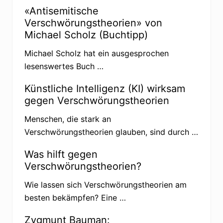
t
r
«Antisemitische
s
Verschwörungstheorien» von
u
c
Michael Scholz (Buchtipp)
h
t
Michael Scholz hat ein ausgesprochen
Ä
u
lesenswertes Buch …
s
s
e
Künstliche Intelligenz (KI) wirksam
r
gegen Verschwörungstheorien
u
n
g
Menschen, die stark an
e
Verschwörungstheorien glauben, sind durch …
n
v
o
Was hilft gegen
n
Verschwörungstheorien?
A
t
t
Wie lassen sich Verschwörungstheorien am
i
besten bekämpfen? Eine …
l
a
H
Zygmunt Bauman:
i