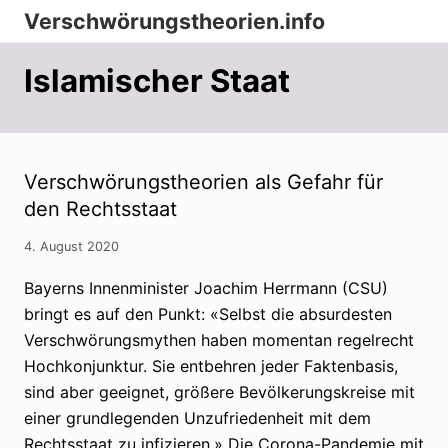
Menu
Zur
Zum
Zur
Verschwörungstheorien.info
Hauptnavigation
Inhalt
Seitenspalte
Beiträge
springen
springen
springen
Islamischer Staat
zu
Merkmalen,
Funktionen
und
Verschwörungstheorien als Gefahr für
den Rechtsstaat
Risiken
konspirationistischen
4. August 2020
Denkens
Bayerns Innenminister Joachim Herrmann (CSU)
bringt es auf den Punkt: «Selbst die absurdesten
Verschwörungsmythen haben momentan regelrecht
Hochkonjunktur. Sie entbehren jeder Faktenbasis,
sind aber geeignet, größere Bevölkerungskreise mit
einer grundlegenden Unzufriedenheit mit dem
Rechtsstaat zu infizieren.» Die Corona-Pandemie mit