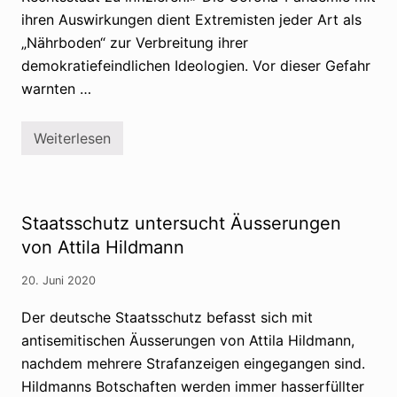
ihren Auswirkungen dient Extremisten jeder Art als
„Nährboden“ zur Verbreitung ihrer
demokratiefeindlichen Ideologien. Vor dieser Gefahr
warnten …
Weiterlesen
V
e
r
s
c
h
Staatsschutz untersucht Äusserungen
w
ö
von Attila Hildmann
r
u
20. Juni 2020
n
g
s
Der deutsche Staatsschutz befasst sich mit
t
antisemitischen Äusserungen von Attila Hildmann,
h
e
nachdem mehrere Strafanzeigen eingegangen sind.
o
r
Hildmanns Botschaften werden immer hasserfüllter