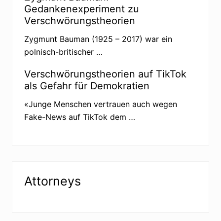
l
Gedankenexperiment zu
d
Verschwörungstheorien
m
a
n
Zygmunt Bauman (1925 – 2017) war ein
n
polnisch-britischer …
Verschwörungstheorien auf TikTok
als Gefahr für Demokratien
«Junge Menschen vertrauen auch wegen
Fake-News auf TikTok dem …
Attorneys