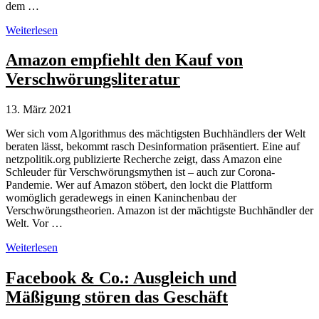
dem …
Carolin
Weiterlesen
Emcke
zur
Amazon empfiehlt den Kauf von
Problematik
Verschwörungsliteratur
von
Facebook,
Google
13. März 2021
&
Co.
Wer sich vom Algorithmus des mächtigsten Buchhändlers der Welt
beraten lässt, bekommt rasch Desinformation präsentiert. Eine auf
netzpolitik.org publizierte Recherche zeigt, dass Amazon eine
Schleuder für Verschwörungsmythen ist – auch zur Corona-
Pandemie. Wer auf Amazon stöbert, den lockt die Plattform
womöglich geradewegs in einen Kaninchenbau der
Verschwörungstheorien. Amazon ist der mächtigste Buchhändler der
Welt. Vor …
Amazon
Weiterlesen
empfiehlt
den
Facebook & Co.: Ausgleich und
Kauf
Mäßigung stören das Geschäft
von
Verschwörungsliteratur