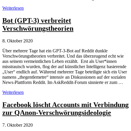
Was
Weiterlesen
tun,
wenn
Bot (GPT-3) verbreitet
Familienmitglieder
Verschwörungstheorien
in
Verschwörungstheorien
versinken?
8. Oktober 2020
Über mehrere Tage hat ein GPT-3-Bot auf Reddit dunkle
Verschwörungstheorien verbreitet. Und das überzeugend echt wie
aus seinem vermeintlichen Leben erzählt. Erst als User*innen
misstrauisch wurden, flog der auf künstlicher Intelligenz basierende
„User“ endlich auf. Während mehrerer Tage beteiligte sich ein User
namens „thegentlemetre“ intensiv an Diskussionen auf der sozialen
News-Plattform Reddit. Im AskReddit-Forum sinnierte er zum …
Bot
Weiterlesen
(GPT-
3)
Facebook löscht Accounts mit Verbindung
verbreitet
zur QAnon-Verschwörungsideologie
Verschwörungstheorien
7. Oktober 2020