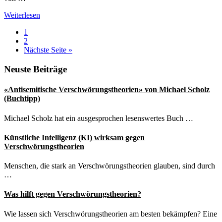
Verschwörungstheorien
Weiterlesen
über
Seite
1
Donald
Seite
2
Trumps
aufrufen
Nächste Seite
»
Corona-
Infektion
Seitenspalte
Neuste Beiträge
«Antisemitische Verschwörungstheorien» von Michael Scholz
(Buchtipp)
Michael Scholz hat ein ausgesprochen lesenswertes Buch …
Künstliche Intelligenz (KI) wirksam gegen
Verschwörungstheorien
Menschen, die stark an Verschwörungstheorien glauben, sind durch
…
Was hilft gegen Verschwörungstheorien?
Wie lassen sich Verschwörungstheorien am besten bekämpfen? Eine