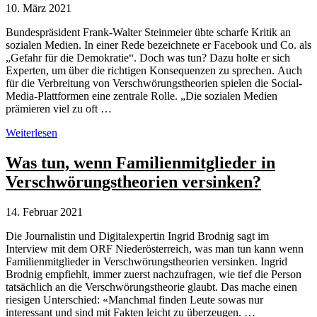
10. März 2021
Bundespräsident Frank-Walter Steinmeier übte scharfe Kritik an
sozialen Medien. In einer Rede bezeichnete er Facebook und Co. als
„Gefahr für die Demokratie“. Doch was tun? Dazu holte er sich
Experten, um über die richtigen Konsequenzen zu sprechen. Auch
für die Verbreitung von Verschwörungstheorien spielen die Social-
Media-Plattformen eine zentrale Rolle. „Die sozialen Medien
prämieren viel zu oft …
Facebook
Weiterlesen
&
Co.:
Was tun, wenn Familienmitglieder in
Ausgleich
Verschwörungstheorien versinken?
und
Mäßigung
stören
14. Februar 2021
das
Geschäft
Die Journalistin und Digitalexpertin Ingrid Brodnig sagt im
Interview mit dem ORF Niederösterreich, was man tun kann wenn
Familienmitglieder in Verschwörungstheorien versinken. Ingrid
Brodnig empfiehlt, immer zuerst nachzufragen, wie tief die Person
tatsächlich an die Verschwörungstheorie glaubt. Das mache einen
riesigen Unterschied: «Manchmal finden Leute sowas nur
interessant und sind mit Fakten leicht zu überzeugen. …