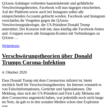
QAnon-Anhänger verbreiten haarsträubende und gefährliche
Verschwörungstheorien. Facebook will nun dagegen einschreiten.
Auf der Plattform sowie auch bei Instagram sollen alle
entsprechenden Accounts gelöscht werden. Facebook und Instagram
verschärfen ihr Vorgehen gegen die QAnon-
Verschwörungsideologie, die US-Präsident Donald Trump
unterstützt. Der Konzern teilt mit, dass künftig alle Facebook-Seiten
und -Gruppen sowie alle Instagram-Konten mit Verbindungen zu
QAnon …
Facebook
Weiterlesen
löscht
Accounts
Verschwörungstheorien über Donald
mit
Trumps Corona-Infektion
Verbindung
zur
QAnon-
4. Oktober 2020
Verschwörungsideologie
Dass Donald Trump mit dem Coronavirus infiziert ist, bietet
reichlich Stoff für Verschwörungstheorien. Im Internet wimmelt es
von Falschinformationen, Gerüchte und Spekulationen. Die
Meldung, dass sich der US-Präsident und First Lady Melania mit
dem Coronavirus angesteckt haben, war jedenfalls noch nicht lange
im Netz, da gab es in den sozialen Medien schon eine Explosion
von …