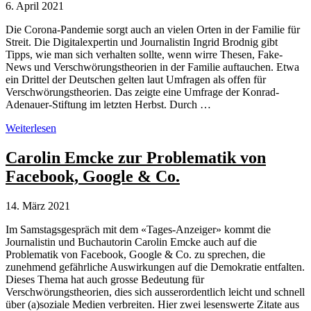
6. April 2021
Die Corona-Pandemie sorgt auch an vielen Orten in der Familie für
Streit. Die Digitalexpertin und Journalistin Ingrid Brodnig gibt
Tipps, wie man sich verhalten sollte, wenn wirre Thesen, Fake-
News und Verschwörungstheorien in der Familie auftauchen. Etwa
ein Drittel der Deutschen gelten laut Umfragen als offen für
Verschwörungstheorien. Das zeigte eine Umfrage der Konrad-
Adenauer-Stiftung im letzten Herbst. Durch …
Verschwörungstheorien
Weiterlesen
in
der
Carolin Emcke zur Problematik von
Familie
Facebook, Google & Co.
–
vier
Tipps
14. März 2021
Im Samstagsgespräch mit dem «Tages-Anzeiger» kommt die
Journalistin und Buchautorin Carolin Emcke auch auf die
Problematik von Facebook, Google & Co. zu sprechen, die
zunehmend gefährliche Auswirkungen auf die Demokratie entfalten.
Dieses Thema hat auch grosse Bedeutung für
Verschwörungstheorien, dies sich ausserordentlich leicht und schnell
über (a)soziale Medien verbreiten. Hier zwei lesenswerte Zitate aus