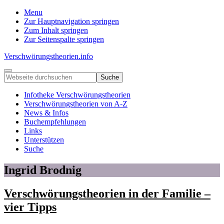
Menu
Zur Hauptnavigation springen
Zum Inhalt springen
Zur Seitenspalte springen
Verschwörungstheorien.info
Beiträge
Menu
Webseite
zu
durchsuchen
Merkmalen,
Infotheke Verschwörungstheorien
Funktionen
Verschwörungstheorien von A-Z
und
News & Infos
Risiken
Buchempfehlungen
konspirationistischen
Links
Denkens
Unterstützen
Suche
Ingrid Brodnig
Verschwörungstheorien in der Familie –
vier Tipps