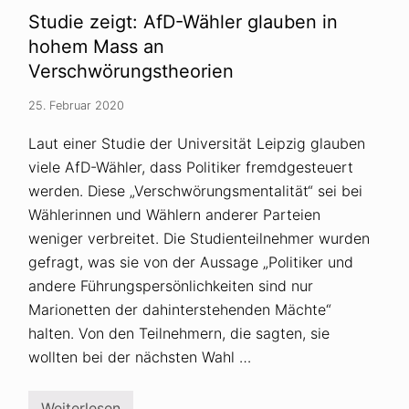
a
Studie zeigt: AfD-Wähler glauben in
-
L
hohem Mass an
e
Verschwörungstheorien
u
g
n
25. Februar 2020
e
r
Laut einer Studie der Universität Leipzig glauben
m
i
viele AfD-Wähler, dass Politiker fremdgesteuert
t
V
werden. Diese „Verschwörungsmentalität“ sei bei
e
Wählerinnen und Wählern anderer Parteien
r
s
weniger verbreitet. Die Studienteilnehmer wurden
c
h
gefragt, was sie von der Aussage „Politiker und
w
andere Führungspersönlichkeiten sind nur
ö
r
Marionetten der dahinterstehenden Mächte“
u
halten. Von den Teilnehmern, die sagten, sie
n
g
wollten bei der nächsten Wahl …
s
t
h
e
Weiterlesen