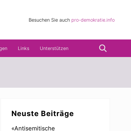
eile
Besuchen Sie auch
pro-demokratie.info
s
gen
Links
Unterstützen
Suche
Seitenspalte
Neuste Beiträge
«Antisemitische