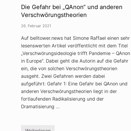
s
Die Gefahr bei „QAnon“ und anderen
u
c
Verschwörungstheorien
h
t
26. Februar 2021
i
m
m
Auf belltower.news hat Simone Raffael einen sehr
e
lesenswerten Artikel veröffentlicht mit dem Titel
r
o
„Verschwörungsideologie trifft Pandemie – QAnon
f
f
in Europe“. Dabei geht die Autorin auf die Gefahr
e
ein, die von solchen Verschwörungstheorien
n
s
ausgeht. Zwei Gefahren werden dabei
i
aufgeführt: Gefahr 1: Eine Gefahr bei QAnon und
v
e
anderen Verschwörungstheorien liegt in der
r
d
fortlaufenden Radikalisierung und der
e
Dramatisierung …
n
S
c
h
u
l
Weiterlesen