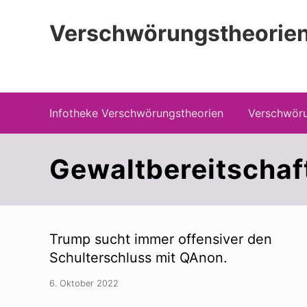
Zur
Zum
Zur
Hauptnavigation
Inhalt
Seitenspalte
Verschwörungstheorien
springen
springen
springen
Beiträge zu Merkmalen, Funktionen und
Infotheke Verschwörungstheorien
Verschwöru
Gewaltbereitschaf
Trump sucht immer offensiver den
Schulterschluss mit QAnon.
6. Oktober 2022