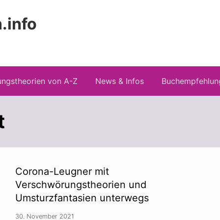
.info
Kopfz
 Risiken konspirationistischen Denkens
recht
ngstheorien von A-Z
News & Infos
Buchempfehlun
t
Corona-Leugner mit
Verschwörungstheorien und
Umsturzfantasien unterwegs
30. November 2021