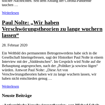
solcher Nachrichten. Seit dem Anfang der Corona-Pandemie
tauchen …
Propagandamedien
Weiterlesen
aus
Russland
Paul Nolte: „Wir haben
fluten
Verschwörungstheorien zu lange wuchern
Westen
mit
lassen“
Corona-
Falschmeldungen
28. Februar 2020
Ein Weltbild des permanenten Betrogenwerdens habe sich in die
Gesellschaft hineingefressen, sagt der Historiker Paul Nolte in einem
Interview mit der „Süddeutschen“. Im Gespräch wird Nolte auf die
Behauptung angesprochen, nach der „Politiker ja sowieso lügen“
würden. Antwort Paul Nolte: „Diese Art von
Verschwörungstheorien haben wir zu lange wuchern lassen, wir
haben nicht entschieden genug …
Paul
Weiterlesen
Nolte:
„Wir
Seitenspalte
Neuste Beiträge
haben
Verschwörungstheorien