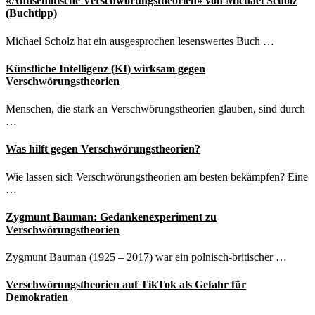
«Antisemitische Verschwörungstheorien» von Michael Scholz
zu
(Buchtipp)
lange
wuchern
Michael Scholz hat ein ausgesprochen lesenswertes Buch …
lassen“
Künstliche Intelligenz (KI) wirksam gegen
Verschwörungstheorien
Menschen, die stark an Verschwörungstheorien glauben, sind durch
…
Was hilft gegen Verschwörungstheorien?
Wie lassen sich Verschwörungstheorien am besten bekämpfen? Eine
…
Zygmunt Bauman: Gedankenexperiment zu
Verschwörungstheorien
Zygmunt Bauman (1925 – 2017) war ein polnisch-britischer …
Verschwörungstheorien auf TikTok als Gefahr für
Demokratien