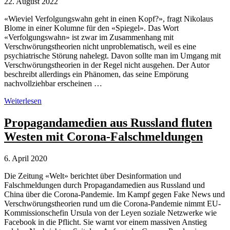
22. August 2022
«Wieviel Verfolgungswahn geht in einen Kopf?», fragt Nikolaus
Blome in einer Kolumne für den «Spiegel». Das Wort
«Verfolgungswahn» ist zwar im Zusammenhang mit
Verschwörungstheorien nicht unproblematisch, weil es eine
psychiatrische Störung nahelegt. Davon sollte man im Umgang mit
Verschwörungstheorien in der Regel nicht ausgehen. Der Autor
beschreibt allerdings ein Phänomen, das seine Empörung
nachvollziehbar erscheinen …
Verschwörungstheorien:
Weiterlesen
«Wieviel
Verfolgungswahn
Propagandamedien aus Russland fluten
geht
Westen mit Corona-Falschmeldungen
in
einen
Kopf?»
6. April 2020
Die Zeitung «Welt» berichtet über Desinformation und
Falschmeldungen durch Propagandamedien aus Russland und
China über die Corona-Pandemie. Im Kampf gegen Fake News und
Verschwörungstheorien rund um die Corona-Pandemie nimmt EU-
Kommissionschefin Ursula von der Leyen soziale Netzwerke wie
Facebook in die Pflicht. Sie warnt vor einem massiven Anstieg