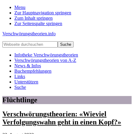
Menu
Zur Hauptnavigation springen
Zum Inhalt springen
Zur Seitenspalte springen
Verschwörungstheorien.info
Beiträge
Webseite
zu
durchsuchen
Merkmalen,
Infotheke Verschwörungstheorien
Funktionen
Verschwörungstheorien von A-Z
und
News & Infos
Risiken
Buchempfehlungen
konspirationistischen
Links
Denkens
Unterstützen
Suche
Flüchtlinge
Verschwörungstheorien: «Wieviel
Verfolgungswahn geht in einen Kopf?»