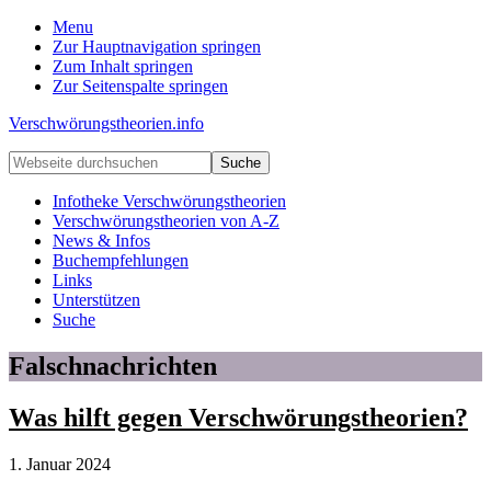
Menu
Zur Hauptnavigation springen
Zum Inhalt springen
Zur Seitenspalte springen
Verschwörungstheorien.info
Beiträge
Webseite
zu
durchsuchen
Merkmalen,
Infotheke Verschwörungstheorien
Funktionen
Verschwörungstheorien von A-Z
und
News & Infos
Risiken
Buchempfehlungen
konspirationistischen
Links
Denkens
Unterstützen
Suche
Falschnachrichten
Was hilft gegen Verschwörungstheorien?
1. Januar 2024