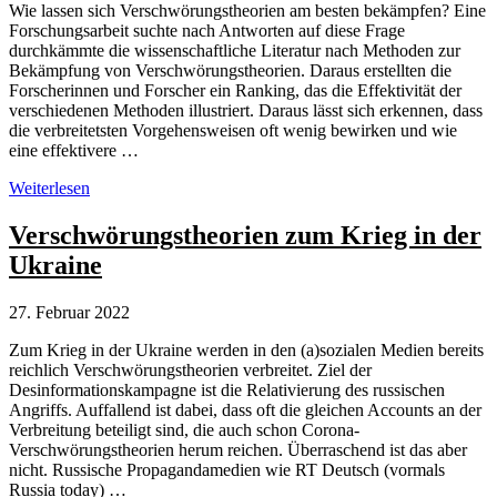
Wie lassen sich Verschwörungstheorien am besten bekämpfen? Eine
Forschungsarbeit suchte nach Antworten auf diese Frage
durchkämmte die wissenschaftliche Literatur nach Methoden zur
Bekämpfung von Verschwörungstheorien. Daraus erstellten die
Forscherinnen und Forscher ein Ranking, das die Effektivität der
verschiedenen Methoden illustriert. Daraus lässt sich erkennen, dass
die verbreitetsten Vorgehensweisen oft wenig bewirken und wie
eine effektivere …
Was
Weiterlesen
hilft
gegen
Verschwörungstheorien zum Krieg in der
Verschwörungstheorien?
Ukraine
27. Februar 2022
Zum Krieg in der Ukraine werden in den (a)sozialen Medien bereits
reichlich Verschwörungstheorien verbreitet. Ziel der
Desinformationskampagne ist die Relativierung des russischen
Angriffs. Auffallend ist dabei, dass oft die gleichen Accounts an der
Verbreitung beteiligt sind, die auch schon Corona-
Verschwörungstheorien herum reichen. Überraschend ist das aber
nicht. Russische Propagandamedien wie RT Deutsch (vormals
Russia today) …