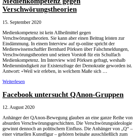
Medienkompetenz gegen
zu
Verschwörungstheorien
Verschwörungstheorien
ein
15. September 2020
Medienkompetenz ist kein Allheilmittel gegen
Verschwörungstheorien. Sie kann aber einen Beitrag leisten zur
Eindämmung. In einem Interview auf rp-online spricht der
Medienwissenschaftler Bernhard Pörksen über Falschmeldungen,
Verschwörungstheorien und seinen Vorstoß für ein Schulfach
Medienkompetenz. Im Interview wird Pörksen gefragt, weshalb
Medienmündigkeit zur Existenzfrage der Demokratie geworden ist.
Antwort: «Weil wir erleben, in welchem Maße sich …
Medienkompetenz
Weiterlesen
gegen
Verschwörungstheorien
Facebook untersucht QAnon-Gruppen
12. August 2020
Anhänger der QAnon-Bewegung glauben an eine ganze Reihe von
absurden Verschwörungsgeschichten. Die Verschwörungsideologie
gewinnt dennoch an politischem Einfluss. Die Anhänger von „Q“ –
einer virtuellen Kunstfigur – gehören beinahe ausschließlich zum