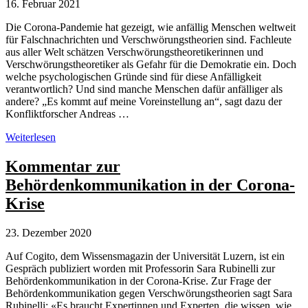
Digitalgiganten
16. Februar 2021
Die Corona-Pandemie hat gezeigt, wie anfällig Menschen weltweit
für Falschnachrichten und Verschwörungstheorien sind. Fachleute
aus aller Welt schätzen Verschwörungstheoretikerinnen und
Verschwörungstheoretiker als Gefahr für die Demokratie ein. Doch
welche psychologischen Gründe sind für diese Anfälligkeit
verantwortlich? Und sind manche Menschen dafür anfälliger als
andere? „Es kommt auf meine Voreinstellung an“, sagt dazu der
Konfliktforscher Andreas …
Warum
Weiterlesen
glauben
Menschen
Kommentar zur
an
Behördenkommunikation in der Corona-
Verschwörungstheorien?
Krise
23. Dezember 2020
Auf Cogito, dem Wissensmagazin der Universität Luzern, ist ein
Gespräch publiziert worden mit Professorin Sara Rubinelli zur
Behördenkommunikation in der Corona-Krise. Zur Frage der
Behördenkommunikation gegen Verschwörungstheorien sagt Sara
Rubinelli: «Es braucht Expertinnen und Experten, die wissen, wie