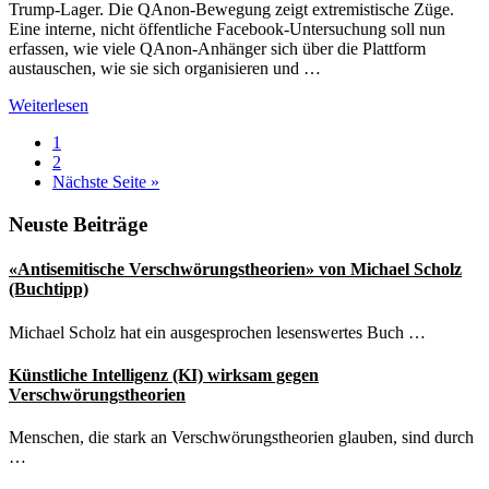
Trump-Lager. Die QAnon-Bewegung zeigt extremistische Züge.
Eine interne, nicht öffentliche Facebook-Untersuchung soll nun
erfassen, wie viele QAnon-Anhänger sich über die Plattform
austauschen, wie sie sich organisieren und …
Facebook
Weiterlesen
untersucht
Seite
1
QAnon-
Seite
2
Gruppen
aufrufen
Nächste Seite
»
Seitenspalte
Neuste Beiträge
«Antisemitische Verschwörungstheorien» von Michael Scholz
(Buchtipp)
Michael Scholz hat ein ausgesprochen lesenswertes Buch …
Künstliche Intelligenz (KI) wirksam gegen
Verschwörungstheorien
Menschen, die stark an Verschwörungstheorien glauben, sind durch
…