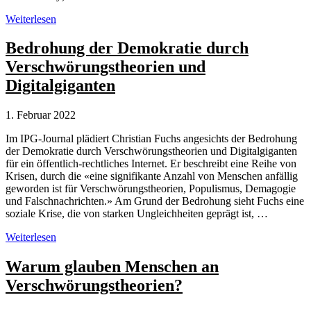
Verschwörungstheorien
Weiterlesen
zum
Krieg
Bedrohung der Demokratie durch
in
Verschwörungstheorien und
der
Ukraine
Digitalgiganten
1. Februar 2022
Im IPG-Journal plädiert Christian Fuchs angesichts der Bedrohung
der Demokratie durch Verschwörungstheorien und Digitalgiganten
für ein öffentlich-rechtliches Internet. Er beschreibt eine Reihe von
Krisen, durch die «eine signifikante Anzahl von Menschen anfällig
geworden ist für Verschwörungstheorien, Populismus, Demagogie
und Falschnachrichten.» Am Grund der Bedrohung sieht Fuchs eine
soziale Krise, die von starken Ungleichheiten geprägt ist, …
Bedrohung
Weiterlesen
der
Demokratie
Warum glauben Menschen an
durch
Verschwörungstheorien?
Verschwörungstheorien
und