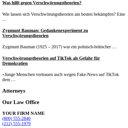
Was hilft gegen Verschwörungstheorien?
Wie lassen sich Verschwörungstheorien am besten bekämpfen? Eine
…
Zygmunt Bauman: Gedankenexperiment zu
Verschwörungstheorien
Zygmunt Bauman (1925 – 2017) war ein polnisch-britischer …
Verschwörungstheorien auf TikTok als Gefahr für
Demokratien
«Junge Menschen vertrauen auch wegen Fake-News auf TikTok
dem …
Attorneys
Site
Our Law Office
Footer
YOUR FIRM NAME
(800) 555-2840
(212) 555-1979