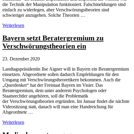
die Technik der Manipulation funktioniert. Falschmeldungen sind
einfach zu widerlegen, aber Verschwörungstheorien sind
schwieriger anzugehen. Solche Theorien …
Kommentar
Weiterlesen
zur
Behördenkommunikation
Bayern setzt Beratergremium zu
in
Verschwörungstheorien ein
der
Corona-
Krise
23. Dezember 2020
Landtagspräsidentin Ilse Aigner will in Bayern ein Beratergremium
einsetzen. Abgeordnete sollen dadurch Empfehlungen für den
Umgang mit Verschwörungstheoretikern bekommen. Auch die
„Querdenker“ hat der Freistaat Bayern im Visier. Das
Beratergremium, dem unter anderem Psychologen oder
Staatsrechtler angehören, soll die Problematik
der Verschwörungstheorien ergründen. Im Januar findet die nächste
Videositzung statt, danach will man eine Handreichung für
Abgeordnete …
Bayern
Weiterlesen
setzt
Beratergremium