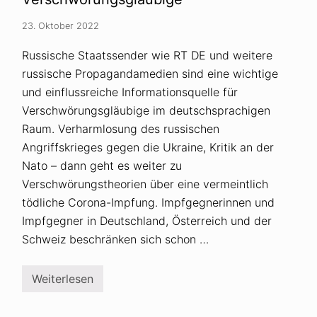
i
k
23. Oktober 2022
a
n
Russische Staatssender wie RT DE und weitere
e
r
russische Propagandamedien sind eine wichtige
r
a
und einflussreiche Informationsquelle für
d
Verschwörungsgläubige im deutschsprachigen
i
k
Raum. Verharmlosung des russischen
a
l
Angriffskrieges gegen die Ukraine, Kritik an der
i
Nato – dann geht es weiter zu
s
i
Verschwörungstheorien über eine vermeintlich
e
tödliche Corona-Impfung. Impfgegnerinnen und
r
e
Impfgegner in Deutschland, Österreich und der
n
s
Schweiz beschränken sich schon …
i
c
h
Weiterlesen
ü
R
b
u
e
s
r