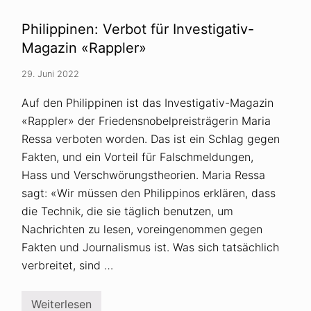
s
V
l
e
a
Philippinen: Verbot für Investigativ-
r
n
s
d
Magazin «Rappler»
c
s
h
E
29. Juni 2022
w
i
ö
n
r
f
Auf den Philippinen ist das Investigativ-Magazin
u
l
«Rappler» der Friedensnobelpreisträgerin Maria
n
u
g
s
Ressa verboten worden. Das ist ein Schlag gegen
s
s
i
a
Fakten, und ein Vorteil für Falschmeldungen,
d
u
Hass und Verschwörungstheorien. Maria Ressa
e
f
o
d
sagt: «Wir müssen den Philippinos erklären, dass
l
e
o
die Technik, die sie täglich benutzen, um
u
g
t
Nachrichten zu lesen, voreingenommen gegen
i
s
e
c
Fakten und Journalismus ist. Was sich tatsächlich
n
h
verbreitet, sind …
s
p
r
a
Weiterlesen
P