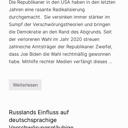
Die Republikaner in den USA haben in den letzten
Jahren eine rasante Radikalisierung
durchgemacht. Sie versinken immer stärker im
Sumpf der Verschwörungstheorien und bringen
die Demokratie an den Rand des Abgrunds. Seit
der verlorenen Wahl im Jahr 2020 streuen
zahlreiche Amtsträger der Republikaner Zweifel,
dass Joe Biden die Wahl rechtmäßig gewonnen
habe. Mithilfe rechter Medien verfängt dieses …
Weiterlesen
U
S
A
:
R
e
Russlands Einfluss auf
p
u
deutschsprachige
b
Verschwörungsgläubige
l