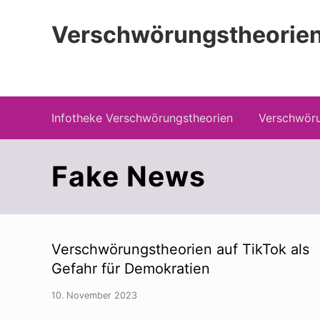
Zur
Zum
Zur
Hauptnavigation
Inhalt
Seitenspalte
Verschwörungstheorien
springen
springen
springen
Beiträge zu Merkmalen, Funktionen und
Infotheke Verschwörungstheorien
Verschwöru
Fake News
Verschwörungstheorien auf TikTok als
Gefahr für Demokratien
10. November 2023