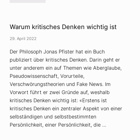
c
h
h
i
i
l
g
i
e
p
V
Warum kritisches Denken wichtig ist
p
e
i
r
n
29. April 2022
s
e
c
n
h
Der Philosoph Jonas Pfister hat ein Buch
:
w
V
publiziert über kritisches Denken. Darin geht er
ö
e
r
unter anderem ein auf Themen wie Aberglaube,
r
u
b
n
Pseudowissenschaft, Vorurteile,
o
g
t
Verschwörungstheorien und Fake News. Im
s
f
g
Vorwort führt er zwei Gründe auf, weshalb
ü
l
r
ä
kritisches Denken wichtig ist: «Erstens ist
I
u
kritisches Denken ein zentraler Aspekt von einer
n
b
v
i
selbständigen und selbstbestimmten
e
g
s
Persönlichkeit, einer Persönlichkeit, die …
e
t
i
g