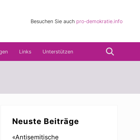
eile
Besuchen Sie auch
pro-demokratie.info
s
gen
Links
Unterstützen
Suche
Seitenspalte
Neuste Beiträge
«Antisemitische