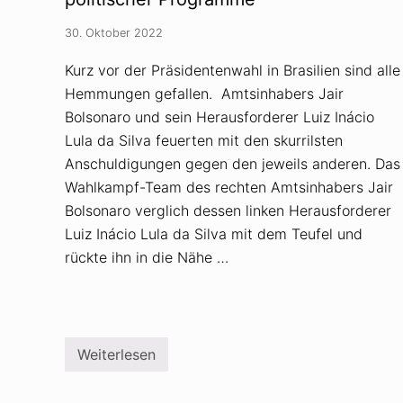
n
g
30. Oktober 2022
s
t
Kurz vor der Präsidentenwahl in Brasilien sind alle
h
e
Hemmungen gefallen. Amtsinhabers Jair
o
r
Bolsonaro und sein Herausforderer Luiz Inácio
i
Lula da Silva feuerten mit den skurrilsten
e
n
Anschuldigungen gegen den jeweils anderen. Das
a
u
Wahlkampf-Team des rechten Amtsinhabers Jair
f
Bolsonaro verglich dessen linken Herausforderer
T
i
Luiz Inácio Lula da Silva mit dem Teufel und
k
rückte ihn in die Nähe …
T
o
k
a
l
s
G
Weiterlesen
e
W
f
a
a
h
h