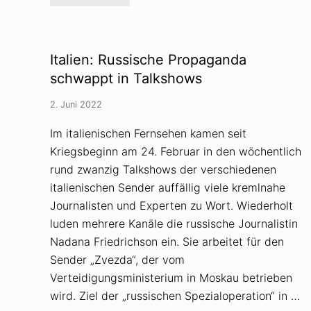
c
o
h
h
w
l
ö
f
r
ü
u
Italien: Russische Propaganda
h
n
l
schwappt in Talkshows
g
t
s
a
t
2. Juni 2022
g
h
e
e
L
Im italienischen Fernsehen kamen seit
o
u
r
Kriegsbeginn am 24. Februar in den wöchentlich
z
i
e
e
rund zwanzig Talkshows der verschiedenen
r
n
n
italienischen Sender auffällig viele kremlnahe
s
a
t
Journalisten und Experten zu Wort. Wiederholt
b
a
g
t
luden mehrere Kanäle die russische Journalistin
e
t
Nadana Friedrichson ein. Sie arbeitet für den
s
p
a
o
Sender „Zvezda“, der vom
g
l
t
Verteidigungsministerium in Moskau betrieben
i
–
t
wird. Ziel der „russischen Spezialoperation“ in …
w
i
e