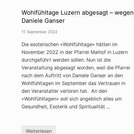
l
r
k
f
a
Wohlfühltage Luzern abgesagt – wegen
ü
m
r
p
Daniele Ganser
D
f
e
B
11. September 2022
m
r
o
a
k
s
Die esoterischen «Wohlfühltage» hätten im
r
i
November 2022 in der Pfarrei Maihof in Luzern
a
l
t
i
durchgeführt werden sollen. Nun ist die
i
e
e
n
Veranstaltung abgesagt worden, weil die Pfarrei
n
:
nach dem Auftritt von Daniele Ganser an den
L
ü
Wohlfühltagen im September das Vertrauen in
g
den Veranstalter verloren hat. An den
e
n
«Wohlfühltagen» soll sich angeblich alles um
u
n
Gesundheit, Esoterik und Spiritualität …
d
V
e
r
s
Weiterlesen
W