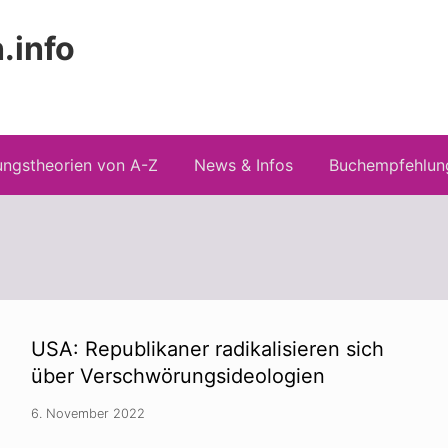
.info
Kopfz
 Risiken konspirationistischen Denkens
recht
ngstheorien von A-Z
News & Infos
Buchempfehlun
USA: Republikaner radikalisieren sich
über Verschwörungsideologien
6. November 2022