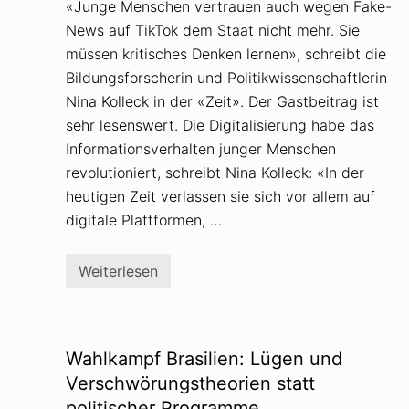
«Junge Menschen vertrauen auch wegen Fake-
News auf TikTok dem Staat nicht mehr. Sie
müssen kritisches Denken lernen», schreibt die
Bildungsforscherin und Politikwissenschaftlerin
Nina Kolleck in der «Zeit». Der Gastbeitrag ist
sehr lesenswert. Die Digitalisierung habe das
Informationsverhalten junger Menschen
revolutioniert, schreibt Nina Kolleck: «In der
heutigen Zeit verlassen sie sich vor allem auf
digitale Plattformen, …
Weiterlesen
V
e
r
s
c
h
Wahlkampf Brasilien: Lügen und
w
ö
Verschwörungstheorien statt
r
politischer Programme
u