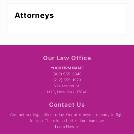
Attorneys
Site
Our Law Office
Footer
YOUR FIRM NAME
(800) 555-2840
(212) 555-1979
524 Market St.
NYC, New York 07840
Contact Us
Contact our legal office today. Our attorneys are ready to fight
for you. There is no better time than now.
Learn How →