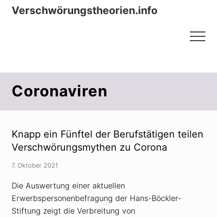
Menu
Zum
Zur
Verschwörungstheorien.info
Inhalt
Seitenspalte
Beiträge zu Merkmalen, Funktionen
springen
springen
Menu
und Risiken konspirationistischen
Denkens
Coronaviren
Knapp ein Fünftel der Berufstätigen teilen
Verschwörungsmythen zu Corona
7. Oktober 2021
Die Auswertung einer aktuellen
Erwerbspersonenbefragung der Hans-Böckler-
Stiftung zeigt die Verbreitung von