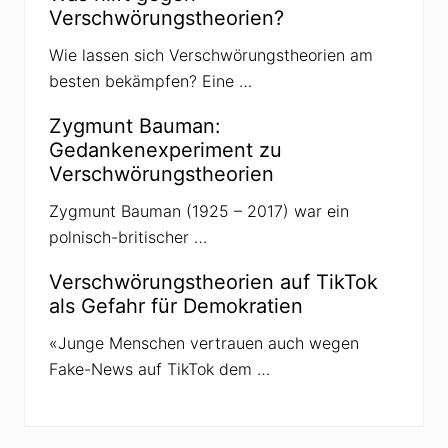
o
Verschwörungstheorien?
r
m
a
Wie lassen sich Verschwörungstheorien am
t
besten bekämpfen? Eine …
i
o
n
Zygmunt Bauman:
e
n
Gedankenexperiment zu
Verschwörungstheorien
Zygmunt Bauman (1925 – 2017) war ein
polnisch-britischer …
Verschwörungstheorien auf TikTok
als Gefahr für Demokratien
«Junge Menschen vertrauen auch wegen
Fake-News auf TikTok dem …