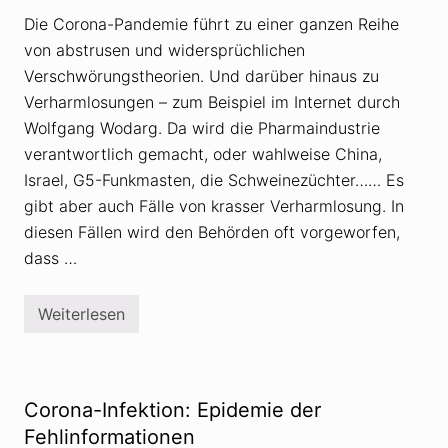
s
g
c
s
Die Corona-Pandemie führt zu einer ganzen Reihe
h
t
w
von abstrusen und widersprüchlichen
h
ö
e
Verschwörungstheorien. Und darüber hinaus zu
r
o
u
r
Verharmlosungen – zum Beispiel im Internet durch
n
i
Wolfgang Wodarg. Da wird die Pharmaindustrie
g
e
s
w
verantwortlich gemacht, oder wahlweise China,
m
i
y
Israel, G5-Funkmasten, die Schweinezüchter…… Es
d
t
e
gibt aber auch Fälle von krasser Verharmlosung. In
h
r
e
l
diesen Fällen wird den Behörden oft vorgeworfen,
n
e
z
dass …
g
u
t
C
:
o
C
Weiterlesen
C
r
o
o
o
r
r
n
o
o
a
n
n
a
a
-
Corona-Infektion: Epidemie der
-
P
P
Fehlinformationen
a