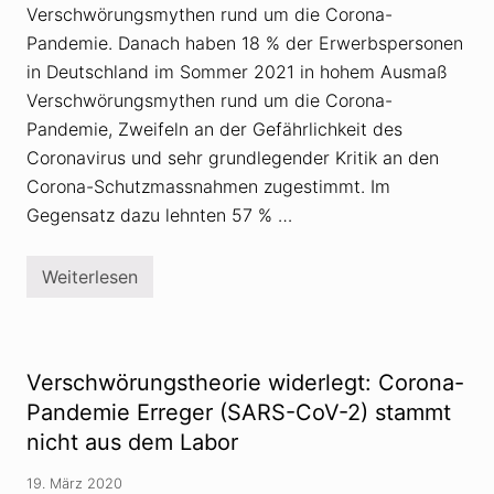
Verschwörungsmythen rund um die Corona-
Pandemie. Danach haben 18 % der Erwerbspersonen
in Deutschland im Sommer 2021 in hohem Ausmaß
Verschwörungsmythen rund um die Corona-
Pandemie, Zweifeln an der Gefährlichkeit des
Coronavirus und sehr grundlegender Kritik an den
Corona-Schutzmassnahmen zugestimmt. Im
Gegensatz dazu lehnten 57 % …
Weiterlesen
K
n
a
p
p
e
Verschwörungstheorie widerlegt: Corona-
i
n
Pandemie Erreger (SARS-CoV-2) stammt
F
nicht aus dem Labor
ü
n
f
19. März 2020