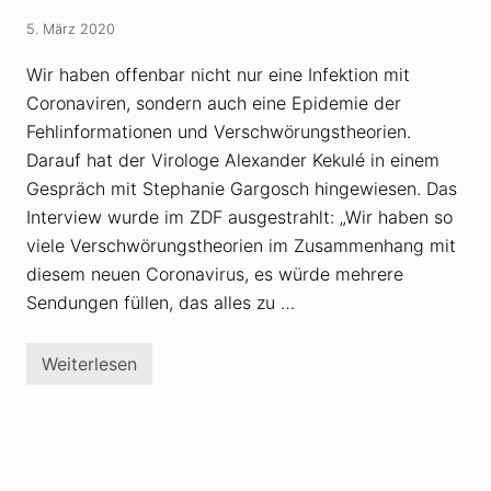
a
n
n
d
5. März 2020
d
e
e
m
m
Wir haben offenbar nicht nur eine Infektion mit
i
i
e
Coronaviren, sondern auch eine Epidemie der
e
E
:
r
Fehlinformationen und Verschwörungstheorien.
R
r
e
Darauf hat der Virologe Alexander Kekulé in einem
e
a
g
Gespräch mit Stephanie Gargosch hingewiesen. Das
l
e
i
r
Interview wurde im ZDF ausgestrahlt: „Wir haben so
t
(
viele Verschwörungstheorien im Zusammenhang mit
ä
S
t
A
diesem neuen Coronavirus, es würde mehrere
s
R
c
Sendungen füllen, das alles zu …
S
h
-
e
C
c
o
Weiterlesen
k
C
V
f
o
-
ü
r
2
r
o
)
V
n
s
e
a
t
r
-
a