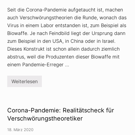
t
e
Seit die Corona-Pandemie aufgetaucht ist, machen
l
d
auch Verschwörungstheorien die Runde, wonach das
e
r
Virus in einem Labor entstanden ist, zum Beispiel als
B
Biowaffe. Je nach Feindbild liegt der Ursprung dann
e
r
zum Beispiel in den USA, in China oder in Israel.
u
f
Dieses Konstrukt ist schon allein dadurch ziemlich
s
abstrus, weil die Produzenten dieser Biowaffe mit
t
ä
einem Pandemie-Erreger …
t
i
g
Weiterlesen
e
V
n
e
t
r
e
s
i
c
l
h
Corona-Pandemie: Realitätscheck für
e
w
n
ö
Verschwörungstheoretiker
V
r
e
u
18. März 2020
r
n