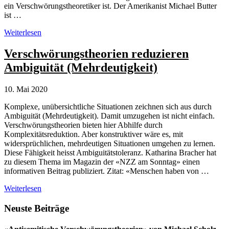
ein Verschwörungstheoretiker ist. Der Amerikanist Michael Butter
ist …
Ist
Weiterlesen
Daniele
Ganser
Verschwörungstheorien reduzieren
ein
Ambiguität (Mehrdeutigkeit)
Verschwörungstheoretiker?
10. Mai 2020
Komplexe, unübersichtliche Situationen zeichnen sich aus durch
Ambiguität (Mehrdeutigkeit). Damit umzugehen ist nicht einfach.
Verschwörungstheorien bieten hier Abhilfe durch
Komplexitätsreduktion. Aber konstruktiver wäre es, mit
widersprüchlichen, mehrdeutigen Situationen umgehen zu lernen.
Diese Fähigkeit heisst Ambiguitätstoleranz. Katharina Bracher hat
zu diesem Thema im Magazin der «NZZ am Sonntag» einen
informativen Beitrag publiziert. Zitat: «Menschen haben von …
Verschwörungstheorien
Weiterlesen
reduzieren
Ambiguität
Seitenspalte
Neuste Beiträge
(Mehrdeutigkeit)