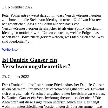
14. November 2022
Peter Pomerantsev weist darauf hin, dass Verschwörungstheorien
zunehmend in die Stelle von Ideologien treten. Und Ivan Krastev
hat geschrieben, dass eine Politik auf der Basis von
Verschwörungstheorien gefährlicher ist als eine Politik, die durch
Ideologien motiviert wird. Um zu verstehen, welche Folgen das
haben kann, sollte zuerst geklärt werden, was Ideologien sind. Was
sind Ideologien? …
Verschwörungstheorien
Weiterlesen
ersetzen
Ideologien
Ist Daniele Ganser ein
–
Verschwörungstheoretiker?
mit
welchen
politischen
25. Oktober 2022
Folgen?
Der «Truther» und selbsternannte Friedensforscher Daniele Ganser
ist ein Stern am Firmament der Verschwörungstheoretiker. Er wehrt
sich energisch, als Verschwörungstheoretiker bezeichnet zu werden.
Ist Daniele Ganser ein Verschwörungstheoretiker oder nicht? Die
Antworten auf diese Frage fallen unterschiedlich aus. Das hängt
wohl mit unterschiedlichen Vorstellungen darüber zusammen, was