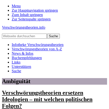
Menu
Zur Hauptnavigation springen
Zum Inhalt springen
Zur Seitenspalte springen
Verschwörungstheorien.info
Beiträge
Webseite
zu
durchsuchen
Merkmalen,
Infotheke Verschwörungstheorien
Funktionen
Verschwörungstheorien von A-Z
und
News & Infos
Risiken
Buchempfehlungen
konspirationistischen
Links
Denkens
Unterstützen
Suche
Ambiguität
Verschwörungstheorien ersetzen
Ideologien – mit welchen politischen
Folgen?