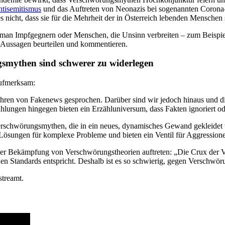
tisemitismus
und das Auftreten von Neonazis bei sogenannten Corona-
s nicht, dass sie für die Mehrheit der in Österreich lebenden Menschen
ob man Impfgegnern oder Menschen, die Unsinn verbreiten – zum Beispi
e Aussagen beurteilen und kommentieren.
smythen sind schwerer zu widerlegen
aufmerksam:
fahren von Fakenews gesprochen. Darüber sind wir jedoch hinaus und
lungen hingegen bieten ein Erzähluniversum, dass Fakten ignoriert ode
Verschwörungsmythen, die in ein neues, dynamisches Gewand gekleide
Lösungen für komplexe Probleme und bieten ein Ventil für Aggression
 der Bekämpfung von Verschwörungstheorien auftreten: „Die Crux der Ve
hen Standards entspricht. Deshalb ist es so schwierig, gegen Verschwö
treamt.