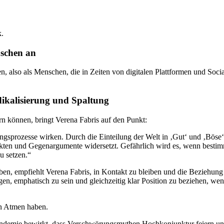
k.
nschen an
, also als Menschen, die in Zeiten von digitalen Plattformen und Social
ikalisierung und Spaltung
n können, bringt Verena Fabris auf den Punkt:
ngsprozesse wirken. Durch die Einteilung der Welt in ‚Gut‘ und ‚Böse
 Fakten und Gegenargumente widersetzt. Gefährlich wird es, wenn best
u setzen.“
mpfiehlt Verena Fabris, in Kontakt zu bleiben und die Beziehung aufr
en, emphatisch zu sein und gleichzeitig klar Position zu beziehen, wenn
n Atmen haben.
demie bewirkt, dass Verschwörungsmythen Hochkonjunktur feiern und 