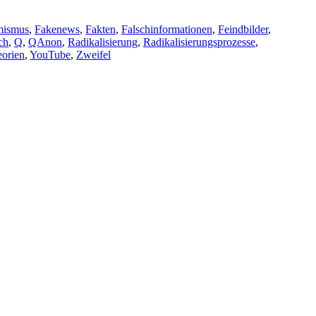
mismus
,
Fakenews
,
Fakten
,
Falschinformationen
,
Feindbilder
,
ch
,
Q
,
QAnon
,
Radikalisierung
,
Radikalisierungsprozesse
,
orien
,
YouTube
,
Zweifel