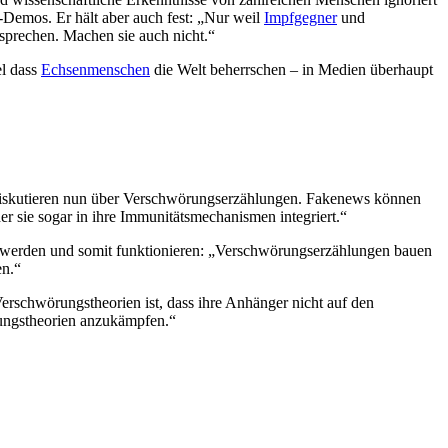
Demos. Er hält aber auch fest: „Nur weil
Impfgegner
und
 sprechen. Machen sie auch nicht.“
el dass
Echsenmenschen
die Welt beherrschen – in Medien überhaupt
 diskutieren nun über Verschwörungserzählungen. Fakenews können
r sie sogar in ihre Immunitätsmechanismen integriert.“
t werden und somit funktionieren: „Verschwörungserzählungen bauen
en.“
rschwörungstheorien ist, dass ihre Anhänger nicht auf den
rungstheorien anzukämpfen.“