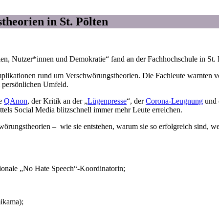
eorien in St. Pölten
n, Nutzer*innen und Demokratie“ fand an der Fachhochschule in St. P
 Implikationen rund um Verschwörungstheorien. Die Fachleute warnten 
 persönlichen Umfeld.
ie
QAnon
, der Kritik an der „
Lügenpresse
“, der
Corona-Leugnung
und 
tels Social Media blitzschnell immer mehr Leute erreichen.
gstheorien – wie sie entstehen, warum sie so erfolgreich sind, wer 
ationale „No Hate Speech“-Koordinatorin;
ikama);