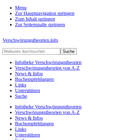
Menu
Zur Hauptnavigation springen
Zum Inhalt springen
Zur Seitenspalte springen
Kopfzeile
Verschwörungstheorien.info
rechts
Beiträge
Webseite
zu
durchsuchen
Merkmalen,
Infotheke Verschwörungstheorien
Funktionen
Verschwörungstheorien von A-Z
und
News & Infos
Risiken
Buchempfehlungen
konspirationistischen
Links
Denkens
Unterstützen
Suche
Infotheke Verschwörungstheorien
Verschwörungstheorien von A-Z
News & Infos
Buchempfehlungen
Links
Unterstützen