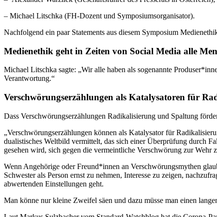
– Michael Litschka (FH-Dozent und Symposiumsorganisator).
Nachfolgend ein paar Statements aus diesem Symposium Medienethi
Medienethik geht in Zeiten von Social Media alle Me
Michael Litschka sagte: „Wir alle haben als sogenannte Produser*innen
Verantwortung.“
Verschwörungserzählungen als Katalysatoren für Rad
Dass Verschwörungserzählungen Radikalisierung und Spaltung förder
„Verschwörungserzählungen können als Katalysator für Radikalisieru
dualistisches Weltbild vermittelt, das sich einer Überprüfung durch
gesehen wird, sich gegen die vermeintliche Verschwörung zur Wehr z
Wenn Angehörige oder Freund*innen an Verschwörungsmythen glauben, e
Schwester als Person ernst zu nehmen, Interesse zu zeigen, nachzufrag
abwertenden Einstellungen geht.
Man könne nur kleine Zweifel säen und dazu müsse man einen lange
Laut Markus Sulzbacher vom Standard-Watchblog hat die Corona-Pan