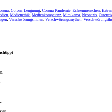
orona
,
Corona-Leugnung
,
Corona-Pandemie
,
Echsenmenschen
,
Extre
dien
,
Medienethik
,
Medienkompetenz
,
Mimikama
,
Neonazis
,
Österrei
ngen
,
Verschwörungsmthen
,
Verschwörungsmythen
,
Verschwörungsthe
uchtipp)
en
…
 …
rien