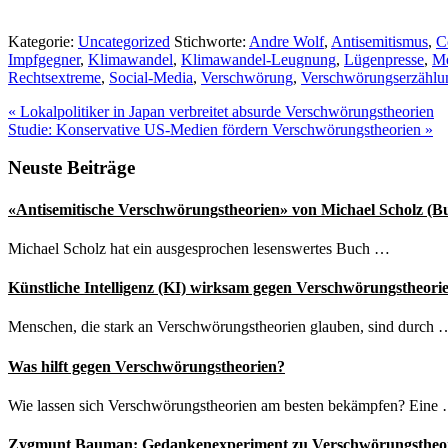
Kategorie:
Uncategorized
Stichworte:
Andre Wolf
,
Antisemitismus
,
C
Impfgegner
,
Klimawandel
,
Klimawandel-Leugnung
,
Lügenpresse
,
Me
Rechtsextreme
,
Social-Media
,
Verschwörung
,
Verschwörungserzählu
Vorheriger
«
Lokalpolitiker in Japan verbreitet absurde Verschwörungstheorien
Beitrag:
Nächster
Studie: Konservative US-Medien fördern Verschwörungstheorien
»
Beitrag:
Seitenspalte
Neuste Beiträge
«Antisemitische Verschwörungstheorien» von Michael Scholz (B
Michael Scholz hat ein ausgesprochen lesenswertes Buch …
Künstliche Intelligenz (KI) wirksam gegen Verschwörungstheori
Menschen, die stark an Verschwörungstheorien glauben, sind durch 
Was hilft gegen Verschwörungstheorien?
Wie lassen sich Verschwörungstheorien am besten bekämpfen? Eine
Zygmunt Bauman: Gedankenexperiment zu Verschwörungstheo