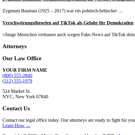
Zygmunt Bauman (1925 – 2017) war ein polnisch-britischer …
Verschwörungstheorien auf TikTok als Gefahr für Demokratien
«Junge Menschen vertrauen auch wegen Fake-News auf TikTok de
Attorneys
Site
Our Law Office
Footer
YOUR FIRM NAME
(800) 555-2840
(212) 555-1979
524 Market St.
NYC, New York 07840
Contact Us
Contact our legal office today. Our attorneys are ready to fight for yo
Learn How →