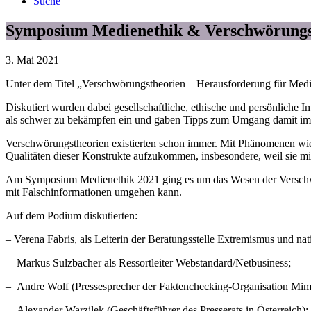
Suche
Symposium Medienethik & Verschwörungsth
3. Mai 2021
Unter dem Titel „Verschwörungstheorien – Herausforderung für Medie
Diskutiert wurden dabei gesellschaftliche, ethische und persönliche
als schwer zu bekämpfen ein und gaben Tipps zum Umgang damit im
Verschwörungstheorien existierten schon immer. Mit Phänomenen w
Qualitäten dieser Konstrukte aufzukommen, insbesondere, weil sie mit
Am Symposium Medienethik 2021 ging es um das Wesen der Verschwörun
mit Falschinformationen umgehen kann.
Auf dem Podium diskutierten:
– Verena Fabris, als Leiterin der Beratungsstelle Extremismus und n
– Markus Sulzbacher als Ressortleiter Webstandard/Netbusiness;
– Andre Wolf (Pressesprecher der Faktenchecking-Organisation Mim
– Alexander Warzilek (Geschäftsführer des Presserats in Österreich);