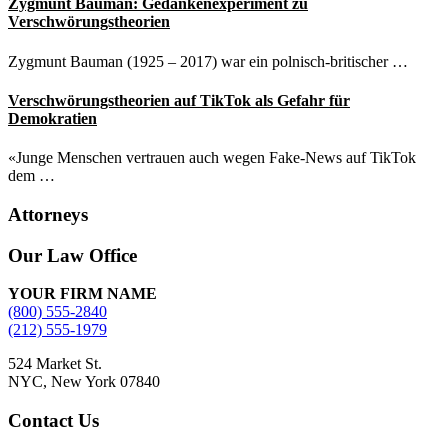
Zygmunt Bauman: Gedankenexperiment zu
Verschwörungstheorien
Zygmunt Bauman (1925 – 2017) war ein polnisch-britischer …
Verschwörungstheorien auf TikTok als Gefahr für
Demokratien
«Junge Menschen vertrauen auch wegen Fake-News auf TikTok
dem …
Attorneys
Site
Our Law Office
Footer
YOUR FIRM NAME
(800) 555-2840
(212) 555-1979
524 Market St.
NYC, New York 07840
Contact Us