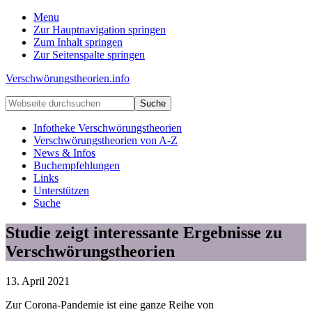
Menu
Zur Hauptnavigation springen
Zum Inhalt springen
Zur Seitenspalte springen
Verschwörungstheorien.info
Beiträge
Webseite
zu
durchsuchen
Merkmalen,
Infotheke Verschwörungstheorien
Funktionen
Verschwörungstheorien von A-Z
und
News & Infos
Risiken
Buchempfehlungen
konspirationistischen
Links
Denkens
Unterstützen
Suche
Studie zeigt interessante Ergebnisse zu
Verschwörungstheorien
13. April 2021
Zur Corona-Pandemie ist eine ganze Reihe von