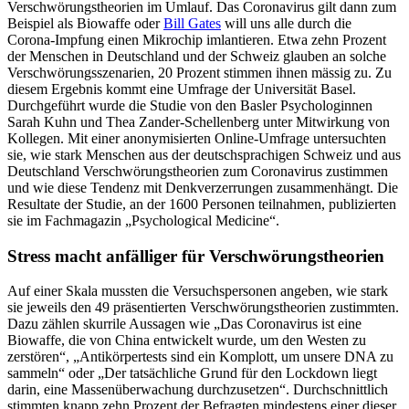
Verschwörungstheorien im Umlauf. Das Coronavirus gilt dann zum
Beispiel als Biowaffe oder
Bill Gates
will uns alle durch die
Corona-Impfung einen Mikrochip imlantieren. Etwa zehn Prozent
der Menschen in Deutschland und der Schweiz glauben an solche
Verschwörungsszenarien, 20 Prozent stimmen ihnen mässig zu. Zu
diesem Ergebnis kommt eine Umfrage der Universität Basel.
Durchgeführt wurde die Studie von den Basler Psychologinnen
Sarah Kuhn und Thea Zander-Schellenberg unter Mitwirkung von
Kollegen. Mit einer anonymisierten Online-Umfrage untersuchten
sie, wie stark Menschen aus der deutschsprachigen Schweiz und aus
Deutschland Verschwörungstheorien zum Coronavirus zustimmen
und wie diese Tendenz mit Denkverzerrungen zusammenhängt. Die
Resultate der Studie, an der 1600 Personen teilnahmen, publizierten
sie im Fachmagazin „Psychological Medicine“.
Stress macht anfälliger für Verschwörungstheorien
Auf einer Skala mussten die Versuchspersonen angeben, wie stark
sie jeweils den 49 präsentierten Verschwörungstheorien zustimmten.
Dazu zählen skurrile Aussagen wie „Das Coronavirus ist eine
Biowaffe, die von China entwickelt wurde, um den Westen zu
zerstören“, „Antikörpertests sind ein Komplott, um unsere DNA zu
sammeln“ oder „Der tatsächliche Grund für den Lockdown liegt
darin, eine Massenüberwachung durchzusetzen“. Durchschnittlich
stimmten knapp zehn Prozent der Befragten mindestens einer dieser