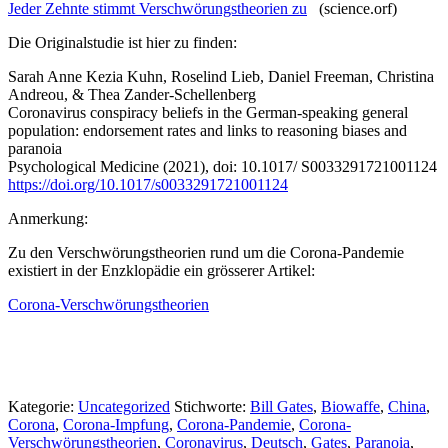
Jeder Zehnte stimmt Verschwörungstheorien zu
(science.orf)
Die Originalstudie ist hier zu finden:
Sarah Anne Kezia Kuhn, Roselind Lieb, Daniel Freeman, Christina
Andreou, & Thea Zander-Schellenberg
Coronavirus conspiracy beliefs in the German-speaking general
population: endorsement rates and links to reasoning biases and
paranoia
Psychological Medicine (2021), doi: 10.1017/ S0033291721001124
https://doi.org/10.1017/s0033291721001124
Anmerkung:
Zu den Verschwörungstheorien rund um die Corona-Pandemie
existiert in der Enzklopädie ein grösserer Artikel:
Corona-Verschwörungstheorien
Kategorie:
Uncategorized
Stichworte:
Bill Gates
,
Biowaffe
,
China
,
Corona
,
Corona-Impfung
,
Corona-Pandemie
,
Corona-
Verschwörungstheorien
,
Coronavirus
,
Deutsch
,
Gates
,
Paranoia
,