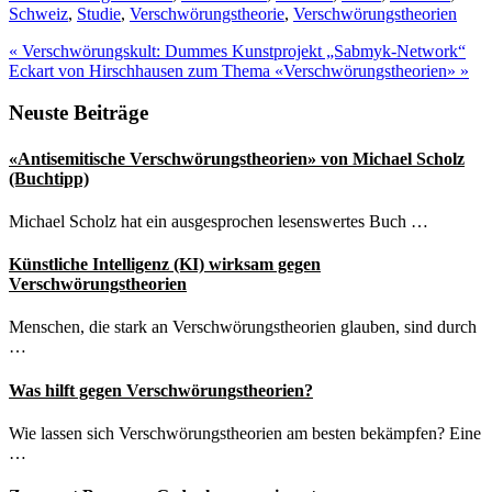
Schweiz
,
Studie
,
Verschwörungstheorie
,
Verschwörungstheorien
Vorheriger
«
Verschwörungskult: Dummes Kunstprojekt „Sabmyk-Network“
Beitrag:
Nächster
Eckart von Hirschhausen zum Thema «Verschwörungstheorien»
»
Beitrag:
Seitenspalte
Neuste Beiträge
«Antisemitische Verschwörungstheorien» von Michael Scholz
(Buchtipp)
Michael Scholz hat ein ausgesprochen lesenswertes Buch …
Künstliche Intelligenz (KI) wirksam gegen
Verschwörungstheorien
Menschen, die stark an Verschwörungstheorien glauben, sind durch
…
Was hilft gegen Verschwörungstheorien?
Wie lassen sich Verschwörungstheorien am besten bekämpfen? Eine
…