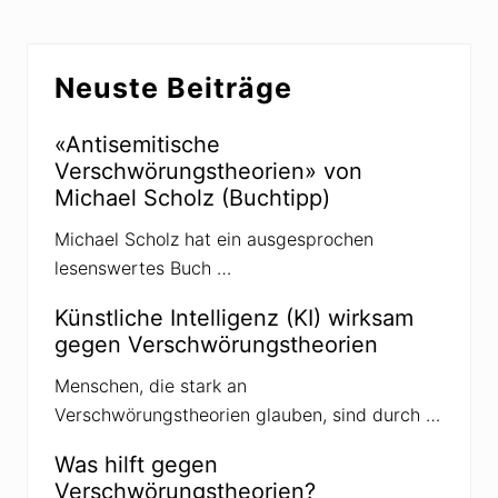
r
t
B
e
Seitenspalte
e
r
Neuste Beiträge
i
B
t
e
«Antisemitische
r
i
Verschwörungstheorien» von
a
t
Michael Scholz (Buchtipp)
g
r
:
a
Michael Scholz hat ein ausgesprochen
g
lesenswertes Buch …
:
Künstliche Intelligenz (KI) wirksam
gegen Verschwörungstheorien
Menschen, die stark an
Verschwörungstheorien glauben, sind durch …
Was hilft gegen
Verschwörungstheorien?