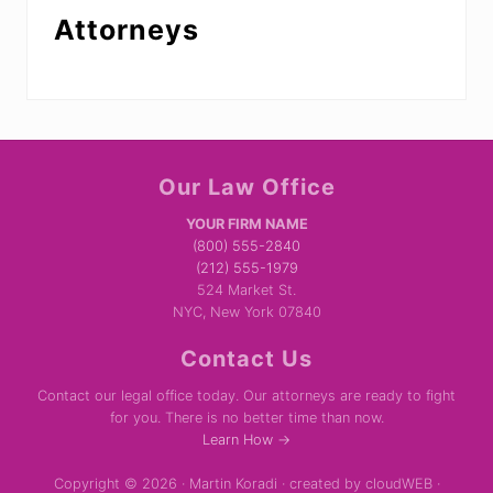
Attorneys
Site
Our Law Office
Footer
YOUR FIRM NAME
(800) 555-2840
(212) 555-1979
524 Market St.
NYC, New York 07840
Contact Us
Contact our legal office today. Our attorneys are ready to fight
for you. There is no better time than now.
Learn How →
Copyright © 2026 · Martin Koradi · created by cloudWEB ·