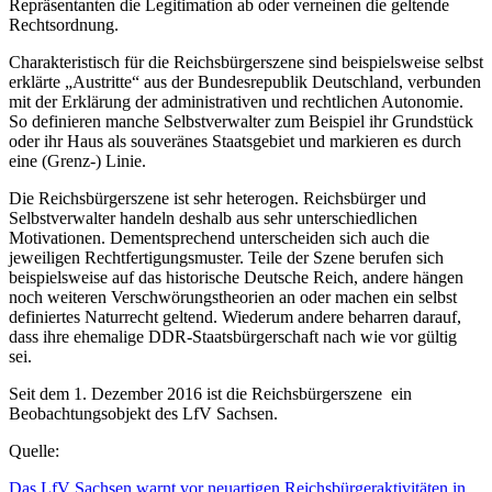
Repräsentanten die Legitimation ab oder verneinen die geltende
Rechtsordnung.
Charakteristisch für die Reichsbürgerszene sind beispielsweise selbst
erklärte „Austritte“ aus der Bundesrepublik Deutschland, verbunden
mit der Erklärung der administrativen und rechtlichen Autonomie.
So definieren manche Selbstverwalter zum Beispiel ihr Grundstück
oder ihr Haus als souveränes Staatsgebiet und markieren es durch
eine (Grenz-) Linie.
Die Reichsbürgerszene ist sehr heterogen. Reichsbürger und
Selbstverwalter handeln deshalb aus sehr unterschiedlichen
Motivationen. Dementsprechend unterscheiden sich auch die
jeweiligen Rechtfertigungsmuster. Teile der Szene berufen sich
beispielsweise auf das historische Deutsche Reich, andere hängen
noch weiteren Verschwörungstheorien an oder machen ein selbst
definiertes Naturrecht geltend. Wiederum andere beharren darauf,
dass ihre ehemalige DDR-Staatsbürgerschaft nach wie vor gültig
sei.
Seit dem 1. Dezember 2016 ist die Reichsbürgerszene ein
Beobachtungsobjekt des LfV Sachsen.
Quelle:
Das LfV Sachsen warnt vor neuartigen Reichsbürgeraktivitäten in