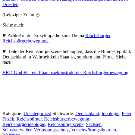
Dresden
(Leipziger Zeitung)
Siehe auch:
☛ Artikel in der Enzyklopädie zum Thema
Reichsbürger,
Reichsbürgerbewegung
.
☛ Teile der Reichsbürgerszene behaupten, dass die Bundesrepublik
Deutschland in Wahrheit kein Staat ist, sondern eine Firma. Siehe
dazu:
BRD GmbH – ein Phantasiekonstrukt der Reichsbürgerbewegung
Kategorie:
Uncategorized
Stichworte:
Deutschland
,
Ideologie
,
Peter
Fitzek
,
Reichsbürger
,
Reichsbürgerbewegung
,
Reichsbürgerideologie
,
Reichsbürgerszene
,
Sachsen
,
Selbstverwalter
,
Verfassungsschutz
,
Verschwörungstheorien
,