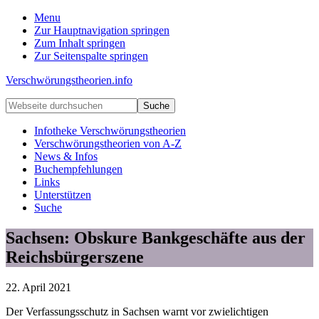
Menu
Zur Hauptnavigation springen
Zum Inhalt springen
Zur Seitenspalte springen
Verschwörungstheorien.info
Beiträge
Webseite
zu
durchsuchen
Merkmalen,
Infotheke Verschwörungstheorien
Funktionen
Verschwörungstheorien von A-Z
und
News & Infos
Risiken
Buchempfehlungen
konspirationistischen
Links
Denkens
Unterstützen
Suche
Sachsen: Obskure Bankgeschäfte aus der
Reichsbürgerszene
22. April 2021
Der Verfassungsschutz in Sachsen warnt vor zwielichtigen