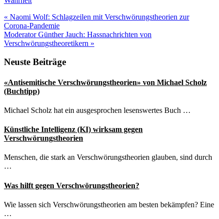
Wahrheit
Vorheriger
«
Naomi Wolf: Schlagzeilen mit Verschwörungstheorien zur
Beitrag:
Corona-Pandemie
Nächster
Moderator Günther Jauch: Hassnachrichten von
Beitrag:
Verschwörungstheoretikern
»
Seitenspalte
Neuste Beiträge
«Antisemitische Verschwörungstheorien» von Michael Scholz
(Buchtipp)
Michael Scholz hat ein ausgesprochen lesenswertes Buch …
Künstliche Intelligenz (KI) wirksam gegen
Verschwörungstheorien
Menschen, die stark an Verschwörungstheorien glauben, sind durch
…
Was hilft gegen Verschwörungstheorien?
Wie lassen sich Verschwörungstheorien am besten bekämpfen? Eine
…