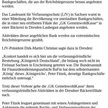
Bankgeschäften, die aus der Reichsbürgerszene heraus angeboten
werden.
Das Landesamt für Verfassungsschutz (LfV) in Sachsen warnt in
einer Mitteilung die Bevölkerung vor unerlaubten Bankgeschäften,
die in einer neu eröffneten Filiale der „GK GemeinwohlKasse“ in
einer Bäckerei in Dresden-Laubegast angeboten werden.
Aktivitäten dieser angeblichen Bank werden zur extremistischen
Reichsbürgerszene gezählt.
LfV-Präsident Dirk-Martin Christian sagte dazu in Dresden:
„Konkret handelt es sich hier um die verfassungsfeindliche
Bestrebung ‚Königreich Deutschland‘, die bislang noch nicht im
Freistaat Sachsen in Erscheinung getreten war. Die Bundesanstalt
für Finanzdienstleistungsaufsicht BaFin hat dem selbsternannten
‚König‘ dieses ‚Königreichs‘, Peter Fitzek, derartige Bankgeschäfte
mehrfach untersagt.“
Trotz dieser Verbote gehe die ‚GK GemeinwohlKasse‘ ihren
verfassungsfeindlichen Aktivitäten in der Dresdner Bäckereifiliale
nach.
Peter Fitzek leugnet gemeinsam mit seinen Anhängerinnen und
Anhängern die geltende Rechts- und Verfassungsordnung der