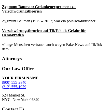
Zygmunt Bauman: Gedankenexperiment zu
Verschwörungstheorien
Zygmunt Bauman (1925 – 2017) war ein polnisch-britischer …
Verschwörungstheorien auf TikTok als Gefahr für
Demokratien
«Junge Menschen vertrauen auch wegen Fake-News auf TikTok
dem …
Attorneys
Site
Our Law Office
Footer
YOUR FIRM NAME
(800) 555-2840
(212) 555-1979
524 Market St.
NYC, New York 07840
Contact Us