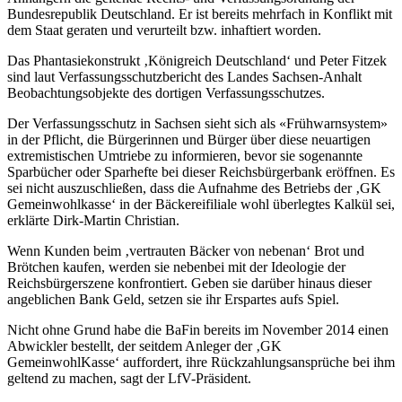
Bundesrepublik Deutschland. Er ist bereits mehrfach in Konflikt mit
dem Staat geraten und verurteilt bzw. inhaftiert worden.
Das Phantasiekonstrukt ‚Königreich Deutschland‘ und Peter Fitzek
sind laut Verfassungsschutzbericht des Landes Sachsen-Anhalt
Beobachtungsobjekte des dortigen Verfassungsschutzes.
Der Verfassungsschutz in Sachsen sieht sich als «Frühwarnsystem»
in der Pflicht, die Bürgerinnen und Bürger über diese neuartigen
extremistischen Umtriebe zu informieren, bevor sie sogenannte
Sparbücher oder Sparhefte bei dieser Reichsbürgerbank eröffnen. Es
sei nicht auszuschließen, dass die Aufnahme des Betriebs der ‚GK
Gemeinwohlkasse‘ in der Bäckereifiliale wohl überlegtes Kalkül sei,
erklärte Dirk-Martin Christian.
Wenn Kunden beim ‚vertrauten Bäcker von nebenan‘ Brot und
Brötchen kaufen, werden sie nebenbei mit der Ideologie der
Reichsbürgerszene konfrontiert. Geben sie darüber hinaus dieser
angeblichen Bank Geld, setzen sie ihr Erspartes aufs Spiel.
Nicht ohne Grund habe die BaFin bereits im November 2014 einen
Abwickler bestellt, der seitdem Anleger der ‚GK
GemeinwohlKasse‘ auffordert, ihre Rückzahlungsansprüche bei ihm
geltend zu machen, sagt der LfV-Präsident.