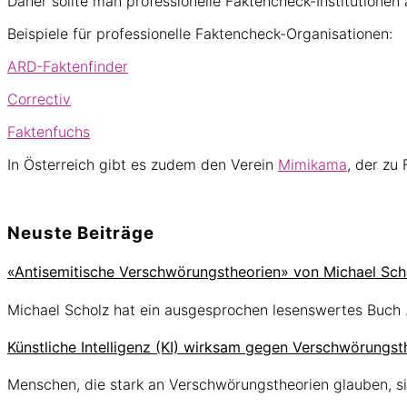
Daher sollte man professionelle Faktencheck-Institutionen 
Beispiele für professionelle Faktencheck-Organisationen:
ARD-Faktenfinder
Correctiv
Faktenfuchs
In Österreich gibt es zudem den Verein
Mimikama
, der zu
Seitenspalte
Neuste Beiträge
«Antisemitische Verschwörungstheorien» von Michael Sch
Michael Scholz hat ein ausgesprochen lesenswertes Buch
Künstliche Intelligenz (KI) wirksam gegen Verschwörungst
Menschen, die stark an Verschwörungstheorien glauben, s