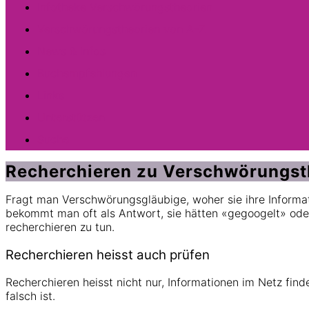
Infotheke Verschwörungstheorien
Verschwörungstheorien von A-Z
News & Infos
Buchempfehlungen
Links
Unterstützen
Suche
Recherchieren zu Verschwörungst
Fragt man Verschwörungsgläubige, woher sie ihre Informat
bekommt man oft als Antwort, sie hätten «gegoogelt» od
recherchieren zu tun.
Recherchieren heisst auch prüfen
Recherchieren heisst nicht nur, Informationen im Netz fin
falsch ist.