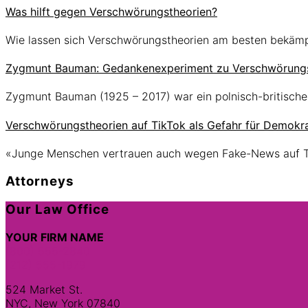
Was hilft gegen Verschwörungstheorien?
Wie lassen sich Verschwörungstheorien am besten bekäm
Zygmunt Bauman: Gedankenexperiment zu Verschwörungs
Zygmunt Bauman (1925 – 2017) war ein polnisch-britische
Verschwörungstheorien auf TikTok als Gefahr für Demokra
«Junge Menschen vertrauen auch wegen Fake-News auf 
Attorneys
Site
Our Law Office
Footer
YOUR FIRM NAME
(800) 555-2840
(212) 555-1979
524 Market St.
NYC, New York 07840