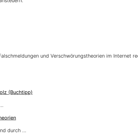
ansteuern.
 Falschmeldungen und Verschwörungstheorien im Internet re
olz (Buchtipp)
 …
heorien
ind durch …