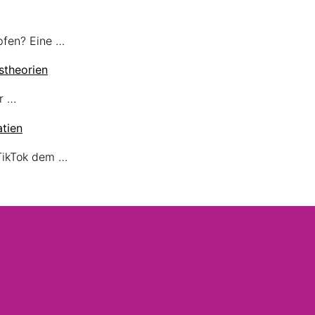
pfen? Eine …
theorien
r …
tien
TikTok dem …