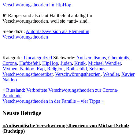
Verschwörungstheorien im HipHop
☛ Rapper sind also laut Haftbefehl anfällig für
Verschwörungstheorien, weil sie «anti» sind.
Siehe dazu:
Autoritätsaversion als Element in
Verschwörungstheorien
Kategorie:
Uncategorized
Stichworte:
Antisemitismus
,
Chemtrails
,
Corona
,
Haftbefehl
,
HipHop
,
Juden
,
Kritik
,
Michael Wendler
,
Mythen
,
Naidoo
,
Rap
,
Religion
,
Rothschild
,
Seismus
,
Verschwörungstheoretiker
,
Verschwörungstheorien
,
Wendler
,
Xavier
Naidoo
Vorheriger
«
Russland: Verbreitete Verschwörungstheorien zur Corona-
Beitrag:
Pandemie
Nächster
Verschwörungstheorien in der Familie – vier Tipps
»
Beitrag:
Seitenspalte
Neuste Beiträge
«Antisemitische Verschwörungstheorien» von Michael Scholz
(Buchtipp)