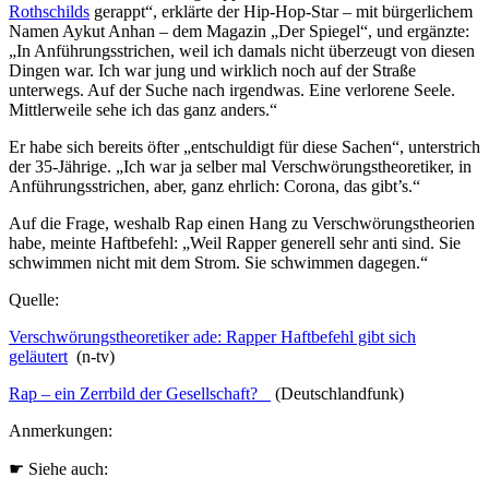
Rothschilds
gerappt“, erklärte der Hip-Hop-Star – mit bürgerlichem
Namen Aykut Anhan – dem Magazin „Der Spiegel“, und ergänzte:
„In Anführungsstrichen, weil ich damals nicht überzeugt von diesen
Dingen war. Ich war jung und wirklich noch auf der Straße
unterwegs. Auf der Suche nach irgendwas. Eine verlorene Seele.
Mittlerweile sehe ich das ganz anders.“
Er habe sich bereits öfter „entschuldigt für diese Sachen“, unterstrich
der 35-Jährige. „Ich war ja selber mal Verschwörungstheoretiker, in
Anführungsstrichen, aber, ganz ehrlich: Corona, das gibt’s.“
Auf die Frage, weshalb Rap einen Hang zu Verschwörungstheorien
habe, meinte Haftbefehl: „Weil Rapper generell sehr anti sind. Sie
schwimmen nicht mit dem Strom. Sie schwimmen dagegen.“
Quelle:
Verschwörungstheoretiker ade: Rapper Haftbefehl gibt sich
geläutert
(n-tv)
Rap – ein Zerrbild der Gesellschaft?
(Deutschlandfunk)
Anmerkungen:
☛ Siehe auch: