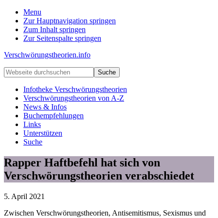
Menu
Zur Hauptnavigation springen
Zum Inhalt springen
Zur Seitenspalte springen
Verschwörungstheorien.info
Beiträge
Webseite
zu
durchsuchen
Merkmalen,
Infotheke Verschwörungstheorien
Funktionen
Verschwörungstheorien von A-Z
und
News & Infos
Risiken
Buchempfehlungen
konspirationistischen
Links
Denkens
Unterstützen
Suche
Rapper Haftbefehl hat sich von
Verschwörungstheorien verabschiedet
5. April 2021
Zwischen Verschwörungstheorien, Antisemitismus, Sexismus und