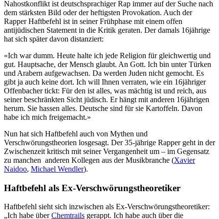
Nahostkonflikt ist deutschsprachiger Rap immer auf der Suche nach
dem stärksten Bild oder der heftigsten Provokation. Auch der
Rapper Haftbefehl ist in seiner Frühphase mit einem offen
antijüdischen Statement in die Kritik geraten. Der damals 16jährige
hat sich später davon distanziert:
«Ich war dumm. Heute halte ich jede Religion für gleichwertig und
gut. Hauptsache, der Mensch glaubt. An Gott. Ich bin unter Türken
und Arabern aufgewachsen. Da werden Juden nicht gemocht. Es
gibt ja auch keine dort. Ich will Ihnen verraten, wie ein 16jähriger
Offenbacher tickt: Für den ist alles, was mächtig ist und reich, aus
seiner beschränkten Sicht jüdisch. Er hängt mit anderen 16jährigen
herum. Sie hassen alles. Deutsche sind für sie Kartoffeln. Davon
habe ich mich freigemacht.»
Nun hat sich Haftbefehl auch von Mythen und
Verschwörungstheorien losgesagt. Der 35-jährige Rapper geht in der
Zwischenzeit kritisch mit seiner Vergangenheit um – im Gegensatz
zu manchen anderen Kollegen aus der Musikbranche (
Xavier
Naidoo
,
Michael Wendler
).
Haftbefehl als Ex-Verschwörungstheoretiker
Haftbefehl sieht sich inzwischen als Ex-Verschwörungstheoretiker:
„Ich habe über
Chemtrails
gerappt. Ich habe auch über die