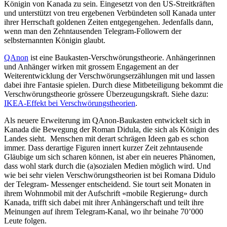
Königin von Kanada zu sein. Eingesetzt von den US-Streitkräften
und unterstützt von treu ergebenen Verbündeten soll Kanada unter
ihrer Herrschaft goldenen Zeiten entgegengehen. Jedenfalls dann,
wenn man den Zehntausenden Telegram-Followern der
selbsternannten Königin glaubt.
QAnon
ist eine Baukasten-Verschwörungstheorie. Anhängerinnen
und Anhänger wirken mit grossem Engagement an der
Weiterentwicklung der Verschwörungserzählungen mit und lassen
dabei ihre Fantasie spielen. Durch diese Mitbeteiligung bekommt die
Verschwörungstheorie grössere Überzeugungskraft. Siehe dazu:
IKEA-Effekt bei Verschwörungstheorien
.
Als neuere Erweiterung im QAnon-Baukasten entwickelt sich in
Kanada die Bewegung der Roman Didula, die sich als Königin des
Landes sieht. Menschen mit derart schrägen Ideen gab es schon
immer. Dass derartige Figuren innert kurzer Zeit zehntausende
Gläubige um sich scharen können, ist aber ein neueres Phänomen,
dass wohl stark durch die (a)sozialen Medien möglich wird. Und
wie bei sehr vielen Verschwörungstheorien ist bei Romana Didulo
der Telegram- Messenger entscheidend. Sie tourt seit Monaten in
ihrem Wohnmobil mit der Aufschrift «mobile Regierung» durch
Kanada, trifft sich dabei mit ihrer Anhängerschaft und teilt ihre
Meinungen auf ihrem Telegram-Kanal, wo ihr beinahe 70’000
Leute folgen.