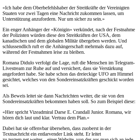
«Ich habe dem Oberbefehlshaber der Streitkräfte der Vereinigten
Staaten vor zwei Tagen eine Nachricht zukommen lassen, um
Unterstützung anzufordern. Nur um sicher zu sein.»
Ein enger Anhänger der «Königin» verkündet, nach der Festnahme
der Polizisten würden diese den Streitkräften der USA, dem
kanadischen und dem globalen Militär übergeben werden. Und
schlussendlich ruft er die Anhängerschaft mehrmals dazu auf,
während der Festnahmen leise zu bleiben.
Romana Didulo verfolgt die Lage, ruft die Menschen im Telegram-
Livestream zur Ruhe auf und versichert, dass sie Verstärkung
angefordert habe. Sie habe schon das dreieckige UFO am Himmel
gesichtet, welches von den Sondereinsatzkräften geschickt worden
sei.
Als Beweis leitet sie dann Nachrichten weiter, die sie von den
Sondereinsatzkräften bekommen haben soll. So zum Beispiel diese:
«Hier spricht Vizeadmiral Darse E. Crandall Junior. Romana, wir
hören dich laut und klar. Vertrau dem Plan.»
Dabei hat sie offenvbar übersehen, dass zuoberst in der
Textnachricht ein entlarvender Link steht. Er leitet
zu textem.net weiter – einer Website, von der aus man sich an jede