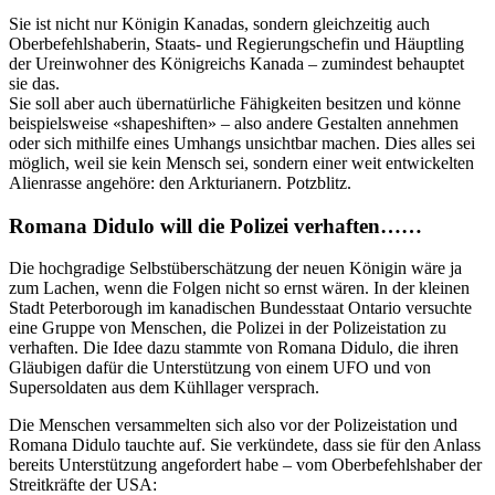
Sie ist nicht nur Königin Kanadas, sondern gleichzeitig auch
Oberbefehlshaberin, Staats- und Regierungschefin und Häuptling
der Ureinwohner des Königreichs Kanada – zumindest behauptet
sie das.
Sie soll aber auch übernatürliche Fähigkeiten besitzen und könne
beispielsweise «shapeshiften» – also andere Gestalten annehmen
oder sich mithilfe eines Umhangs unsichtbar machen. Dies alles sei
möglich, weil sie kein Mensch sei, sondern einer weit entwickelten
Alienrasse angehöre: den Arkturianern. Potzblitz.
Romana Didulo will die Polizei verhaften……
Die hochgradige Selbstüberschätzung der neuen Königin wäre ja
zum Lachen, wenn die Folgen nicht so ernst wären. In der kleinen
Stadt Peterborough im kanadischen Bundesstaat Ontario versuchte
eine Gruppe von Menschen, die Polizei in der Polizeistation zu
verhaften. Die Idee dazu stammte von Romana Didulo, die ihren
Gläubigen dafür die Unterstützung von einem UFO und von
Supersoldaten aus dem Kühllager versprach.
Die Menschen versammelten sich also vor der Polizeistation und
Romana Didulo tauchte auf. Sie verkündete, dass sie für den Anlass
bereits Unterstützung angefordert habe – vom Oberbefehlshaber der
Streitkräfte der USA: