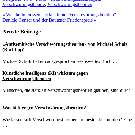
Verschwörungstheorie
,
Verschwörungstheorien
Vorheriger
«
Welche Interessen stecken hinter Verschwörungstheorien?
Beitrag:
Nächster
Daniele Ganser und der Bautzner Friedenspreis
»
Beitrag:
Seitenspalte
Neuste Beiträge
«Antisemitische Verschwörungstheorien» von Michael Scholz
(Buchtipp)
Michael Scholz hat ein ausgesprochen lesenswertes Buch …
Künstliche Intelligenz (KI) wirksam gegen
Verschwörungstheorien
Menschen, die stark an Verschwörungstheorien glauben, sind durch
…
Was hilft gegen Verschwörungstheorien?
Wie lassen sich Verschwörungstheorien am besten bekämpfen? Eine
…