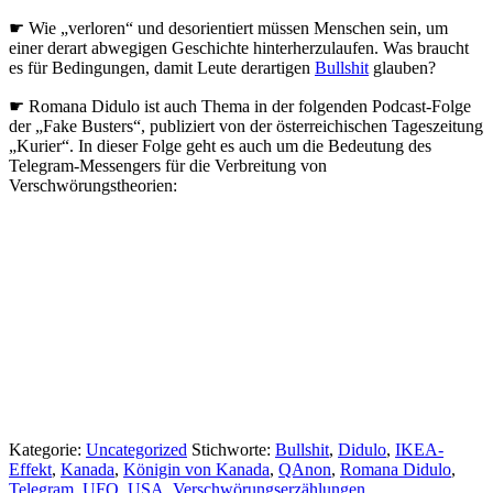
☛ Wie „verloren“ und desorientiert müssen Menschen sein, um
einer derart abwegigen Geschichte hinterherzulaufen. Was braucht
es für Bedingungen, damit Leute derartigen
Bullshit
glauben?
☛ Romana Didulo ist auch Thema in der folgenden Podcast-Folge
der „Fake Busters“, publiziert von der österreichischen Tageszeitung
„Kurier“. In dieser Folge geht es auch um die Bedeutung des
Telegram-Messengers für die Verbreitung von
Verschwörungstheorien:
Kategorie:
Uncategorized
Stichworte:
Bullshit
,
Didulo
,
IKEA-
Effekt
,
Kanada
,
Königin von Kanada
,
QAnon
,
Romana Didulo
,
Telegram
,
UFO
,
USA
,
Verschwörungserzählungen
,