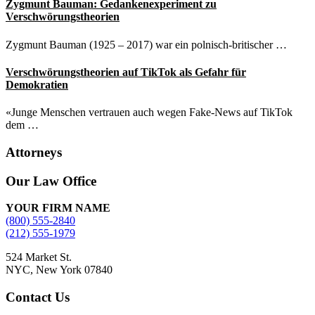
Zygmunt Bauman: Gedankenexperiment zu
Verschwörungstheorien
Zygmunt Bauman (1925 – 2017) war ein polnisch-britischer …
Verschwörungstheorien auf TikTok als Gefahr für
Demokratien
«Junge Menschen vertrauen auch wegen Fake-News auf TikTok
dem …
Attorneys
Site
Our Law Office
Footer
YOUR FIRM NAME
(800) 555-2840
(212) 555-1979
524 Market St.
NYC, New York 07840
Contact Us