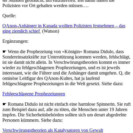
48 Stunden gebraucht, um einzutreffen. Bis dahin hätten die
Polizisten vor Ort gehalten werden müssen….
Quelle:
QAnon-Anhänger in Kanada wollten Polizisten festnehmen – das
ging ziemlich schief
(Watson)
Ergänzungen:
☛ Wenn die Prophezeiung von «Königin» Romana Didulo, dass
Sondereinsatzkräfte zur Unterstützung kommen werden, fehlschlägt,
ist sie damit nicht allein. In Verschwörungstheorien kommt es immer
wieder zu fehlgeschlagenen Prophezeiungen, und es ist jeweils
interessant, wie die Führer und die Anhänger damit umgehen. Q, die
ominöse Leitfigur des QAnon-Kultes, hat ja laufend
fehlgeschlagene Prophezeiungen in die Welt gesetzt. Siehe dazu:
Fehlgeschlagene Prophezeiungen
☛ Romana Didulo ist nicht einfach eine harmlose Spinnerin. Sie ruft
zum Beispiel dazu auf, alle zu töten, die Menschen unter 19 Jahren
impfen. Die Sicherheitsbehörden sollten sich um derart abgedrehte
Personen kümmern. Siehe dazu:
Verschwörungstheorien als Katalysatoren von Gewalt