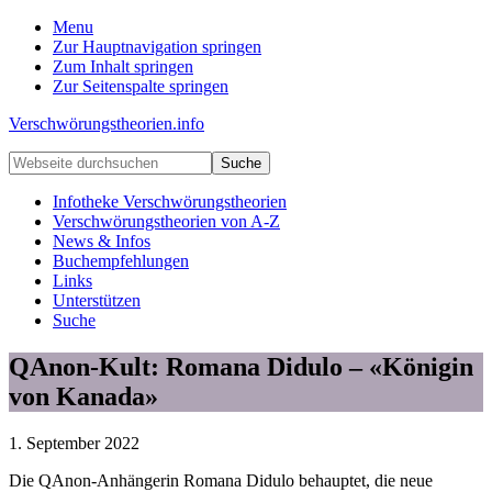
Menu
Zur Hauptnavigation springen
Zum Inhalt springen
Zur Seitenspalte springen
Verschwörungstheorien.info
Beiträge
Webseite
zu
durchsuchen
Merkmalen,
Infotheke Verschwörungstheorien
Funktionen
Verschwörungstheorien von A-Z
und
News & Infos
Risiken
Buchempfehlungen
konspirationistischen
Links
Denkens
Unterstützen
Suche
QAnon-Kult: Romana Didulo – «Königin
von Kanada»
1. September 2022
Die QAnon-Anhängerin Romana Didulo behauptet, die neue