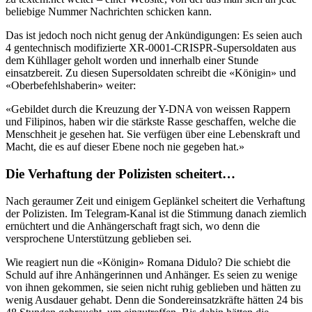
beliebige Nummer Nachrichten schicken kann.
Das ist jedoch noch nicht genug der Ankündigungen: Es seien auch
4 gentechnisch modifizierte XR-0001-CRISPR-Supersoldaten aus
dem Kühllager geholt worden und innerhalb einer Stunde
einsatzbereit. Zu diesen Supersoldaten schreibt die «Königin» und
«Oberbefehlshaberin» weiter:
«Gebildet durch die Kreuzung der Y-DNA von weissen Rappern
und Filipinos, haben wir die stärkste Rasse geschaffen, welche die
Menschheit je gesehen hat. Sie verfügen über eine Lebenskraft und
Macht, die es auf dieser Ebene noch nie gegeben hat.»
Die Verhaftung der Polizisten scheitert…
Nach geraumer Zeit und einigem Geplänkel scheitert die Verhaftung
der Polizisten. Im Telegram-Kanal ist die Stimmung danach ziemlich
ernüchtert und die Anhängerschaft fragt sich, wo denn die
versprochene Unterstützung geblieben sei.
Wie reagiert nun die «Königin» Romana Didulo? Die schiebt die
Schuld auf ihre Anhängerinnen und Anhänger. Es seien zu wenige
von ihnen gekommen, sie seien nicht ruhig geblieben und hätten zu
wenig Ausdauer gehabt. Denn die Sondereinsatzkräfte hätten 24 bis