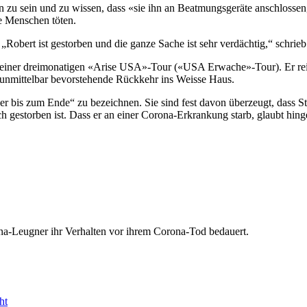
en zu sein und zu wissen, dass «sie ihn an Beatmungsgeräte anschlossen
ie Menschen töten.
„Robert ist gestorben und die ganze Sache ist sehr verdächtig,“ schrieb
einer dreimonatigen «Arise USA»-Tour («USA Erwache»-Tour). Er reist
nmittelbar bevorstehende Rückkehr ins Weisse Haus.
r bis zum Ende“ zu bezeichnen. Sie sind fest davon überzeugt, dass Ste
ich gestorben ist. Dass er an einer Corona-Erkrankung starb, glaubt hi
a-Leugner ihr Verhalten vor ihrem Corona-Tod bedauert.
ht