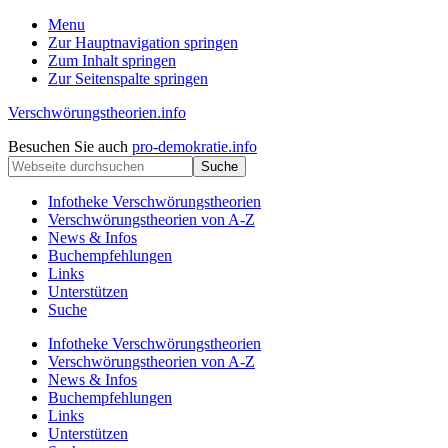
Menu
Zur Hauptnavigation springen
Zum Inhalt springen
Zur Seitenspalte springen
Verschwörungstheorien.info
Beiträge
Kopfzeile
Besuchen Sie auch
pro-demokratie.info
zu
Webseite
rechts
Merkmalen,
durchsuchen
Funktionen
Infotheke Verschwörungstheorien
und
Verschwörungstheorien von A-Z
Risiken
News & Infos
konspirationistischen
Buchempfehlungen
Denkens
Links
Unterstützen
Suche
Infotheke Verschwörungstheorien
Verschwörungstheorien von A-Z
News & Infos
Buchempfehlungen
Links
Unterstützen