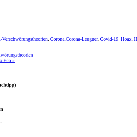
-Verschwörungstheorien
,
Corona.Corona-Leugner
,
Covid-19
,
Hoax
,
H
hwörungstheorien
to Eco
»
uchtipp)
en
…