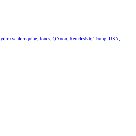
ydroxychloroquine
,
Jones
,
QAnon
,
Remdesivir
,
Trump
,
USA
,