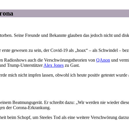
orona
torben. Seine Freunde und Bekannte glauben das jedoch nicht und disk
er erste gewesen zu sein, der Covid-19 als „hoax“ – als Schwindel – beze
iven Radioshows auch die Verschwörungstheorien von
QAnon
und vermis
und Trump-Unterstützer
Alex Jones
zu Gast.
rde mich nicht impfen lassen, obwohl ich heute positiv getestet wurd
einem Beatmungsgerät. Er schreibt dazu: „Wir werden nie wieder diesel
olgen der Corona-Erkrankung.
it beim Schopf, um Steeles Tod als eine weitere Verschwörung darzust