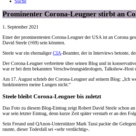
Suche
Prominenter Corona-Leugner stirbt an C
1. September 2021
Einer der prominentesten Corona-Leugner der USA ist an Corona ges
David Steele (†69) sein könnten.
Steele war ein ehemaliger
CIA
-Beamter, der in Interviews betonte, d
Der Corona-Leugner verbreitete über seinen Blog und in konservat
war er bei dem bekannten Verschwörungsideologen, Talkshow-Host 
Am 17. August schrieb der Corona-Leugner auf seinem Blog: „Ich we
funktionieren meine Lungen nicht.“
Steele bleibt Corona-Leugner bis zuletzt
Das Foto zu diesem Blog-Eintrag zeigt Robert David Steele schon an 
war sein letzter Eintrag, denn kurze Zeit später verstarb er an den F
Sein Freund und QAnon-Unterstützer Mark Tassi packte die Gelegenhe
raunte, dieser Todesfall sei «sehr verdächtig».