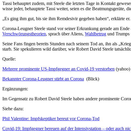
Tassi behauptet zudem, mit Steele die letzten Tage in Kontakt gewes
wisse jeder, behauptete Tassi weiter, seien es die Beatmungsgeräte, d
„Es ging ihm gut, bis sie ihm Remdesivir gegeben haben“, erklärte er. 
Corona-Leugner Steele stand vor seiner Erkrankung gerade am Ende 
Verschwörungstheorien
, sprach über Aliens,
Wahlbetrug
und Trumps u
Seine Fans fingen bereits Stunden nach seinem Tod an, ihn als „Kriege
starb. Sie spekulieren wild darüber, wie Robert David Steele tatsächl
Quelle:
Mehrere prominente US-Impfgegner an Covid-19 verstorben
(yahoo)
Bekannter Corona-Leugner stirbt an Corona
(Blick)
Ergänzungen:
Im Gegensatz zu Robert David Steele haben andere prominente Coron
Siehe dazu:
Phil Valentine: Impfskeptiker bereut vor Corona-Tod
Covid-19: Impfgegner bereuen auf der Intensivstation – oder auch nic