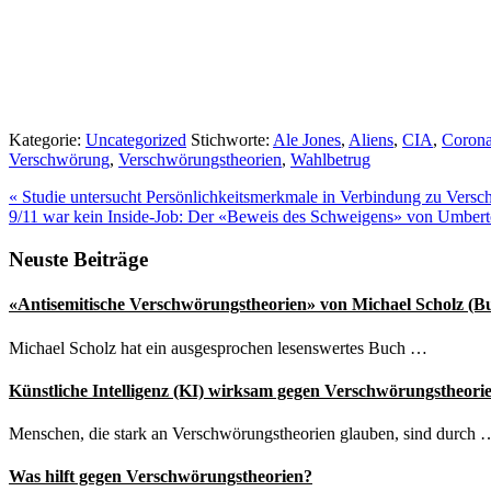
Kategorie:
Uncategorized
Stichworte:
Ale Jones
,
Aliens
,
CIA
,
Corona
Verschwörung
,
Verschwörungstheorien
,
Wahlbetrug
Vorheriger
«
Studie untersucht Persönlichkeitsmerkmale in Verbindung zu Versc
Beitrag:
Nächster
9/11 war kein Inside-Job: Der «Beweis des Schweigens» von Umber
Beitrag:
Seitenspalte
Neuste Beiträge
«Antisemitische Verschwörungstheorien» von Michael Scholz (B
Michael Scholz hat ein ausgesprochen lesenswertes Buch …
Künstliche Intelligenz (KI) wirksam gegen Verschwörungstheori
Menschen, die stark an Verschwörungstheorien glauben, sind durch 
Was hilft gegen Verschwörungstheorien?