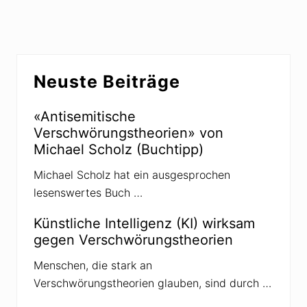
h
e
s
r
t
B
e
Seitenspalte
e
r
Neuste Beiträge
i
B
t
e
r
«Antisemitische
i
a
Verschwörungstheorien» von
t
g
Michael Scholz (Buchtipp)
r
:
a
Michael Scholz hat ein ausgesprochen
g
lesenswertes Buch …
:
Künstliche Intelligenz (KI) wirksam
gegen Verschwörungstheorien
Menschen, die stark an
Verschwörungstheorien glauben, sind durch …