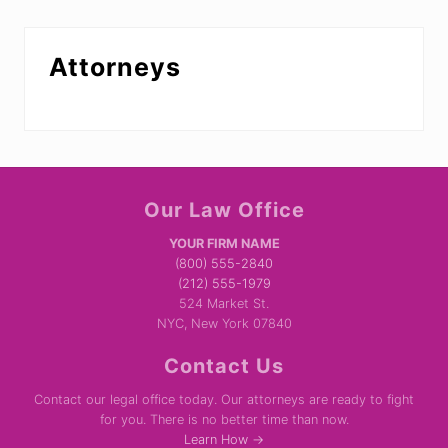
Attorneys
Site
Our Law Office
Footer
YOUR FIRM NAME
(800) 555-2840
(212) 555-1979
524 Market St.
NYC, New York 07840
Contact Us
Contact our legal office today. Our attorneys are ready to fight
for you. There is no better time than now.
Learn How →