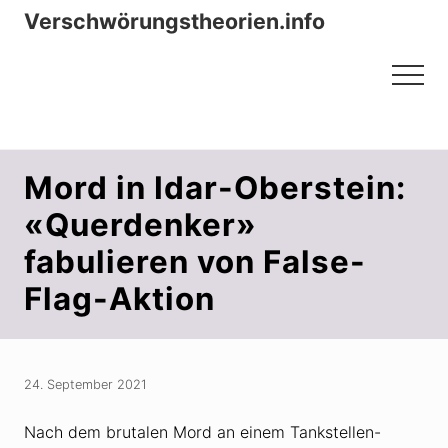
Menu
Zum
Zur
Verschwörungstheorien.info
Inhalt
Seitenspalte
Beiträge zu Merkmalen, Funktionen
springen
springen
Menu
und Risiken konspirationistischen
Denkens
Mord in Idar-Oberstein:
«Querdenker»
fabulieren von False-
Flag-Aktion
24. September 2021
Nach dem brutalen Mord an einem Tankstellen-