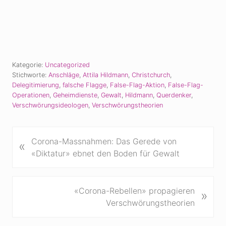
Kategorie:
Uncategorized
Stichworte:
Anschläge
,
Attila Hildmann
,
Christchurch
,
Delegitimierung
,
falsche Flagge
,
False-Flag-Aktion
,
False-Flag-
Operationen
,
Geheimdienste
,
Gewalt
,
Hildmann
,
Querdenker
,
Verschwörungsideologen
,
Verschwörungstheorien
V
Corona-Massnahmen: Das Gerede von
«
o
«Diktatur» ebnet den Boden für Gewalt
r
h
e
N
«Corona-Rebellen» propagieren
»
r
ä
Verschwörungstheorien
i
c
g