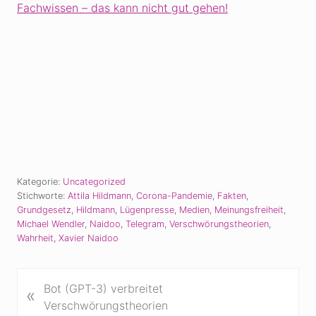
Fachwissen – das kann nicht gut gehen!
Kategorie:
Uncategorized
Stichworte:
Attila Hildmann
,
Corona-Pandemie
,
Fakten
,
Grundgesetz
,
Hildmann
,
Lügenpresse
,
Medien
,
Meinungsfreiheit
,
Michael Wendler
,
Naidoo
,
Telegram
,
Verschwörungstheorien
,
Wahrheit
,
Xavier Naidoo
V
Bot (GPT-3) verbreitet
«
o
Verschwörungstheorien