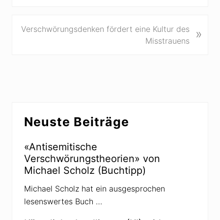
r
h
e
N
Verschwörungsdenken fördert eine Kultur des
»
r
ä
Misstrauens
i
c
g
h
e
s
r
t
B
e
Seitenspalte
e
r
Neuste Beiträge
i
B
t
e
r
«Antisemitische
i
a
Verschwörungstheorien» von
t
g
Michael Scholz (Buchtipp)
r
:
a
Michael Scholz hat ein ausgesprochen
g
lesenswertes Buch …
: