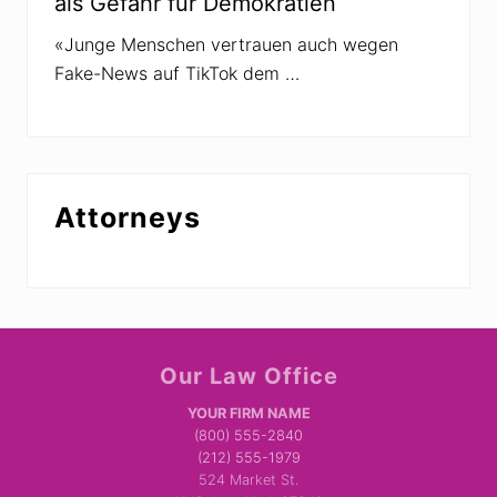
als Gefahr für Demokratien
«Junge Menschen vertrauen auch wegen
Fake-News auf TikTok dem …
Attorneys
Site
Our Law Office
Footer
YOUR FIRM NAME
(800) 555-2840
(212) 555-1979
524 Market St.