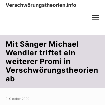
Menu
Zum
Zur
Verschwörungstheorien.info
Inhalt
Seitenspalte
Beiträge zu Merkmalen, Funktionen
springen
springen
Menu
und Risiken konspirationistischen
Denkens
Mit Sänger Michael
Wendler triftet ein
weiterer Promi in
Verschwörungstheorien
ab
9. Oktober 2020