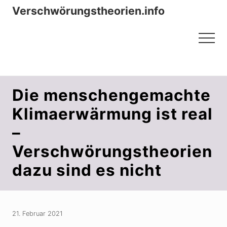
Menu
Zum
Zur
Verschwörungstheorien.info
Inhalt
Seitenspalte
Beiträge zu Merkmalen, Funktionen
springen
springen
Menu
und Risiken konspirationistischen
Denkens
Die menschengemachte
Klimaerwärmung ist real
–
Verschwörungstheorien
dazu sind es nicht
21. Februar 2021