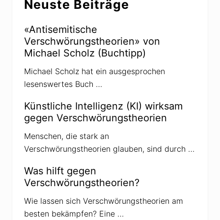
Neuste Beiträge
i
B
t
e
«Antisemitische
r
i
Verschwörungstheorien» von
a
t
Michael Scholz (Buchtipp)
g
r
:
a
Michael Scholz hat ein ausgesprochen
g
lesenswertes Buch …
:
Künstliche Intelligenz (KI) wirksam
gegen Verschwörungstheorien
Menschen, die stark an
Verschwörungstheorien glauben, sind durch …
Was hilft gegen
Verschwörungstheorien?
Wie lassen sich Verschwörungstheorien am
besten bekämpfen? Eine …