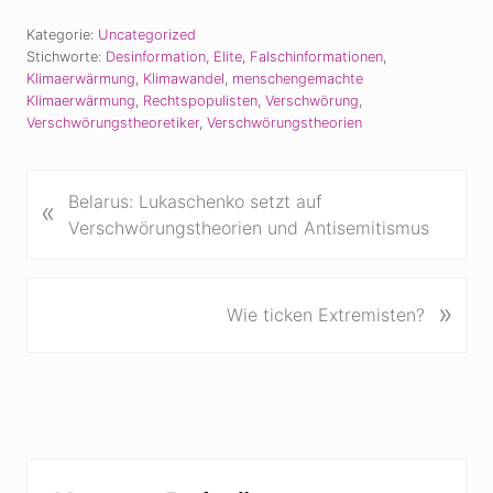
Kategorie:
Uncategorized
Stichworte:
Desinformation
,
Elite
,
Falschinformationen
,
Klimaerwärmung
,
Klimawandel
,
menschengemachte
Klimaerwärmung
,
Rechtspopulisten
,
Verschwörung
,
Verschwörungstheoretiker
,
Verschwörungstheorien
V
Belarus: Lukaschenko setzt auf
«
o
Verschwörungstheorien und Antisemitismus
r
h
e
N
»
Wie ticken Extremisten?
r
ä
i
c
g
h
e
s
r
t
B
e
Seitenspalte
e
r