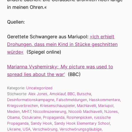
in meinen Ohren.«
Quellen:
Gerettete Schwangere aus Mariupol:
»Ich erhielt
Drohungen, dass mein Kind in Stücke geschnitten
würde«
(Spiegel online)
Marianna Vyshemirsky: ‚My picture was used to
spread lies about the war‘
(BBC)
Kategorie:
Uncategorized
Stichworte:
Alex Jones
,
Amoklauf
,
BBC
,
Butscha
,
Desinformationskampagne
,
Falschmeldungen
,
Hasskommentare
,
Kriegsverbrechen
,
Kriesenschauspieler
,
Machiavelli
,
Mariupol
,
Medien
,
MH17
,
NiccolInszenierung
,
Niccolò Machiavelli
,
NJones
,
Obama
,
Ostukraine
,
Propaganda
,
Rosinenpicken
,
russische
Propaganda
,
Sandy Hook
,
Sandy Hook Elementary School
,
Ukraine
,
USA
,
Verschwörung
,
Verschwörungsgläubige
,