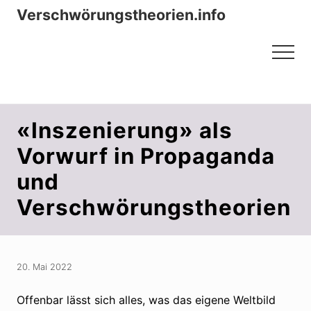
Menu
Zum
Zur
Verschwörungstheorien.info
Inhalt
Seitenspalte
Beiträge zu Merkmalen, Funktionen
springen
springen
Menu
und Risiken konspirationistischen
Denkens
«Inszenierung» als
Vorwurf in Propaganda
und
Verschwörungstheorien
20. Mai 2022
Offenbar lässt sich alles, was das eigene Weltbild