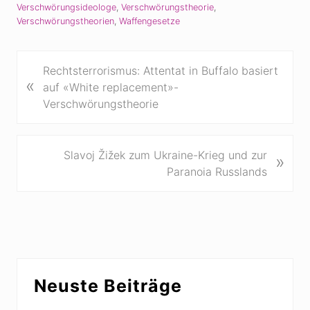
Verschwörungsideologe
,
Verschwörungstheorie
,
Verschwörungstheorien
,
Waffengesetze
V
Rechtsterrorismus: Attentat in Buffalo basiert
«
o
auf «White replacement»-
r
Verschwörungstheorie
h
e
r
N
Slavoj Žižek zum Ukraine-Krieg und zur
»
i
ä
Paranoia Russlands
g
c
e
h
r
s
B
t
e
e
Seitenspalte
i
r
Neuste Beiträge
t
B
r
e