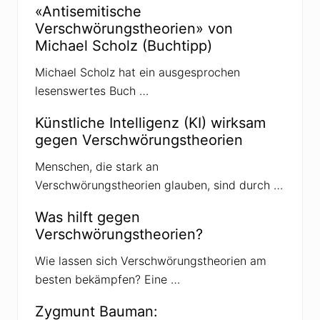
a
«Antisemitische
i
g
Verschwörungstheorien» von
t
:
Michael Scholz (Buchtipp)
r
a
Michael Scholz hat ein ausgesprochen
g
lesenswertes Buch …
:
Künstliche Intelligenz (KI) wirksam
gegen Verschwörungstheorien
Menschen, die stark an
Verschwörungstheorien glauben, sind durch …
Was hilft gegen
Verschwörungstheorien?
Wie lassen sich Verschwörungstheorien am
besten bekämpfen? Eine …
Zygmunt Bauman: